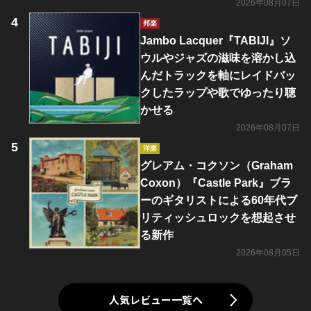
2026年08月07日
邦楽
Jambo Lacquer『TABIJI』ソ
ウルやジャズの滋味を溶かし込
んだトラックを軸にレイドバッ
クしたラップや歌でゆったり聴
かせる
2026年08月07日
洋楽
グレアム・コクソン（Graham
Coxon）『Castle Park』ブラ
ーのギタリストによる60年代ブ
リティッシュロックを想起させ
る新作
2026年08月05日
人気レビュー一覧へ