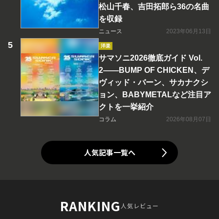
松山千春、吉田拓郎ら36の名曲
を収録
ニュース
2023年06月13日
洋楽
サマソニ2026徹底ガイド Vol.
2――BUMP OF CHICKEN、デ
ヴィッド・バーン、サカナクシ
ョン、BABYMETALなど注目ア
クトを一挙紹介
コラム
2026年08月07日
人気記事一覧へ
RANKING
人気レビュー