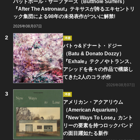
バットホール・サーファーズ（Butthole Surfers）
『After The Astronaut』テキサスが誇るエキセントリ
ック集団による98年の未発表作がついに解禁!
2026年08月07日
洋楽
バトゥ&ドナート・ドジー
（Batu & Donato Dozzy）
『Exhale』テクノやトランス、
アシッドを各々の作品で構築し
てきた2人のコラボ作
2026年08月07日
洋楽
アメリカン・アクアリウム
（American Aquarium）
『New Ways To Lose』カント
リーの要素を持つロックバンド
の面目躍如たる新作