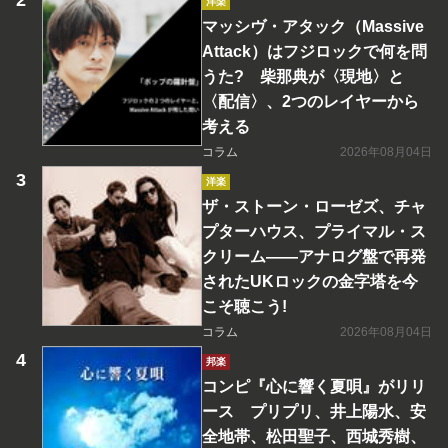
洋楽
マッシヴ・アタック（Massive
Attack）はフジロックで何を問
うた? 柴那典が〈現地〉と
〈配信〉、2つのレイヤーから
考える
コラム
2026年08月04日
洋楽
ザ・ストーン・ローゼズ、チャ
プターハウス、プライマル・ス
クリーム――アナログ盤で再発
されたUKロックの金字塔を今
こそ聴こう!
コラム
2026年08月04日
邦楽
コンピ『心に響く夏唄』がリリ
ース プリプリ、井上陽水、安
全地帯、松田聖子、西城秀樹、