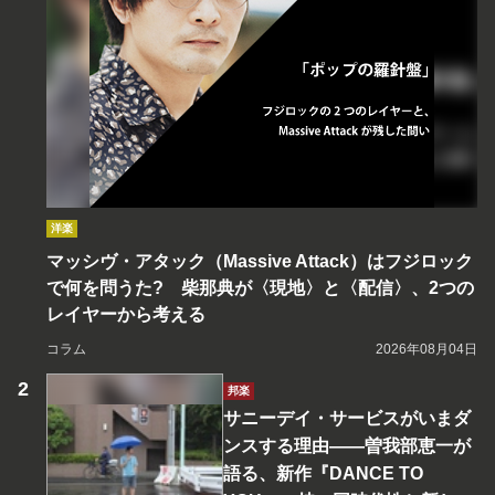
洋楽
マッシヴ・アタック（Massive Attack）はフジロック
で何を問うた? 柴那典が〈現地〉と〈配信〉、2つの
レイヤーから考える
コラム
2026年08月04日
邦楽
サニーデイ・サービスがいまダ
ンスする理由――曽我部恵一が
語る、新作『DANCE TO