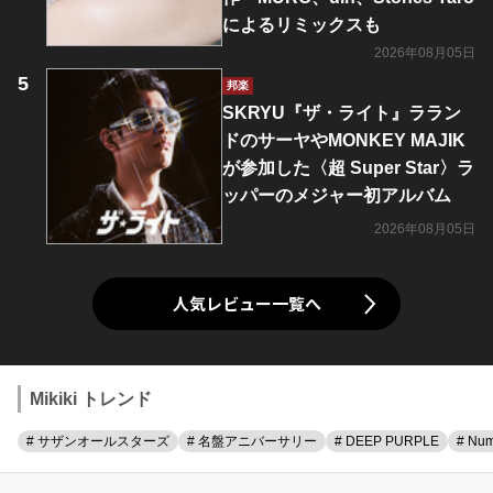
によるリミックスも
2026年08月05日
邦楽
SKRYU『ザ・ライト』ララン
ドのサーヤやMONKEY MAJIK
が参加した〈超 Super Star〉ラ
ッパーのメジャー初アルバム
2026年08月05日
人気レビュー一覧へ
Mikiki トレンド
# サザンオールスターズ
# 名盤アニバーサリー
# DEEP PURPLE
# Num