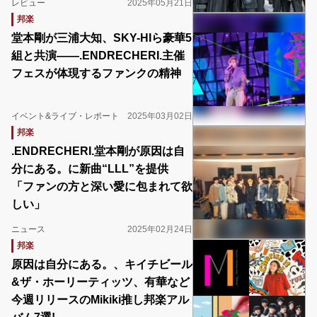
レビュー
2025年05月21日
邦楽
堂本剛が三浦大知、SKY-HIら豪華5
組と共演――.ENDRECHERI.主催
フェスが体現するファンクの精神
イベント&ライブ・レポート
2025年03月02日
邦楽
.ENDRECHERI.堂本剛が原因は自
分にある。に新曲“LLL”を提供
「ファンの方と深い愛に包まれて欲
しい」
ニュース
2025年02月24日
邦楽
原因は自分にある。、キイチビール
&ザ・ホーリーティッツ、有華など
今週リリースのMikiki推し邦楽アル