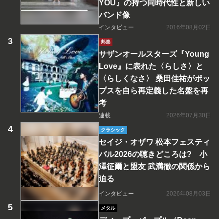
YOU』の持つ同時代性と新しい
バンド像
インタビュー
2016年08月02日
邦楽
サザンオールスターズ『Young
Love』に表れた〈らしさ〉と
〈らしくなさ〉 桑田佳祐がポッ
プスを自ら再定義した名盤を再
考
連載
2026年07月30日
クラシック
セイジ・オザワ 松本フェスティ
バル2026の聴きどころは? 小
澤征爾と盟友 武満徹の関係から
迫る
インタビュー
2026年08月03日
メタル