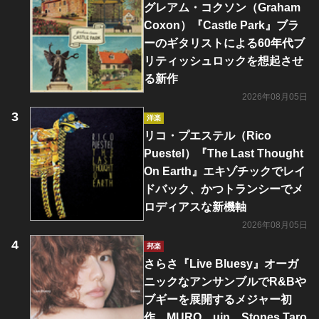
グレアム・コクソン（Graham
Coxon）『Castle Park』ブラ
ーのギタリストによる60年代ブ
リティッシュロックを想起させ
る新作
2026年08月05日
洋楽
リコ・プエステル（Rico
Puestel）『The Last Thought
On Earth』エキゾチックでレイ
ドバック、かつトランシーでメ
ロディアスな新機軸
2026年08月05日
邦楽
さらさ『Live Bluesy』オーガ
ニックなアンサンブルでR&Bや
ブギーを展開するメジャー初
作 MURO、uin、Stones Taro