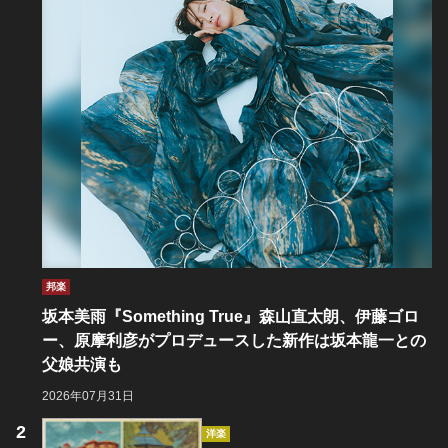
邦楽
坂本美雨『Something True』森山直太朗、伊藤ゴロ
ー、原摩利彦がプロデュースした新作は坂本龍一との
父娘共演も
2026年07月31日
洋楽