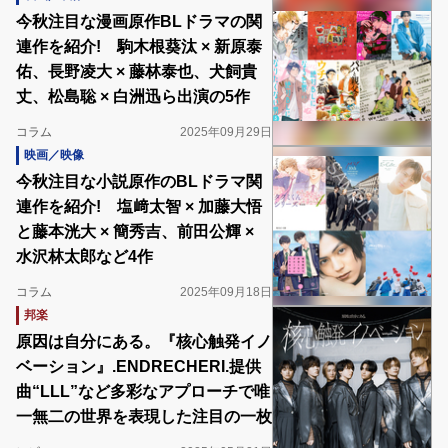
今秋注目な漫画原作BLドラマの関
連作を紹介! 駒木根葵汰 × 新原泰
佑、長野凌大 × 藤林泰也、犬飼貴
丈、松島聡 × 白洲迅ら出演の5作
コラム
2025年09月29日
映画／映像
今秋注目な小説原作のBLドラマ関
連作を紹介! 塩﨑太智 × 加藤大悟
と藤本洸大 × 簡秀吉、前田公輝 ×
水沢林太郎など4作
コラム
2025年09月18日
邦楽
原因は自分にある。『核心触発イノ
ベーション』.ENDRECHERI.提供
曲“LLL”など多彩なアプローチで唯
一無二の世界を表現した注目の一枚