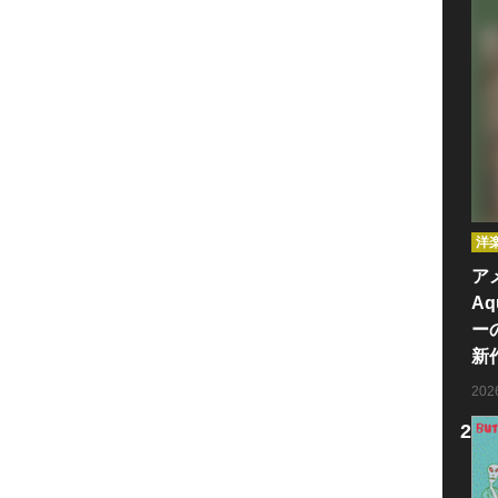
洋
ア
Aq
ー
新
20