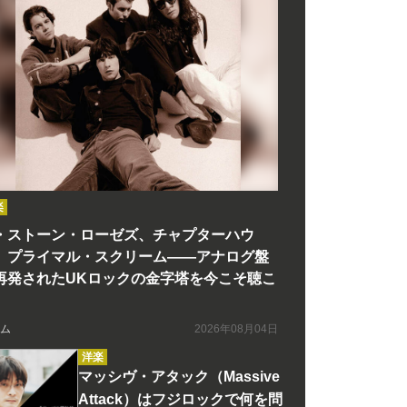
楽
・ストーン・ローゼズ、チャプターハウ
、プライマル・スクリーム――アナログ盤
再発されたUKロックの金字塔を今こそ聴こ
ム
2026年08月04日
洋楽
マッシヴ・アタック（Massive
Attack）はフジロックで何を問