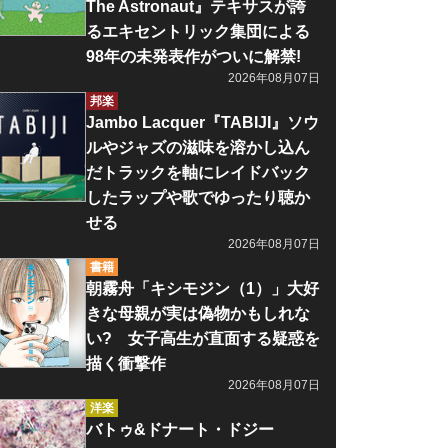
The Astronaut』テキサスが誇
るエキセントリック集団による
98年の未発表作がついに解禁!
2026年08月07日
邦楽
Jambo Lacquer『TABIJI』ソウ
ルやジャズの滋味を溶かし込ん
だトラックを軸にレイドバック
したラップや歌でゆったり聴か
せる
2026年08月07日
書籍
朝霧舟「キシモジン（1）」大好
きな母親が実は偽物かもしれな
い? 女子高生が直面する疑惑を
描く衝撃作
2026年08月07日
洋楽
バトゥ&ドナート・ドジー