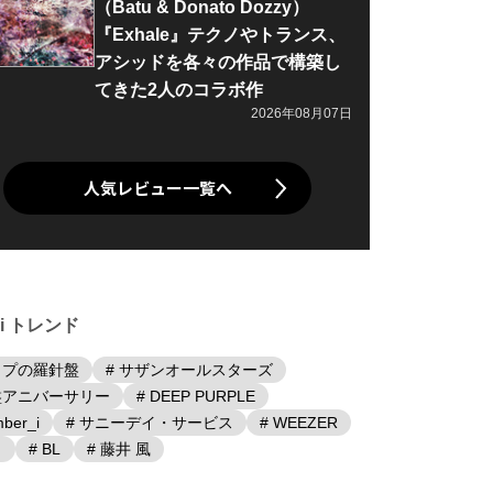
（Batu & Donato Dozzy）
『Exhale』テクノやトランス、
アシッドを各々の作品で構築し
てきた2人のコラボ作
2026年08月07日
人気レビュー一覧へ
iki トレンド
ップの羅針盤
# サザンオールスターズ
盤アニバーサリー
# DEEP PURPLE
ber_i
# サニーデイ・サービス
# WEEZER
日
# BL
# 藤井 風