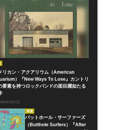
楽
メリカン・アクアリウム（American
uarium）『New Ways To Lose』カントリ
の要素を持つロックバンドの面目躍如たる
作
26年08月07日
洋楽
バットホール・サーファーズ
（Butthole Surfers）『After