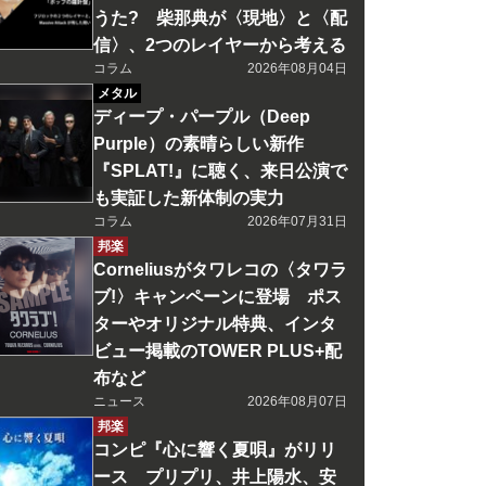
うた? 柴那典が〈現地〉と〈配
信〉、2つのレイヤーから考える
コラム
2026年08月04日
メタル
ディープ・パープル（Deep
Purple）の素晴らしい新作
『SPLAT!』に聴く、来日公演で
も実証した新体制の実力
コラム
2026年07月31日
邦楽
Corneliusがタワレコの〈タワラ
ブ!〉キャンペーンに登場 ポス
ターやオリジナル特典、インタ
ビュー掲載のTOWER PLUS+配
布など
ニュース
2026年08月07日
邦楽
コンピ『心に響く夏唄』がリリ
ース プリプリ、井上陽水、安