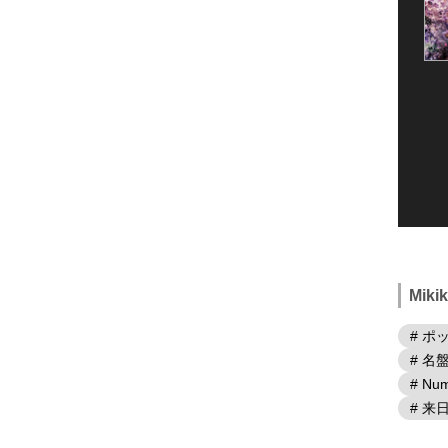
Mik
# ポ
# 名
# Num
# 来