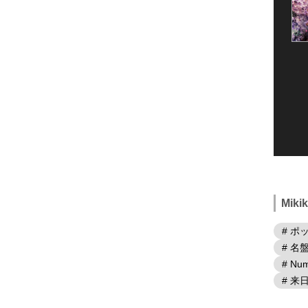
Mik
# ポ
# 名
# Num
# 来