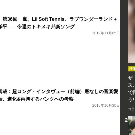
】第36回 嵐、Lil Soft Tennis、ラブワンダーランド +
孝平……今週のトキメキ邦楽ソング
2019年11月05日
洋
ザ
ス
lla安孫子真哉：超ロング・インタヴュー（前編）底なしの音楽愛
で
話、進化&再興するパンクへの考察
う!
2015年10月30日
コラ