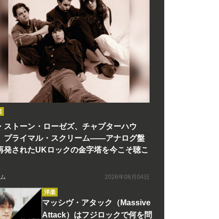
楽
・ストーン・ローゼズ、チャプターハウ
、プライマル・スクリーム――アナログ盤
再発されたUKロックの金字塔を今こそ聴こ
ム
2026年08月04日
洋楽
マッシヴ・アタック（Massive
Attack）はフジロックで何を問