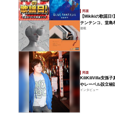
邦楽
【Mikikiの歌謡日!
テンテンコ、堂島
連載
邦楽
KiliKiliVi
やレーベル設立秘
インタビュー