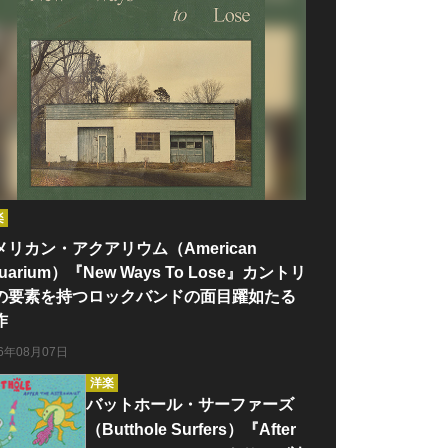
楽
メリカン・アクアリウム（American
uarium）『New Ways To Lose』カントリ
の要素を持つロックバンドの面目躍如たる
作
26年08月07日
洋楽
バットホール・サーファーズ
（Butthole Surfers）『After