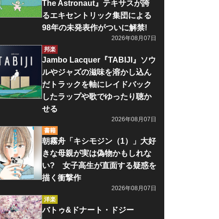
The Astronaut』テキサスが誇
るエキセントリック集団による
98年の未発表作がついに解禁!
2026年08月07日
邦楽
Jambo Lacquer『TABIJI』ソウ
ルやジャズの滋味を溶かし込ん
だトラックを軸にレイドバック
したラップや歌でゆったり聴か
せる
2026年08月07日
書籍
朝霧舟「キシモジン（1）」大好
きな母親が実は偽物かもしれな
い? 女子高生が直面する疑惑を
描く衝撃作
2026年08月07日
洋楽
バトゥ&ドナート・ドジー