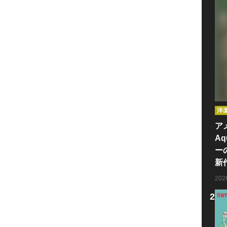
洋
ア
Aq
ー
新
20