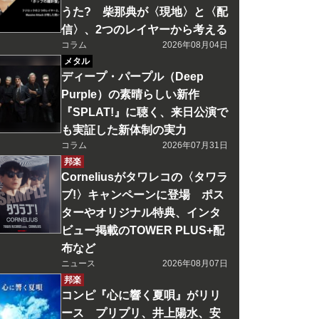
うた? 柴那典が〈現地〉と〈配
信〉、2つのレイヤーから考える
コラム
2026年08月04日
メタル
ディープ・パープル（Deep
Purple）の素晴らしい新作
『SPLAT!』に聴く、来日公演で
も実証した新体制の実力
コラム
2026年07月31日
邦楽
Corneliusがタワレコの〈タワラ
ブ!〉キャンペーンに登場 ポス
ターやオリジナル特典、インタ
ビュー掲載のTOWER PLUS+配
布など
ニュース
2026年08月07日
邦楽
コンピ『心に響く夏唄』がリリ
ース プリプリ、井上陽水、安