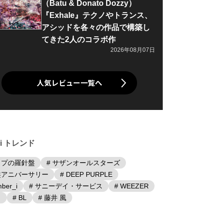
（Batu & Donato Dozzy）
『Exhale』テクノやトランス、
アシッドを各々の作品で構築し
てきた2人のコラボ作
2026年08月07日
人気レビュー一覧へ
iki トレンド
ップの羅針盤
# サザンオールスターズ
盤アニバーサリー
# DEEP PURPLE
ber_i
# サニーデイ・サービス
# WEEZER
日
# BL
# 藤井 風