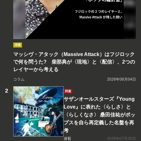
洋楽
マッシヴ・アタック（Massive Attack）はフジロック
で何を問うた? 柴那典が〈現地〉と〈配信〉、2つの
レイヤーから考える
コラム
2026年08月04日
邦楽
サザンオールスターズ『Young
Love』に表れた〈らしさ〉と
〈らしくなさ〉 桑田佳祐がポッ
プスを自ら再定義した名盤を再
考
連載
2026年07月30日