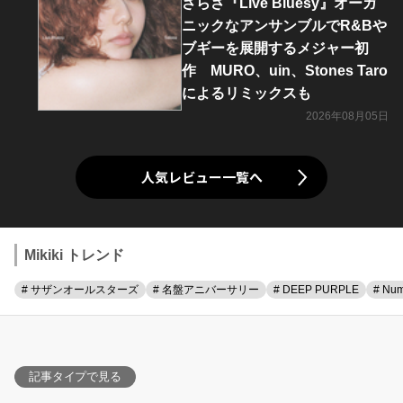
さらさ『Live Bluesy』オーガ
ニックなアンサンブルでR&Bや
ブギーを展開するメジャー初
作 MURO、uin、Stones Taro
によるリミックスも
2026年08月05日
人気レビュー一覧へ
Mikiki トレンド
# サザンオールスターズ
# 名盤アニバーサリー
# DEEP PURPLE
# Num
記事タイプで見る