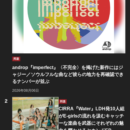
邦楽
androp『imperfect』〈不完全〉を掲げた新作にはジ
ャジー／ソウルフルな曲など彼らの地力を再確認でき
るナンバーが並ぶ
2026年08月06日
邦楽
CIRRA『Water』LDH発10人組
がE-girlsの流れを汲むキャッチ
ーな楽曲を武器にそれぞれの魅