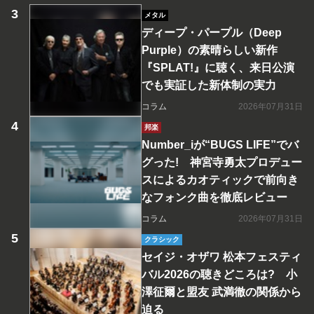
メタル
ディープ・パープル（Deep
Purple）の素晴らしい新作
『SPLAT!』に聴く、来日公演
でも実証した新体制の実力
コラム
2026年07月31日
邦楽
Number_iが“BUGS LIFE”でバ
グった! 神宮寺勇太プロデュー
スによるカオティックで前向き
なフォンク曲を徹底レビュー
コラム
2026年07月31日
クラシック
セイジ・オザワ 松本フェスティ
バル2026の聴きどころは? 小
澤征爾と盟友 武満徹の関係から
迫る