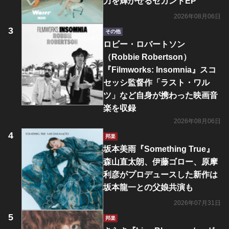
力を輝かせるセカンドEP
2026年08月06日
その他
ロビー・ロバートソン
（Robbie Robertson）
『Filmworks: Insomnia』スコ
セッシ監督作「ラスト・ワル
ツ」など自身が携わった映画音
楽を収録
2026年08月06日
邦楽
坂本美雨『Something True』
森山直太朗、伊藤ゴロー、原摩
利彦がプロデュースした新作は
坂本龍一との父娘共演も
2026年07月31日
邦楽