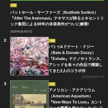
洋楽
バットホール・サーファーズ（Butthole Surfers）
『After The Astronaut』テキサスが誇るエキセントリ
ック集団による98年の未発表作がついに解禁!
2026年08月07日
洋楽
バトゥ&ドナート・ドジー
（Batu & Donato Dozzy）
『Exhale』テクノやトランス、
アシッドを各々の作品で構築し
てきた2人のコラボ作
2026年08月07日
洋楽
アメリカン・アクアリウム
（American Aquarium）
『New Ways To Lose』カント