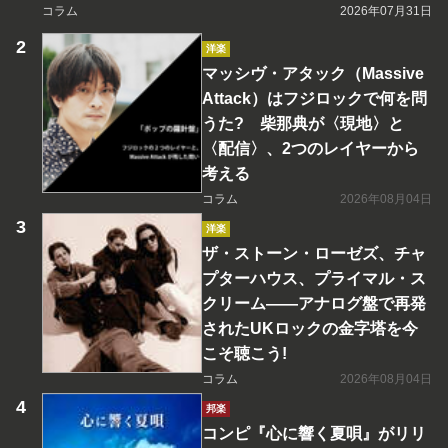
コラム
2026年07月31日
洋楽
マッシヴ・アタック（Massive
Attack）はフジロックで何を問
うた? 柴那典が〈現地〉と
〈配信〉、2つのレイヤーから
考える
コラム
2026年08月04日
洋楽
ザ・ストーン・ローゼズ、チャ
プターハウス、プライマル・ス
クリーム――アナログ盤で再発
されたUKロックの金字塔を今
こそ聴こう!
コラム
2026年08月04日
邦楽
コンピ『心に響く夏唄』がリリ