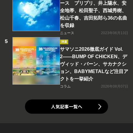
ース プリプリ、井上陽水、安
全地帯、松田聖子、西城秀樹、
松山千春、吉田拓郎ら36の名曲
を収録
ニュース
2023年06月13日
洋楽
サマソニ2026徹底ガイド Vol.
2――BUMP OF CHICKEN、デ
ヴィッド・バーン、サカナクシ
ョン、BABYMETALなど注目ア
クトを一挙紹介
コラム
2026年08月07日
人気記事一覧へ