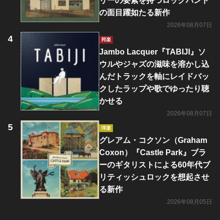
リーの要素を持つロックバンド
の面目躍如たる新作
2026年08月07日
邦楽
Jambo Lacquer『TABIJI』ソ
ウルやジャズの滋味を溶かし込
んだトラックを軸にレイドバッ
クしたラップや歌でゆったり聴
かせる
2026年08月07日
洋楽
グレアム・コクソン（Graham
Coxon）『Castle Park』ブラ
ーのギタリストによる60年代ブ
リティッシュロックを想起させ
る新作
2026年08月05日