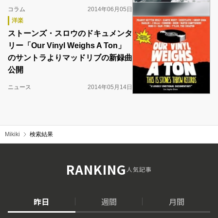
コラム
2014年06月05日
洋楽
ストーンズ・スロウのドキュメンタ
リー「Our Vinyl Weighs A Ton」
のサントラよりマッドリブの新録曲
公開
ニュース
2014年05月14日
Mikiki
検索結果
RANKING
人気記事
昨日
週間
月間