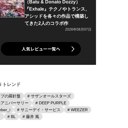
（Batu & Donato Dozzy）
『Exhale』テクノやトランス、
アシッドを各々の作品で構築し
てきた2人のコラボ作
2026年08月07日
人気レビュー一覧へ
iki トレンド
ップの羅針盤
# サザンオールスターズ
盤アニバーサリー
# DEEP PURPLE
ber_i
# サニーデイ・サービス
# WEEZER
日
# BL
# 藤井 風