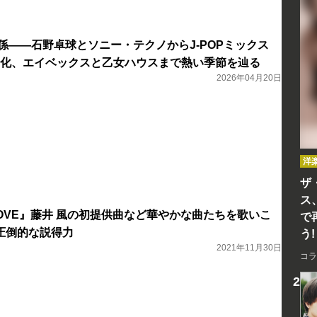
の関係――石野卓球とソニー・テクノからJ-POPミックス
文化、エイベックスと乙女ハウスまで熱い季節を辿る
2026年04月20日
洋
ザ
ス
O LOVE』藤井 風の初提供曲など華やかな曲たちを歌いこ
で
圧倒的な説得力
う!
2021年11月30日
コラ