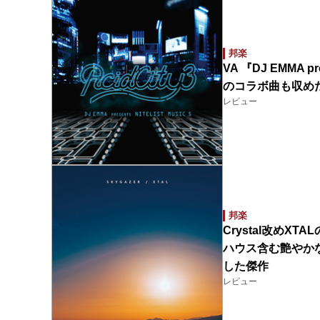
邦楽
VA 『DJ EMMA pre
のコラボ曲も収め
レビュー
邦楽
Crystal改めX
ハウス含む艶やか
した傑作
レビュー