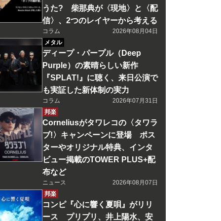
うた? 柴那典が〈現地〉と〈配
信〉、2つのレイヤーから考える
コラム
2026年08月04日
メタル
ディープ・パープル（Deep
Purple）の素晴らしい新作
『SPLAT!』に聴く、来日公演で
も実証した新体制の実力
コラム
2026年07月31日
邦楽
Corneliusがタワレコの〈タワラ
ブ!〉キャンペーンに登場 ポス
ターやオリジナル特典、インタ
ビュー掲載のTOWER PLUS+配
布など
ニュース
2026年08月07日
邦楽
コンピ『心に響く夏唄』がリリ
ース プリプリ、井上陽水、安