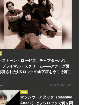
楽
・ストーン・ローゼズ、チャプターハウ
、プライマル・スクリーム――アナログ盤
再発されたUKロックの金字塔を今こそ聴こ
ム
2026年08月04日
洋楽
マッシヴ・アタック（Massive
Attack）はフジロックで何を問