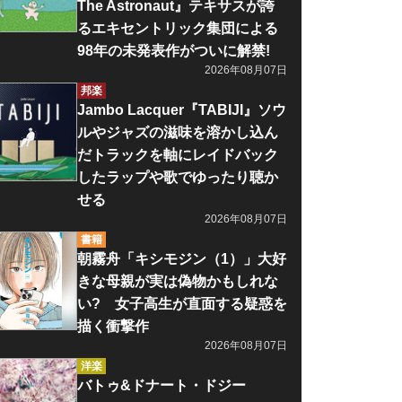
The Astronaut』テキサスが誇
るエキセントリック集団による
98年の未発表作がついに解禁!
2026年08月07日
邦楽
Jambo Lacquer『TABIJI』ソウ
ルやジャズの滋味を溶かし込ん
だトラックを軸にレイドバック
したラップや歌でゆったり聴か
せる
2026年08月07日
書籍
朝霧舟「キシモジン（1）」大好
きな母親が実は偽物かもしれな
い? 女子高生が直面する疑惑を
描く衝撃作
2026年08月07日
洋楽
バトゥ&ドナート・ドジー