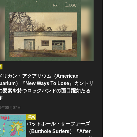
楽
メリカン・アクアリウム（American
uarium）『New Ways To Lose』カントリ
の要素を持つロックバンドの面目躍如たる
作
26年08月07日
洋楽
バットホール・サーファーズ
（Butthole Surfers）『After