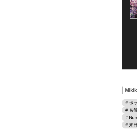
Mik
# ポ
# 名
# Num
# 来