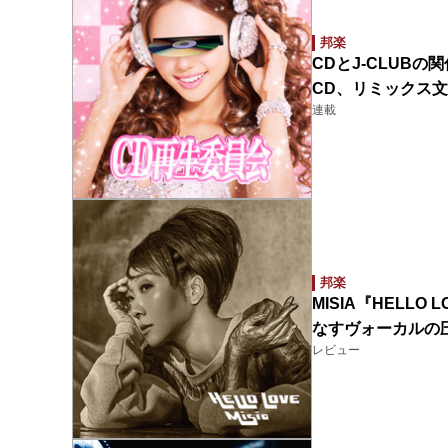
邦楽
CDとJ-CLUB
CD、リミックス
連載
邦楽
MISIA『HELL
なすヴォーカルの
レビュー