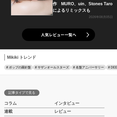
作 MURO、uin、Stones Taro
によるリミックスも
2026年08月05日
人気レビュー一覧へ
Mikiki トレンド
# ポップの羅針盤
# サザンオールスターズ
# 名盤アニバーサリー
# DE
記事タイプで見る
コラム
インタビュー
連載
レビュー