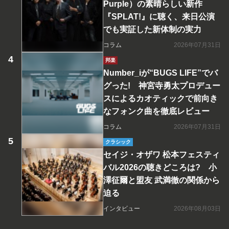
Purple）の素晴らしい新作
『SPLAT!』に聴く、来日公演
でも実証した新体制の実力
コラム
2026年07月31日
邦楽
Number_iが“BUGS LIFE”でバ
グった! 神宮寺勇太プロデュー
スによるカオティックで前向き
なフォンク曲を徹底レビュー
コラム
2026年07月31日
クラシック
セイジ・オザワ 松本フェスティ
バル2026の聴きどころは? 小
澤征爾と盟友 武満徹の関係から
迫る
インタビュー
2026年08月03日