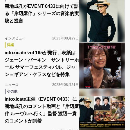
菊地成孔がEVENT 0433に向けて語
る「岸辺露伴」シリーズの音楽的実
験と提言
インタビュー
2023年08月29日
洋楽
intoxicate vol.165が発行、表紙は
ジェーン・バーキン サントリーホ
ール サマーフェスティバル、ジャ
ン＝ギアン・ケラスなどを特集
ニュース
2023年08月21日
その他
intoxicate主催〈EVENT 0433〉に
菊地成孔のコメント動画と「岸辺露
伴 ルーヴルへ行く」監督 渡辺一貴
のコメントが到着