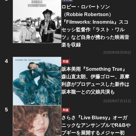
ロビー・ロバートソン
（Robbie Robertson）
『Filmworks: Insomnia』スコ
セッシ監督作「ラスト・ワル
ツ」など自身が携わった映画音
楽を収録
2026年08月06日
邦楽
坂本美雨『Something True』
森山直太朗、伊藤ゴロー、原摩
利彦がプロデュースした新作は
坂本龍一との父娘共演も
2026年07月31日
邦楽
さらさ『Live Bluesy』オーガ
ニックなアンサンブルでR&Bや
ブギーを展開するメジャー初