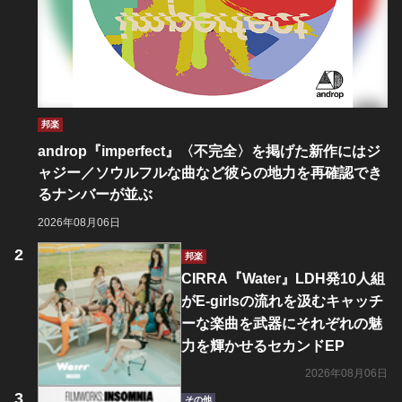
邦楽
androp『imperfect』〈不完全〉を掲げた新作にはジ
ャジー／ソウルフルな曲など彼らの地力を再確認でき
るナンバーが並ぶ
2026年08月06日
邦楽
CIRRA『Water』LDH発10人組
がE-girlsの流れを汲むキャッチ
ーな楽曲を武器にそれぞれの魅
力を輝かせるセカンドEP
2026年08月06日
その他