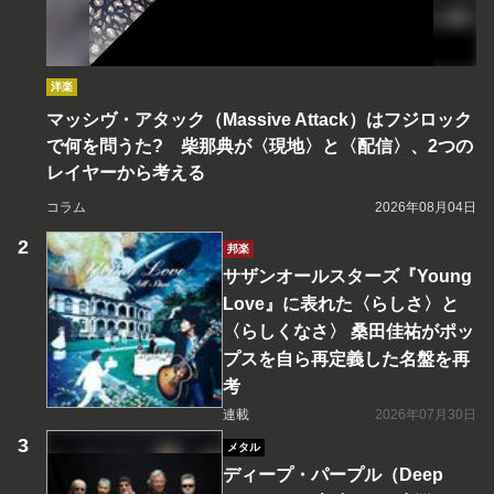
洋楽
マッシヴ・アタック（Massive Attack）はフジロック
で何を問うた? 柴那典が〈現地〉と〈配信〉、2つの
レイヤーから考える
コラム
2026年08月04日
邦楽
サザンオールスターズ『Young
Love』に表れた〈らしさ〉と
〈らしくなさ〉 桑田佳祐がポッ
プスを自ら再定義した名盤を再
考
連載
2026年07月30日
メタル
ディープ・パープル（Deep