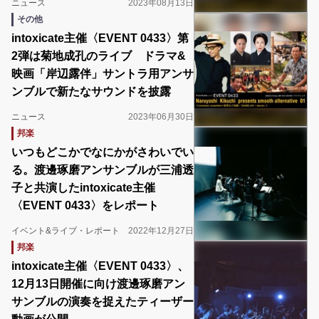
ニュース
2023年08月13日
その他
intoxicate主催〈EVENT 0433〉第
2弾は菊地成孔のライブ ドラマ&
映画「岸辺露伴」サントラ用アンサ
ンブルで新たなサウンドを披露
ニュース
2023年06月30日
邦楽
いつもどこかでなにかがさわいでい
る。渡邊琢磨アンサンブルが三浦透
子と共演したintoxicate主催
〈EVENT 0433〉をレポート
イベント&ライブ・レポート
2022年12月27日
邦楽
intoxicate主催〈EVENT 0433〉、
12月13日開催に向け渡邊琢磨アン
サンブルの演奏を捉えたティーザー