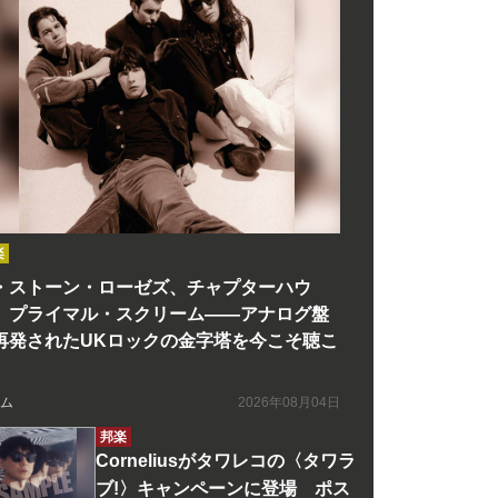
楽
・ストーン・ローゼズ、チャプターハウ
、プライマル・スクリーム――アナログ盤
再発されたUKロックの金字塔を今こそ聴こ
ム
2026年08月04日
邦楽
Corneliusがタワレコの〈タワラ
ブ!〉キャンペーンに登場 ポス