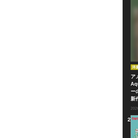
洋
ア
Aq
ー
新
20