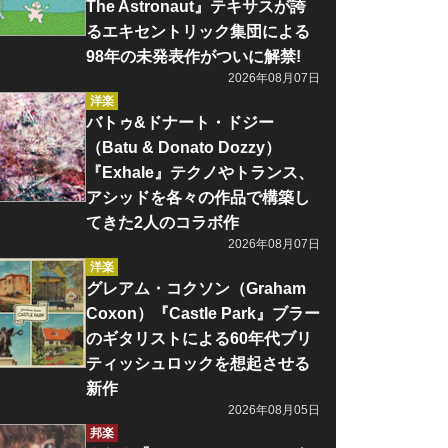
The Astronaut』テキサスが誇
るエキセントリック集団による
98年の未発表作がついに解禁!
2026年08月07日
洋楽
バトゥ&ドナート・ドジー
（Batu & Donato Dozzy）
『Exhale』テクノやトランス、
アシッドを各々の作品で構築し
てきた2人のコラボ作
2026年08月07日
洋楽
グレアム・コクソン（Graham
Coxon）『Castle Park』ブラー
のギタリストによる60年代ブリ
ティッシュロックを想起させる
新作
2026年08月05日
邦楽