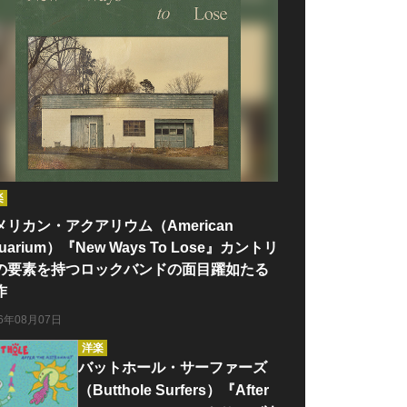
楽
メリカン・アクアリウム（American
uarium）『New Ways To Lose』カントリ
の要素を持つロックバンドの面目躍如たる
作
26年08月07日
洋楽
バットホール・サーファーズ
（Butthole Surfers）『After