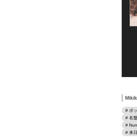
Mik
# ポ
# 名
# Num
# 来