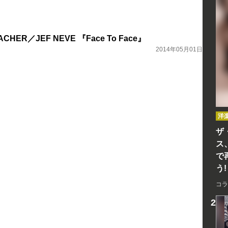
CHER／JEF NEVE 『Face To Face』
2014年05月01日
洋
ザ
ス
で
う!
コラ