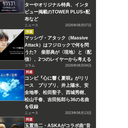
ターやオリジナル特典、インタ
ビュー掲載のTOWER PLUS+配
布など
ニュース
2026年08月07日
洋楽
マッシヴ・アタック（Massive
Attack）はフジロックで何を問
うた? 柴那典が〈現地〉と〈配
信〉、2つのレイヤーから考える
コラム
2026年08月04日
邦楽
コンピ『心に響く夏唄』がリリ
ース プリプリ、井上陽水、安
全地帯、松田聖子、西城秀樹、
松山千春、吉田拓郎ら36の名曲
を収録
ニュース
2023年06月13日
邦楽
玉置浩二・ASKAがコラボ曲“音