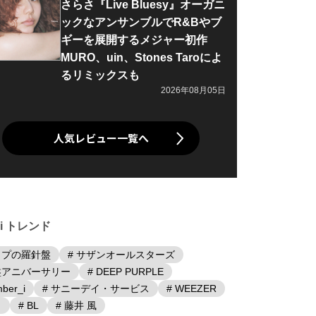
さらさ『Live Bluesy』オーガニ
ックなアンサンブルでR&Bやブ
ギーを展開するメジャー初作
MURO、uin、Stones Taroによ
るリミックスも
2026年08月05日
人気レビュー一覧へ
iki トレンド
ップの羅針盤
# サザンオールスターズ
盤アニバーサリー
# DEEP PURPLE
ber_i
# サニーデイ・サービス
# WEEZER
日
# BL
# 藤井 風