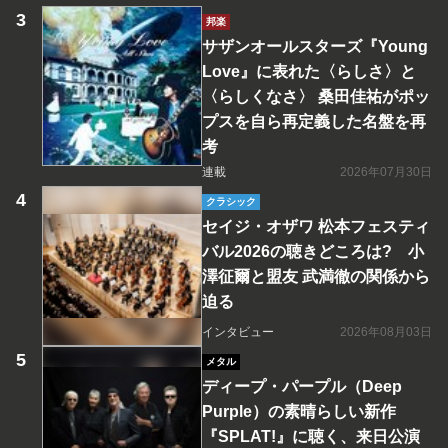
邦楽
サザンオールスターズ『Young
Love』に表れた〈らしさ〉と
〈らしくなさ〉 桑田佳祐がポッ
プスを自ら再定義した名盤を再
考
連載
2026年07月30日
クラシック
セイジ・オザワ 松本フェスティ
バル2026の聴きどころは? 小
澤征爾と盟友 武満徹の関係から
迫る
インタビュー
2026年08月03日
メタル
ディープ・パープル（Deep
Purple）の素晴らしい新作
『SPLAT!』に聴く、来日公演