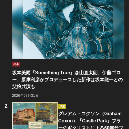
邦楽
坂本美雨『Something True』森山直太朗、伊藤ゴロ
ー、原摩利彦がプロデュースした新作は坂本龍一との
父娘共演も
2026年07月31日
洋楽
グレアム・コクソン（Graham
Coxon）『Castle Park』ブラ
ーのギタリストによる60年代ブ