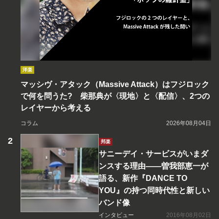
洋楽
マッシヴ・アタック（Massive Attack）はフジロック
で何を問うた? 柴那典が〈現地〉と〈配信〉、2つの
レイヤーから考える
コラム
2026年08月04日
邦楽
サニーデイ・サービスがいまダ
ンスする理由――曽我部恵一が
語る、新作『DANCE TO
YOU』の持つ同時代性と新しい
バンド像
インタビュー
2016年08月02日