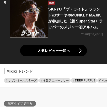
邦楽
SKRYU『ザ・ライト』ララン
ドのサーヤやMONKEY MAJIK
が参加した〈超 Super Star〉ラ
ッパーのメジャー初アルバム
2026年08月05日
人気レビュー一覧へ
Mikiki トレンド
# サザンオールスターズ
# 名盤アニバーサリー
# DEEP PURPLE
# Num
記事タイプで見る