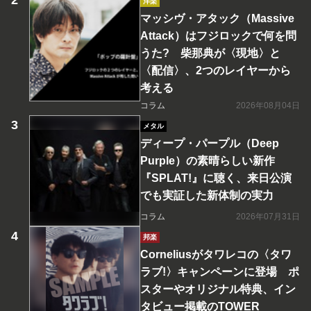
洋楽
マッシヴ・アタック（Massive
Attack）はフジロックで何を問
うた? 柴那典が〈現地〉と
〈配信〉、2つのレイヤーから
考える
コラム
2026年08月04日
メタル
ディープ・パープル（Deep
Purple）の素晴らしい新作
『SPLAT!』に聴く、来日公演
でも実証した新体制の実力
コラム
2026年07月31日
邦楽
Corneliusがタワレコの〈タワ
ラブ!〉キャンペーンに登場 ポ
スターやオリジナル特典、イン
タビュー掲載のTOWER