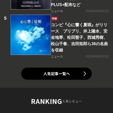
PLUS+配布など
ニュース
2026年08月07日
邦楽
コンピ『心に響く夏唄』がリリ
ース プリプリ、井上陽水、安
全地帯、松田聖子、西城秀樹、
松山千春、吉田拓郎ら36の名曲
を収録
ニュース
2023年06月13日
人気記事一覧へ
RANKING
人気レビュー