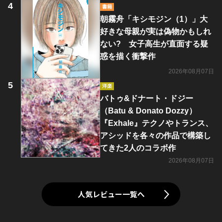
書籍
朝霧舟「キシモジン（1）」大
好きな母親が実は偽物かもしれ
ない? 女子高生が直面する疑
惑を描く衝撃作
2026年08月07日
洋楽
バトゥ&ドナート・ドジー
（Batu & Donato Dozzy）
『Exhale』テクノやトランス、
アシッドを各々の作品で構築し
てきた2人のコラボ作
2026年08月07日
人気レビュー一覧へ