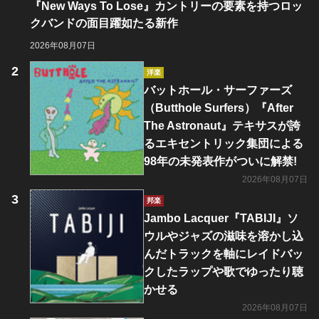
『New Ways To Lose』カントリーの要素を持つロッ
クバンドの面目躍如たる新作
2026年08月07日
洋楽
バットホール・サーファーズ
（Butthole Surfers）『After
The Astronaut』テキサスが誇
るエキセントリック集団による
98年の未発表作がついに解禁!
2026年08月07日
邦楽
Jambo Lacquer『TABIJI』ソ
ウルやジャズの滋味を溶かし込
んだトラックを軸にレイドバッ
クしたラップや歌でゆったり聴
かせる
2026年08月07日