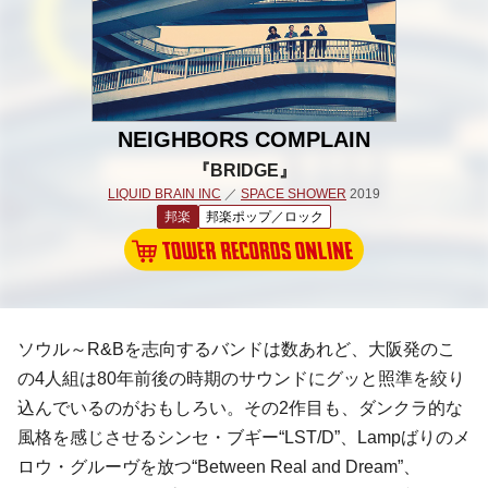
NEIGHBORS COMPLAIN
『BRIDGE』
LIQUID BRAIN INC
／
SPACE SHOWER
2019
邦楽
邦楽ポップ／ロック
ソウル～R&Bを志向するバンドは数あれど、大阪発のこ
の4人組は80年前後の時期のサウンドにグッと照準を絞り
込んでいるのがおもしろい。その2作目も、ダンクラ的な
風格を感じさせるシンセ・ブギー“LST/D”、Lampばりのメ
ロウ・グルーヴを放つ“Between Real and Dream”、