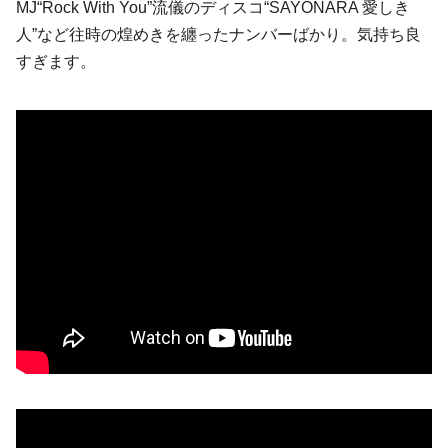
MJ“Rock With You”流儀のディスコ“SAYONARA 愛しき
人”など往時の煌めきを纏ったナンバーばかり。気持ち良
すぎます。