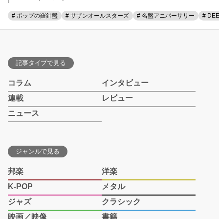
# ポップの羅針盤
# サザンオールスターズ
# 名盤アニバーサリー
# DE
記事タイプで見る
コラム
インタビュー
連載
レビュー
ニュース
ジャンルで見る
邦楽
洋楽
K-POP
メタル
ジャズ
クラシック
映画／映像
書籍