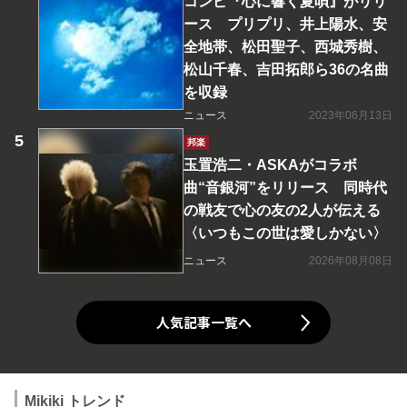
コンピ『心に響く夏唄』がリリ
ース プリプリ、井上陽水、安
全地帯、松田聖子、西城秀樹、
松山千春、吉田拓郎ら36の名曲
を収録
ニュース
2023年06月13日
邦楽
玉置浩二・ASKAがコラボ
曲“音銀河”をリリース 同時代
の戦友で心の友の2人が伝える
〈いつもこの世は愛しかない〉
ニュース
2026年08月08日
人気記事一覧へ
Mikiki トレンド