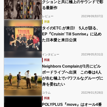
クションと共に極上のサウンドで彩
る最新作
レビュー
2023年09月07日
洋楽
タイのETC.が来日! 5人が語る、
EP『Cruisin’ Till Sunrise』に込め
た日本愛と来日公演
インタビュー
2023年05月31日
邦楽
Neighbors Complainが3月にビル
ボードライブへ出演 この春は4人
が生む極上でパワフルなグルーヴに
身を委ねたい
コラム
2022年01月28日
邦楽
POLYPLUS『move』はオール4番