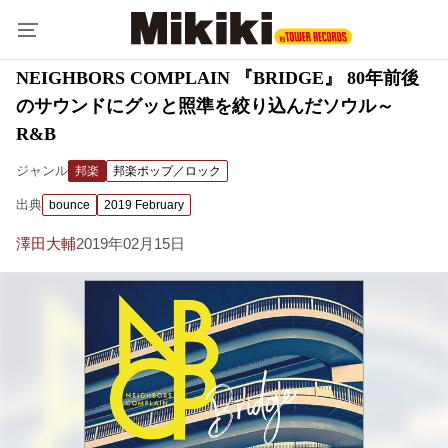
NEIGHBORS COMPLAIN 『BRIDGE』 80年前後
のサウンドにグッと照準を絞り込んだソウル～
R&B
ジャンル
邦楽
邦楽ポップ／ロック
出典
bounce
2019 February
澤田大輔
2019年02月15日