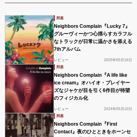
邦楽
Neighbors Complain『Lucky 7』
グルーヴィーかつ心揺らすカラフル
なトラックが日常に温かさを添える
7thアルバム
レビュー
2025年05月16日
邦楽
Neighbors Complain『A life like
ice cream』オハイオ・プレイヤー
ズなジャケが目を引く6作目が待望
のフィジカル化
レビュー
2024年05月10日
邦楽
Neighbors Complain『First
Contact』夜のひとときをホーンセ