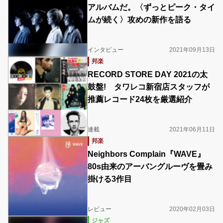
アルバムだ。〈ずっとピーク・タイ
ムが続く〉攻めの新作を語る
インタビュー
2021年09月13日
邦楽
RECORD STORE DAY 2021の太
鼓盤! タワレコ新宿店スタッフが
推薦レコード24枚を厳選紹介
連載
2021年06月11日
邦楽
Neighbors Complain『WAVE』
80s由来のアーバングルーヴを畳み
掛ける3作目
レビュー
2020年02月03日
ジャズ