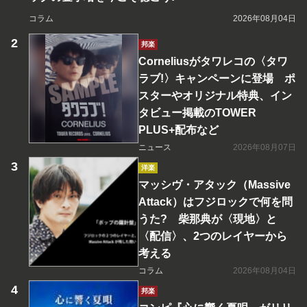
コラム
2026年08月04日
邦楽
Corneliusがタワレコの〈タワ
ラブ!〉キャンペーンに登場 ポ
スターやオリジナル特典、イン
タビュー掲載のTOWER
PLUS+配布など
ニュース
2026年08月07日
洋楽
マッシヴ・アタック（Massive
Attack）はフジロックで何を問
うた? 柴那典が〈現地〉と
〈配信〉、2つのレイヤーから
考える
コラム
2026年08月04日
邦楽