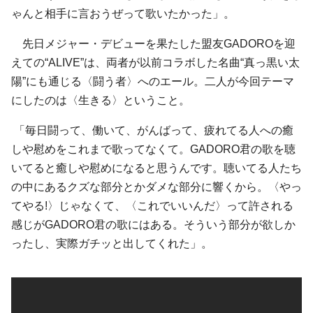
ゃんと相手に言おうぜって歌いたかった」。
先日メジャー・デビューを果たした盟友GADOROを迎
えての“ALIVE”は、両者が以前コラボした名曲“真っ黒い太
陽”にも通じる〈闘う者〉へのエール。二人が今回テーマ
にしたのは〈生きる〉ということ。
「毎日闘って、働いて、がんばって、疲れてる人への癒
しや慰めをこれまで歌ってなくて。GADORO君の歌を聴
いてると癒しや慰めになると思うんです。聴いてる人たち
の中にあるクズな部分とかダメな部分に響くから。〈やっ
てやる!〉じゃなくて、〈これでいいんだ〉って許される
感じがGADORO君の歌にはある。そういう部分が欲しか
ったし、実際ガチッと出してくれた」。