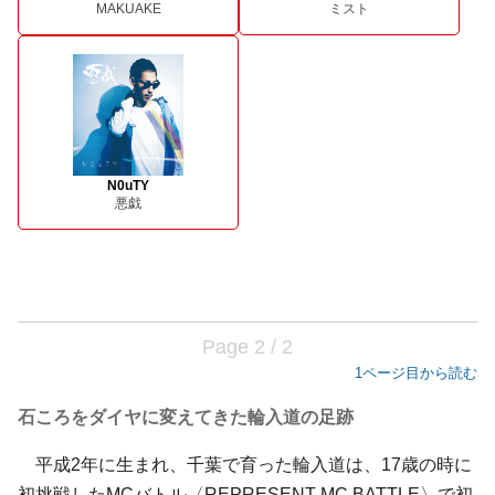
MAKUAKE
ミスト
N0uTY
悪戯
Page 2 / 2
1ページ目から読む
石ころをダイヤに変えてきた輪入道の足跡
平成2年に生まれ、千葉で育った輪入道は、17歳の時に
初挑戦したMCバトル〈REPRESENT MC BATTLE〉で初