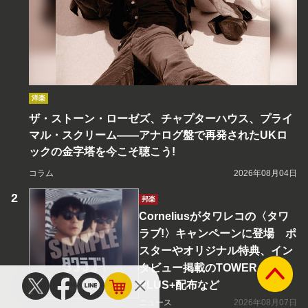
洋楽
ザ・ストーン・ローゼズ、チャプターハウス、プライ
マル・スクリーム――アナログ盤で再発されたUKロ
ックの金字塔を今こそ聴こう!
コラム
2026年08月04日
邦楽
Corneliusがタワレコの〈タワ
ラブ!〉キャンペーンに登場 ポ
スターやオリジナル特典、イン
タビュー掲載のTOWER
PLUS+配布など
ニュース
2026年08月07日