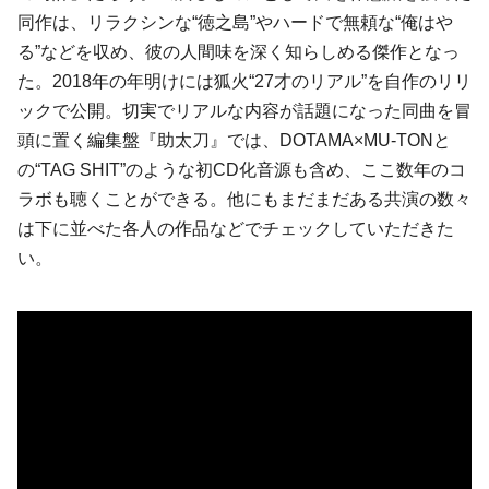
同作は、リラクシンな“徳之島”やハードで無頼な“俺はや
る”などを収め、彼の人間味を深く知らしめる傑作となっ
た。2018年の年明けには狐火“27才のリアル”を自作のリリ
ックで公開。切実でリアルな内容が話題になった同曲を冒
頭に置く編集盤『助太刀』では、DOTAMA×MU-TONと
の“TAG SHIT”のような初CD化音源も含め、ここ数年のコ
ラボも聴くことができる。他にもまだまだある共演の数々
は下に並べた各人の作品などでチェックしていただきた
い。