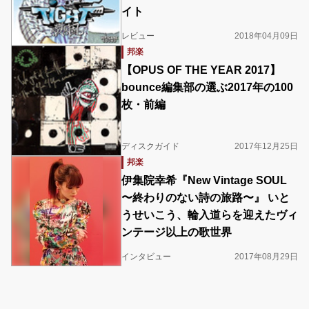
イト
レビュー
2018年04月09日
邦楽
【OPUS OF THE YEAR 2017】
bounce編集部の選ぶ2017年の100
枚・前編
ディスクガイド
2017年12月25日
邦楽
伊集院幸希『New Vintage SOUL
〜終わりのない詩の旅路〜』 いと
うせいこう、輪入道らを迎えたヴィ
ンテージ以上の歌世界
インタビュー
2017年08月29日