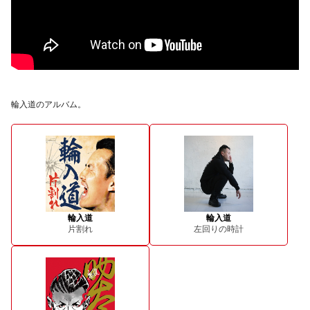
輪入道のアルバム。
輪入道
輪入道
片割れ
左回りの時計