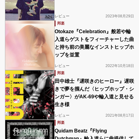
レビュー
2023年08月29日
邦楽
Otokaze『Celebration』般若や輪
入道らゲストをフィーチャーした曲
と持ち前の美麗なインストヒップホ
ップを並置
レビュー
2022年10月18日
邦楽
田中雄士『遅咲きのヒーロー』遅咲
きで夢を掴んだ〈ヒップホップ・シ
ンガー〉がAK-69や輪入道と見せる
生き様
レビュー
2021年08月17日
邦楽
Quidam Beatz『Flying
Dutchman』輪入道らに曲提供して