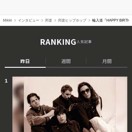
Mikiki
インタビュー
邦楽
邦楽ヒップホップ
輪入道『HAPPY BI
RANKING
人気記事
昨日
週間
月間