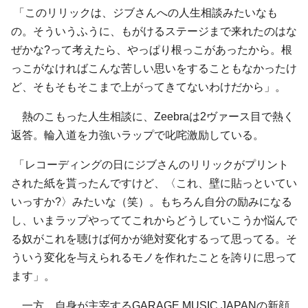
「このリリックは、ジブさんへの人生相談みたいなも
の。そういうふうに、もがけるステージまで来れたのはな
ぜかな?って考えたら、やっぱり根っこがあったから。根
っこがなければこんな苦しい思いをすることもなかったけ
ど、そもそもそこまで上がってきてないわけだから」。
熱のこもった人生相談に、Zeebraは2ヴァース目で熱く
返答。輪入道を力強いラップで叱咤激励している。
「レコーディングの日にジブさんのリリックがプリント
された紙を貰ったんですけど、〈これ、壁に貼っといてい
いっすか?〉みたいな（笑）。もちろん自分の励みになる
し、いまラップやっててこれからどうしていこうか悩んで
る奴がこれを聴けば何かが絶対変化するって思ってる。そ
ういう変化を与えられるモノを作れたことを誇りに思って
ます」。
一方、自身が主宰するGARAGE MUSIC JAPANの新顔