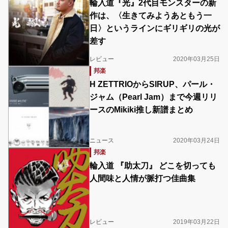
輪入道『光』2代目モンスターの新
作は、〈生きてみようあともう一
日〉というラインにギリギリの光が
差す
レビュー
2020年03月25日
邦楽
H ZETTRIOからSIRUP、パール・
ジャム（Pearl Jam）まで今週リリ
ースのMikiki推し新譜まとめ
ニュース
2020年03月24日
邦楽
輪入道 『助太刀』 どこを切っても
人間味と人情が脈打つ佳曲集
レビュー
2019年03月22日