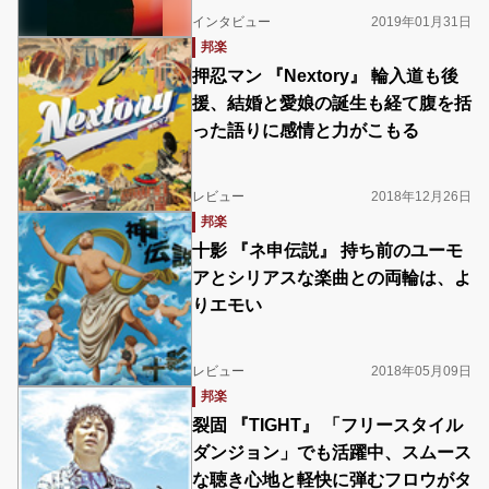
インタビュー
2019年01月31日
邦楽
押忍マン 『Nextory』 輪入道も後
援、結婚と愛娘の誕生も経て腹を括
った語りに感情と力がこもる
レビュー
2018年12月26日
邦楽
十影 『ネ申伝説』 持ち前のユーモ
アとシリアスな楽曲との両輪は、よ
りエモい
レビュー
2018年05月09日
邦楽
裂固 『TIGHT』 「フリースタイル
ダンジョン」でも活躍中、スムース
な聴き心地と軽快に弾むフロウがタ