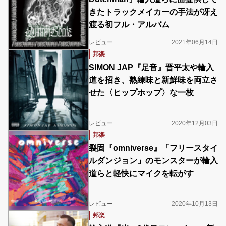
きたトラックメイカーの手法が冴え
渡る初フル・アルバム
レビュー
2021年06月14日
邦楽
SIMON JAP『足音』晋平太や輪入
道を招き、熟練味と新鮮味を両立さ
せた〈ヒップホップ〉な一枚
レビュー
2020年12月03日
邦楽
裂固『omniverse』「フリースタイ
ルダンジョン」のモンスターが輪入
道らと軽快にマイクを転がす
レビュー
2020年10月13日
邦楽