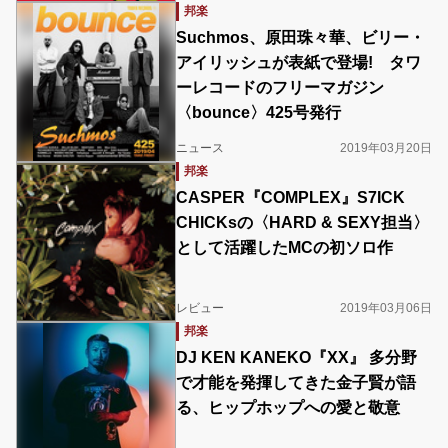
邦楽
Suchmos、原田珠々華、ビリー・
アイリッシュが表紙で登場! タワ
ーレコードのフリーマガジン
〈bounce〉425号発行
ニュース
2019年03月20日
邦楽
CASPER『COMPLEX』S7ICK
CHICKsの〈HARD & SEXY担当〉
として活躍したMCの初ソロ作
レビュー
2019年03月06日
邦楽
DJ KEN KANEKO『XX』 多分野
で才能を発揮してきた金子賢が語
る、ヒップホップへの愛と敬意