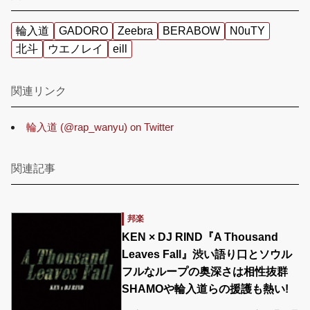
輪入道
GADORO
Zeebra
BERABOW
N0uTY
北斗
ウエノレイ
eill
関連リンク
輪入道 (@rap_wanyu) on Twitter
関連記事
邦楽
KEN × DJ RIND『A Thousand
Leaves Fall』渋い語り口とソウル
フルなループの奥深さは相性抜群
SHAMOや輪入道らの援護も熱い!