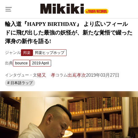
輪入道『HAPPY BIRTHDAY』 より広いフィール
ドに飛び出した最強の妖怪が、新たな覚悟で綴った
渾身の新作を語る!
ジャンル
邦楽
邦楽ヒップホップ
出典
bounce
2019 April
猪又 孝
出嶌孝次
2019年03月27日
インタヴュー・文
コラム
# 日本語ラップ