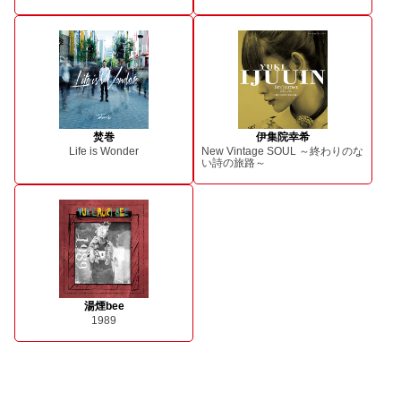
焚巻
伊集院幸希
Life is Wonder
New Vintage SOUL ～終わりのな
い詩の旅路～
湯煙bee
1989