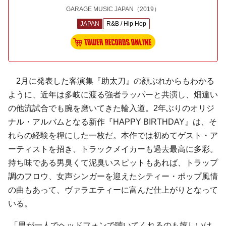
GARAGE MUSIC JAPAN
（2019）
JAPAN
R&B / Hip Hop
2月に発表した客演集『助太刀』の顔ぶれからもわかる
ように、近年は多岐に渡る強者ラッパーと共演し、畑違い
の他流試合でも腕を磨いてきた輪入道。2年ぶりのオリジ
ナル・アルバムとなる新作『HAPPY BIRTHDAY』は、そ
れらの経験を糧にした一枚だ。本作では初めてゲスト・ア
ーティストを招き、トラックメイカーも過去最高に多彩。
持ち味である男臭くて泥臭いスピットもあれば、トラップ
調のフロウ、女声シンガーを迎えたシティー・ポップ風情
の曲もあって、ヴァラエティーに富んだ仕上がりとなって
いる。
「男が一人でヘッドフォンで聴いてくれるのも嬉しいけ