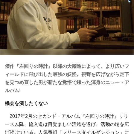
傑作『左回りの時計』以降の大躍進によって、より広いフ
ィールドに飛び出した最強の妖怪。視野を広げながら足下
を見つめ直した男が新たな覚悟で綴った渾身のニュー・ア
ルバム!
機会を潰したくない
2017年2月のセカンド・アルバム『左回りの時計』リリ
ース以降、輪入道は目覚ましい活躍を遂げ、活動の場を広
げ続けている。人気番組「フリースタイルダンジョン」に