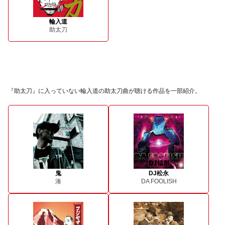
輪入道
助太刀
『助太刀』に入っていない輪入道の助太刀曲が聴ける作品を一部紹介。
鬼
DJ松永
湊
DA FOOLISH