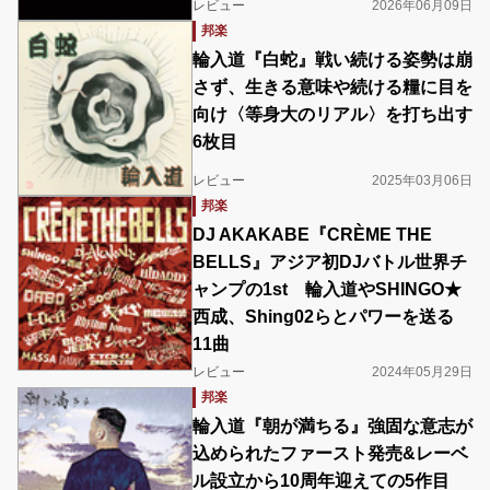
レビュー
2026年06月09日
邦楽
輪入道『白蛇』戦い続ける姿勢は崩
さず、生きる意味や続ける糧に目を
向け〈等身大のリアル〉を打ち出す
6枚目
レビュー
2025年03月06日
邦楽
DJ AKAKABE『CRÈME THE
BELLS』アジア初DJバトル世界チ
ャンプの1st 輪入道やSHINGO★
西成、Shing02らとパワーを送る
11曲
レビュー
2024年05月29日
邦楽
輪入道『朝が満ちる』強固な意志が
込められたファースト発売&レーベ
ル設立から10周年迎えての5作目