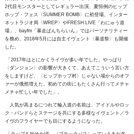
2代目モンスターとしてレギュラー出演、夏恒例のヒップ
ホップ・フェス〈SUMMER BOMB〉に初登場。インター
ネットラジオ局〈WREP〉やFRESH LIVE「わにゅう道
場」、bayfm「暴走ぱんちらいん」ではパーソナリティー
を務め、2018年5月には自主イヴェント〈暴道祭〉も開催
した。
「2017年はとにかくライヴが多い年でした。やっぱり
〈ダンジョン〉の影響が大きくて、あえてこういう言い方
をしますけど、〈ヒップホップ村〉じゃない場からのオフ
ァーが俄然増えた。初めての街にもたくさん行ってメチャ
メチャ忙しい年でした」。
人気が高まるにつれて輪入道の名前は、アイドルやロッ
ク・バンドらとステージを共にする多様なイヴェント／ラ
イヴのフライヤーでも目にするようになった。
「ラップを始めた頃、〈ブラックバス〉っていうあだ名