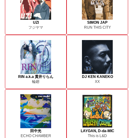
UZI
SIMON JAP
フジヤマ
RUN THIS CITY
RIN a.k.a 貫井りらん
DJ KEN KANEKO
輪廻
XX
田中光
LAYGAN, D-da-MIC
ECHO CHAMBER
This is L&D