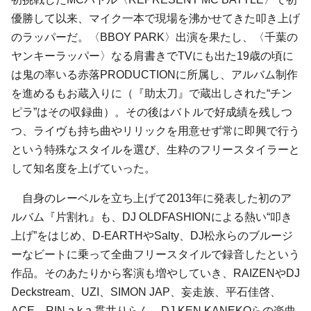
優勝して以来、マイク一本で現場を沸かせてきた叩き上げ
のラッパーだ。〈BBOY PARK〉出演を果たし、〈千葉の
ヤンキーラッパー〉なる肩書きでTVにも出た19歳の頃に
は鬼の率いる赤落PRODUCTIONに所属し、アルバム制作
を進めるもお蔵入りに（『助太刀』で蔵出しされた“チン
ピラ”はその収録曲）。その後はバトルで好成績を残しつ
つ、ライヴも持ち曲やリリックを用意せず常に即興で行う
という特殊なスタイルを選び、生粋のフリースタイラーと
して知名度を上げていった。
自身のレーベルを立ち上げて2013年に発表した初のア
ルバム『片割れ』も、DJ OLDFASHIONによる熱い“叩き
上げ”をはじめ、D-EARTHやSalty、DJ松永らのブルージ
ーなビートに乗って全曲フリースタイルで録音したという
作品。そのあたりから客演も増やしていき、RAIZENやDJ
Deckstream、UZI、SIMON JAP、妄走族、平石佳啓、
ACE、RIN a.k.a 貫井りらん、DJ KEN KANEKOらの楽曲