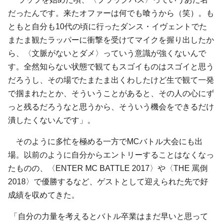
だったんです。来たオファーは何でも喰うから（笑）。も
ともと自分も10代の頃に行ったダンス・イヴェントでた
またま観たラッパーに衝撃を受けてマイクを握り出したか
ら、〈文脈がないとダメ〉っていう意識が強くないんで
す。全然知らない状態で観てもスゴイものはスゴイと思う
だろうし、その場でたまたま出くわしたけど生で観て一発
で掴まれたとか、そういうことがあると、その人の心にず
っと残るだろうなと思うから、そういう機会をできるだけ
潰したくないんです」。
そのように多忙を極める一方でMCバトル大会にも出
場。以前のように自分からエントリーすることはなくなっ
たものの、〈ENTER MC BATTLE 2017〉や〈THE 罵倒
2018〉で優勝するなど、ゲストとして迎えられた先で好
成績を収めてきた。
「自分の力量を考えるとバトル卒業はまだ早いと思って