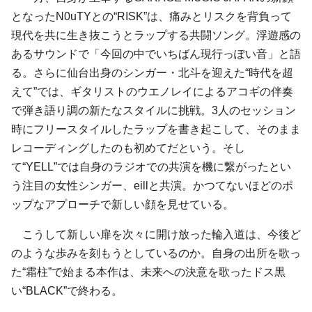
となったN0uTYとの“RISK”は、痛みとリスクを背負って
現代を共に生き抜こうとラップする共闘ソング。浮遊感の
あるサウンドで「今回の中でいちばん現行っぽい音」と語
る。さらに仙台出身のシンガー・北斗を迎えた“時代を超
えて”では、ギタリストのウエノレイによるアコギの伴奏
で弾き語り調の新たなスタイルに挑戦。3人のセッション
時にフリースタイルしたラップを書き起こして、そのまま
レコーディングしたのも初めてだという。そし
て“YELL”では自身のラジオでの共演を機に繋がったとい
う注目の女性シンガー、eillと共演。かつてないほどのポ
ップなアプローチで新しい顔を見せている。
こうして新しい扉を次々に開け放った輪入道は、今後ど
のような歩みを刻もうとしているのか。自身の出所を歌っ
た“霜柱”で始まる本作は、未来への決意を歌ったドス黒
い“BLACK”で終わる。