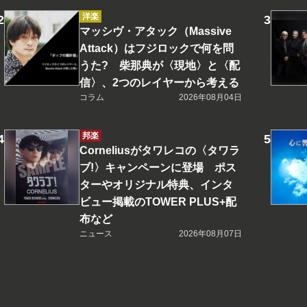
洋楽
マッシヴ・アタック（Massive
Attack）はフジロックで何を問
うた? 柴那典が〈現地〉と〈配
信〉、2つのレイヤーから考える
コラム
2026年08月04日
邦楽
Corneliusがタワレコの〈タワラ
ブ!〉キャンペーンに登場 ポス
ターやオリジナル特典、インタ
ビュー掲載のTOWER PLUS+配
布など
ニュース
2026年08月07日