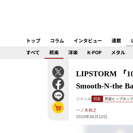
トップ
コラム
インタビュー
連載
すべて
邦楽
洋楽
K-POP
メタル
LIPSTORM 『
Smooth-N-t
ジャンル
邦楽
邦楽ヒップホッ
一ノ木裕之
2019年06月10日