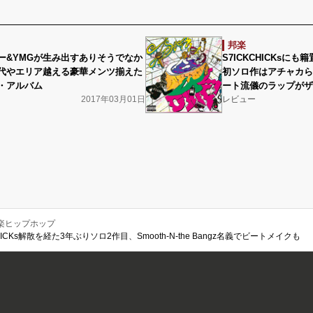
邦楽
ー&YMGが生み出すありそうでなか
S7ICKCHICKsにも
代やエリア越える豪華メンツ揃えた
初ソロ作はアチャカら
・アルバム
ート流儀のラップがザ
2017年03月01日
レビュー
楽ヒップホップ
KCHICKs解散を経た3年ぶりソロ2作目、Smooth-N-the Bangz名義でビートメイクも