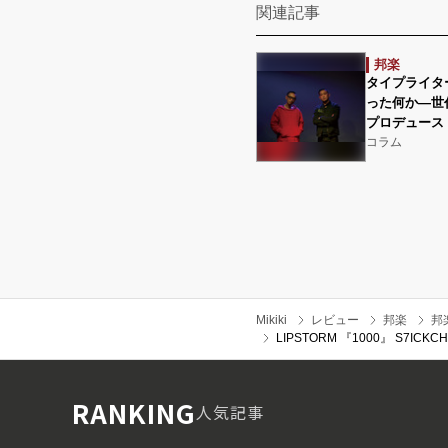
関連記事
邦楽
タイプライタ
った何か―世
プロデュース
コラム
Mikiki
レビュー
邦楽
邦
LIPSTORM 『1000』 S7IC
RANKING
人気記事