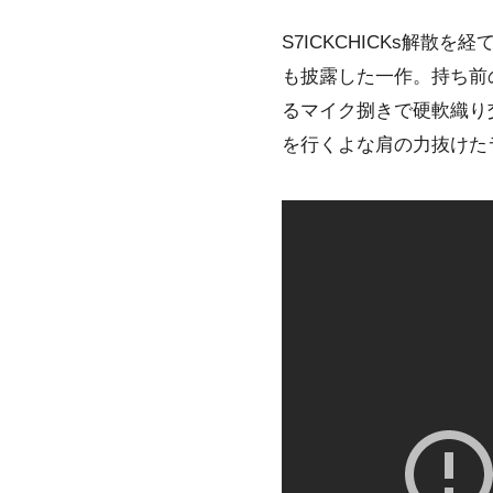
S7ICKCHICKs解散を
も披露した一作。持ち前
るマイク捌きで硬軟織り
を行くよな肩の力抜けたラ