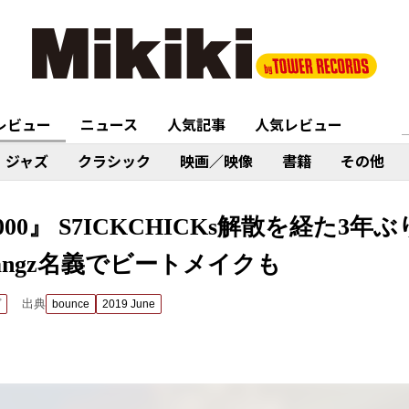
レビュー
ニュース
人気記事
人気レビュー
ジャズ
クラシック
映画／映像
書籍
その他
1000』 S7ICKCHICKs解散を経た3
he Bangz名義でビートメイクも
出典
プ
bounce
2019 June