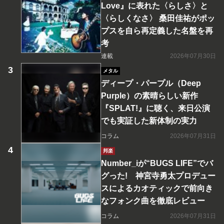
Love』に表れた〈らしさ〉と
〈らしくなさ〉 桑田佳祐がポッ
プスを自ら再定義した名盤を再
考
連載
2026年07月30日
メタル
ディープ・パープル（Deep
Purple）の素晴らしい新作
『SPLAT!』に聴く、来日公演
でも実証した新体制の実力
コラム
2026年07月31日
邦楽
Number_iが“BUGS LIFE”でバ
グった! 神宮寺勇太プロデュー
スによるカオティックで前向き
なフォンク曲を徹底レビュー
コラム
2026年07月31日