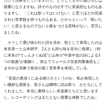
だけで治療をしていますので、どうしてもその選び方には
慎重になりますね。詩そのものがすでに音楽的なものもあ
りますし、〈これは歌ってはいけない〉と思うほどの完成
された世界観を持つものもある。だからといって〈歌いた
い〉と思えるものでないと曲をつける意味がない。苦労し
ましたね」
そうして選び抜かれた詩を含め、歌として表現したのは
米良美一と山本耕平。2人とも持ち味を存分に発揮し（特
に米良の“てぃんさぐぬ花”と山本の“中原中也の詩による3
つの歌曲”が素敵!）、加えてウェールズ弦楽四重奏団もこ
まやかな演奏で泉谷の描く音世界を体現している。
「音楽の奥深くにある静けさというのか、私が表現した
い微妙な感覚を、皆さんは瞬時に読み取り、かたちにして
くれました。本当に素晴らしい音楽家たちだと思います
し、レコーディングはまたとない貴重な体験でしたね」