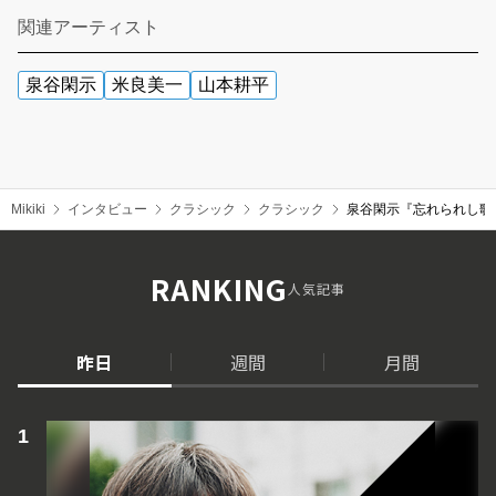
関連アーティスト
泉谷閑示
米良美一
山本耕平
Mikiki
インタビュー
クラシック
クラシック
泉谷閑示『忘れられし歌 A
RANKING
人気記事
昨日
週間
月間