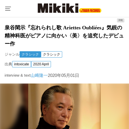
泉谷閑示『忘れられし歌 Ariettes Oubliées』気鋭の
精神科医がピアノに向かい〈美〉を追究したデビュ
ー作
ジャンル
クラシック
クラシック
出典
intoxicate
2020 April
山﨑隆一
2020年05月01日
interview & text