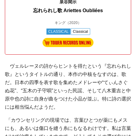
泉谷閑示
忘れられし歌 Ariettes Oubliées
キング
（2020）
CLASSICAL
Classical
ヴェルレーヌの詩からヒントを得たという『忘れられし
歌』というタイトルの通り、本作の中核をなすのは、歌
だ。日本の四季を表す歌を集めたメドレーや“てぃんさぐ
ぬ花”、“五木の子守唄”といった民謡、そして八木重吉と中
原中也の詩に自身が曲をつけた小品が並ぶ。特に詩の選択
には相当悩んだようだ。
「カウンセリングの現場では、言葉ひとつが薬にもメス
にも、あるいは傷口を縫う糸にもなるわけです。私は言葉