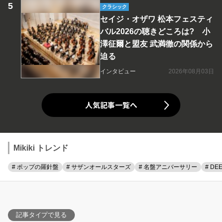
クラシック
セイジ・オザワ 松本フェスティ
バル2026の聴きどころは? 小
澤征爾と盟友 武満徹の関係から
迫る
インタビュー
2026年08月03日
人気記事一覧へ
Mikiki トレンド
# ポップの羅針盤
# サザンオールスターズ
# 名盤アニバーサリー
# DE
記事タイプで見る