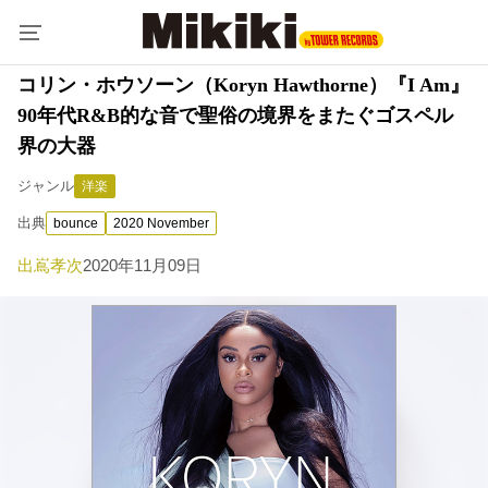
コリン・ホウソーン（Koryn Hawthorne）『I Am』
90年代R&B的な音で聖俗の境界をまたぐゴスペル
界の大器
ジャンル
洋楽
出典
bounce
2020 November
出嶌孝次
2020年11月09日