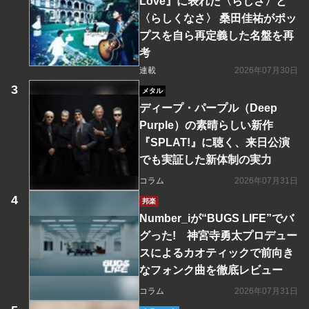
Love』に表れた〈らしさ〉と
〈らしくなさ〉 桑田佳祐がポッ
プスを自ら再定義した名盤を再
考
連載
2026年07月30日
メタル
ディープ・パープル（Deep
Purple）の素晴らしい新作
『SPLAT!』に聴く、来日公演
でも実証した新体制の実力
コラム
2026年07月31日
邦楽
Number_iが“BUGS LIFE”でバ
グった! 神宮寺勇太プロデュー
スによるカオティックで前向き
なフォンク曲を徹底レビュー
コラム
2026年07月31日