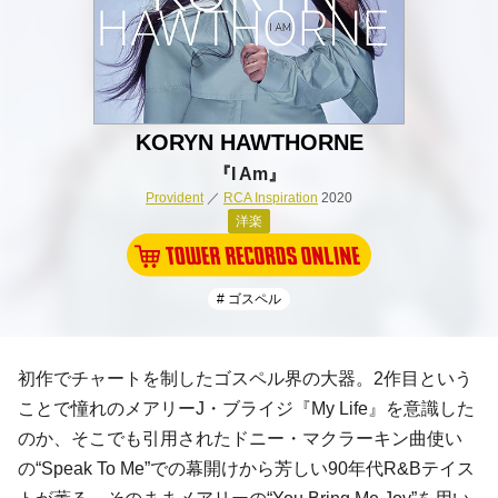
KORYN HAWTHORNE
『I Am』
Provident
／
RCA Inspiration
2020
洋楽
# ゴスペル
初作でチャートを制したゴスペル界の大器。2作目という
ことで憧れのメアリーJ・ブライジ『My Life』を意識した
のか、そこでも引用されたドニー・マクラーキン曲使い
の“Speak To Me”での幕開けから芳しい90年代R&Bテイス