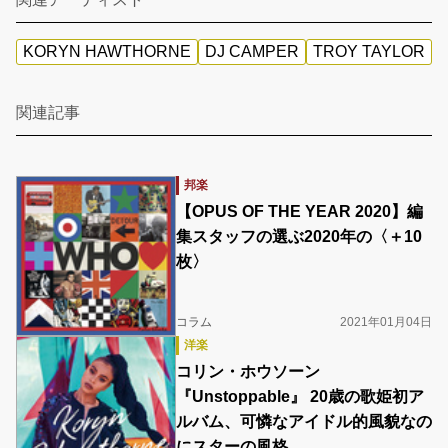
KORYN HAWTHORNE
DJ CAMPER
TROY TAYLOR
関連記事
邦楽
【OPUS OF THE YEAR 2020】編
集スタッフの選ぶ2020年の〈＋10
枚〉
コラム
2021年01月04日
洋楽
コリン・ホウソーン
『Unstoppable』 20歳の歌姫初ア
ルバム、可憐なアイドル的風貌なの
にスターの風格