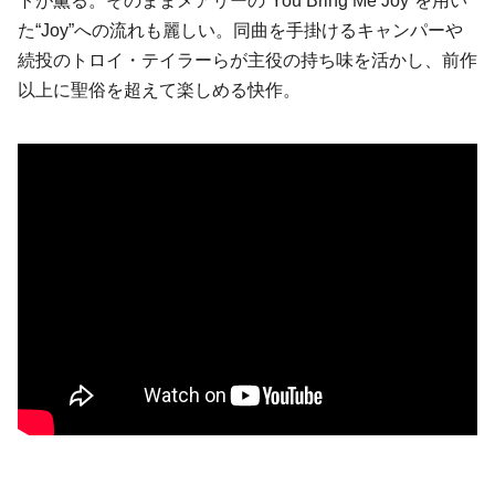
トが薫る。そのままメアリーの“You Bring Me Joy”を用い
た“Joy”への流れも麗しい。同曲を手掛けるキャンパーや
続投のトロイ・テイラーらが主役の持ち味を活かし、前作
以上に聖俗を超えて楽しめる快作。