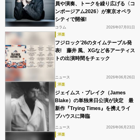
員や演奏、トークを繰り広げる〈コ
ンポージアム2026〉が東京オペラ
シティで開催!
コラム
2026年07月01日
洋楽
フジロック’26のタイムテーブル発
表! 藤井 風、XGなど各アーティス
トの出演時間をチェック
ニュース
2026年06月26日
洋楽
ジェイムス・ブレイク（James
Blake）の単独来日公演が決定 最
新作『Trying Times』を携えライ
ブハウスに降臨
ニュース
2026年06月23日
洋楽