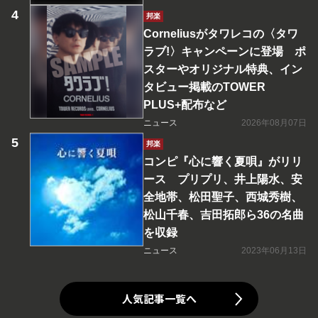
邦楽
Corneliusがタワレコの〈タワ
ラブ!〉キャンペーンに登場 ポ
スターやオリジナル特典、イン
タビュー掲載のTOWER
PLUS+配布など
ニュース
2026年08月07日
邦楽
コンピ『心に響く夏唄』がリリ
ース プリプリ、井上陽水、安
全地帯、松田聖子、西城秀樹、
松山千春、吉田拓郎ら36の名曲
を収録
ニュース
2023年06月13日
人気記事一覧へ