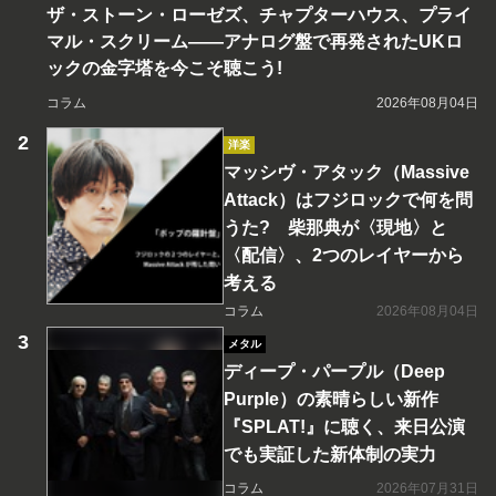
ザ・ストーン・ローゼズ、チャプターハウス、プライ
マル・スクリーム――アナログ盤で再発されたUKロ
ックの金字塔を今こそ聴こう!
コラム
2026年08月04日
洋楽
マッシヴ・アタック（Massive
Attack）はフジロックで何を問
うた? 柴那典が〈現地〉と
〈配信〉、2つのレイヤーから
考える
コラム
2026年08月04日
メタル
ディープ・パープル（Deep
Purple）の素晴らしい新作
『SPLAT!』に聴く、来日公演
でも実証した新体制の実力
コラム
2026年07月31日