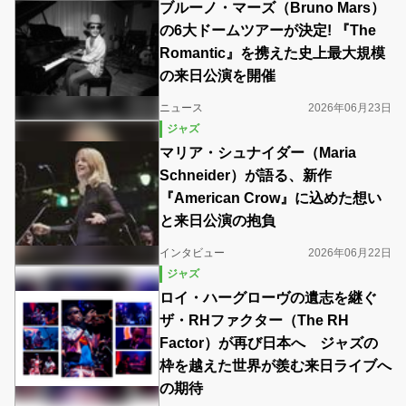
ブルーノ・マーズ（Bruno Mars）
の6大ドームツアーが決定! 『The
Romantic』を携えた史上最大規模
の来日公演を開催
ニュース
2026年06月23日
ジャズ
マリア・シュナイダー（Maria
Schneider）が語る、新作
『American Crow』に込めた想い
と来日公演の抱負
インタビュー
2026年06月22日
ジャズ
ロイ・ハーグローヴの遺志を継ぐ
ザ・RHファクター（The RH
Factor）が再び日本へ ジャズの
枠を越えた世界が羨む来日ライブへ
の期待