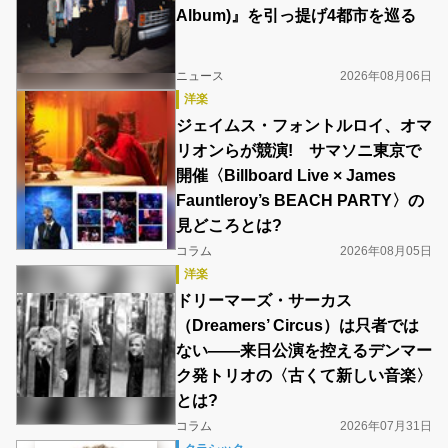
Album)』を引っ提げ4都市を巡る
ニュース
2026年08月06日
洋楽
ジェイムス・フォントルロイ、オマ
リオンらが競演! サマソニ東京で
開催〈Billboard Live × James
Fauntleroy’s BEACH PARTY〉の
見どころとは?
コラム
2026年08月05日
洋楽
ドリーマーズ・サーカス
（Dreamers’ Circus）は只者では
ない――来日公演を控えるデンマー
ク発トリオの〈古くて新しい音楽〉
とは?
コラム
2026年07月31日