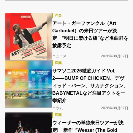
洋楽
アート・ガーファンクル（Art
Garfunkel）の来日ツアーが決
定 “明日に架ける橋”など名曲群を
披露予定
ニュース
2026年08月07日
洋楽
サマソニ2026徹底ガイド Vol.
2――BUMP OF CHICKEN、デヴ
ィッド・バーン、サカナクション、
BABYMETALなど注目アクトを一
挙紹介
コラム
2026年08月07日
洋楽
ウィーザーの単独来日ツアーが決
定! 新作『Weezer (The Gold