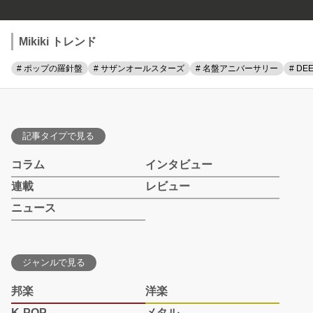
Mikiki トレンド
# ポップの羅針盤
# サザンオールスターズ
# 名盤アニバーサリー
# DE
記事タイプで見る
コラム
インタビュー
連載
レビュー
ニュース
ジャンルで見る
邦楽
洋楽
K-POP
メタル