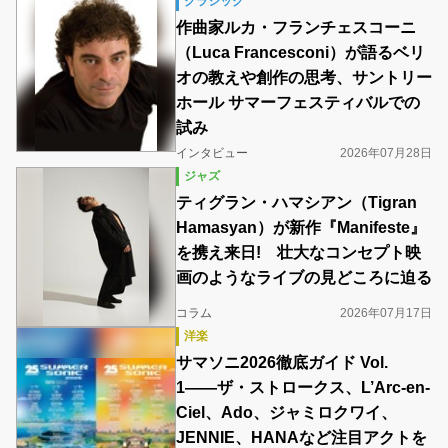
クラシック
作曲家ルカ・フランチェスコーニ
（Luca Francesconi）が語るベリ
オの教えや創作の思考、サントリー
ホール サマーフェスティバルでの
試み
インタビュー
2026年07月28日
ジャズ
ティグラン・ハマシアン（Tigran
Hamasyan）が新作『Manifeste』
を携え来日! 壮大なコンセプト映
画のようなライブの見どころに迫る
コラム
2026年07月17日
洋楽
サマソニ2026徹底ガイド Vol.
1――ザ・ストロークス、L’Arc-en-
Ciel、Ado、ジャミロクワイ、
JENNIE、HANAなど注目アクトを