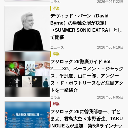
コラム
2026年06月22日
洋楽
デヴィッド・バーン（David
Byrne）の単独公演が決定!
〈SUMMER SONIC EXTRA〉とし
て開催
ニュース
2026年06月19日
洋楽
フジロック’26徹底ガイド Vol.
2――XG、ベースメント・ジャック
ス、平沢進、山口一郎、アンジー
ヌ・ド・ポワトリーヌなど注目アク
トを一挙紹介
コラム
2026年06月05日
邦楽
フジロック’26に曽我部恵一、ずと
まよ、君島大空 × 水野蒼生、TAKU
INOUEらが追加 第5弾ラインナッ