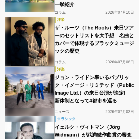
一挙紹介
コラム
2026年07月10日
洋楽
ザ・ルーツ（The Roots）来日ツア
ーのセットリストを大予想 名曲と
カバーで体現するブラックミュージ
ックの歴史
コラム
2026年07月08日
洋楽
ジョン・ライドン率いるパブリッ
ク・イメージ・リミテッド（Public
Image Ltd.）の来日公演が決定!
新体制となって4都市を巡る
ニュース
2026年07月02日
クラシック
イェルク・ヴィトマン（Jörg
Widmann）が武満徹作曲賞の審査