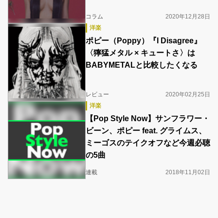
コラム
2020年12月28日
洋楽
ポピー（Poppy）『I Disagree』
〈獰猛メタル × キュートさ〉は
BABYMETALと比較したくなる
レビュー
2020年02月25日
洋楽
【Pop Style Now】サンフラワー・
ビーン、ポピー feat. グライムス、
ミーゴスのテイクオフなど今週必聴
の5曲
連載
2018年11月02日