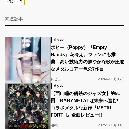
POPPY
関連記事
メタル
ポピー（Poppy）『Empty
Hands』花冷え。ファンにも推
薦 高い技術力の鮮やかな歌が圧巻
なメタルコア一色の7作目
レビュー
2026年03月05日
メタル
【西山瞳の鋼鉄のジャズ女】第91
回 BABYMETALは未来へ進む!
コラボメタルな新作『METAL
FORTH』全曲レビュー!!
連載
2025年08月08日