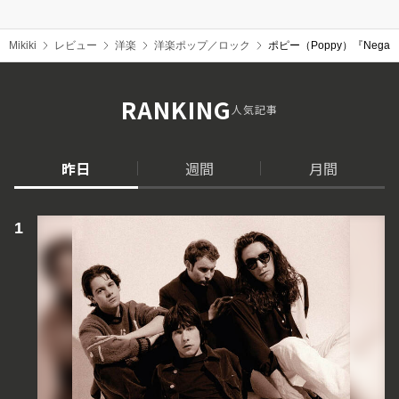
Mikiki
レビュー
洋楽
洋楽ポップ／ロック
ポピー（Poppy）『Neg
RANKING
人気記事
昨日
週間
月間