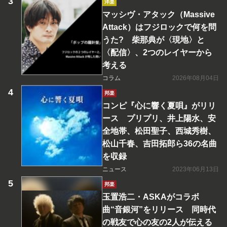
洋楽
マッシヴ・アタック（Massive
Attack）はフジロックで何を問
うた? 柴那典が〈現地〉と
〈配信〉、2つのレイヤーから
考える
コラム
2026年08月04日
邦楽
コンピ『心に響く夏唄』がリリ
ース プリプリ、井上陽水、安
全地帯、松田聖子、西城秀樹、
松山千春、吉田拓郎ら36の名曲
を収録
ニュース
2023年06月13日
邦楽
玉置浩二・ASKAがコラボ
曲“音銀河”をリリース 同時代
の戦友で心の友の2人が伝える