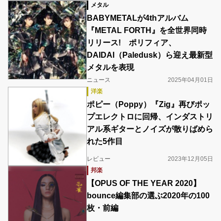
メタル
BABYMETALが4thアルバム
『METAL FORTH』を全世界同時
リリース! ポリフィア、
DAIDAI（Paledusk）ら迎え最新型
メタルを表現
ニュース
2025年04月01日
洋楽
ポピー（Poppy）『Zig』再びポッ
プエレクトロに回帰、インダストリ
アル系ギターとノイズが散りばめら
れた5作目
レビュー
2023年12月05日
邦楽
【OPUS OF THE YEAR 2020】
bounce編集部の選ぶ2020年の100
枚・前編