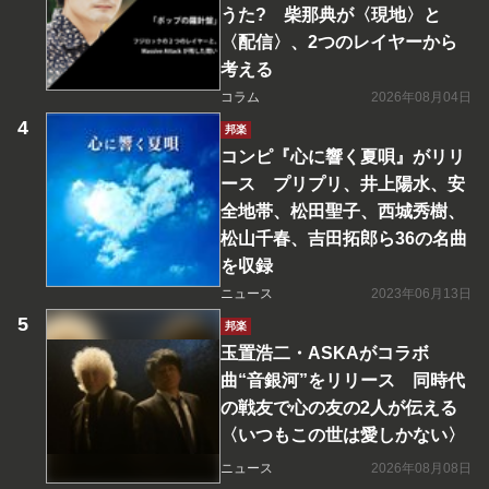
うた? 柴那典が〈現地〉と
〈配信〉、2つのレイヤーから
考える
コラム
2026年08月04日
邦楽
コンピ『心に響く夏唄』がリリ
ース プリプリ、井上陽水、安
全地帯、松田聖子、西城秀樹、
松山千春、吉田拓郎ら36の名曲
を収録
ニュース
2023年06月13日
邦楽
玉置浩二・ASKAがコラボ
曲“音銀河”をリリース 同時代
の戦友で心の友の2人が伝える
〈いつもこの世は愛しかない〉
ニュース
2026年08月08日