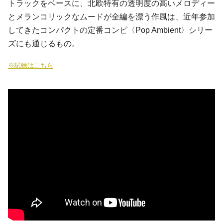
トラックをベースに、北欧特有の透明度の高いメロディー
とメランコリックなムードが全編を漂う作風は、近年参加
してきた
コンパクト
の定番コンピ〈Pop Ambient〉シリー
ズにも通じるもの。
※試聴はこちら