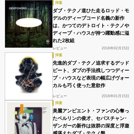
洋楽
ダブ・テクノ道ひた走るロッド・モ
デルのディープコード名義の新作
は、かつてのデトロイト・テクノや
ディープ・ハウスが持つ躍動感に溢
れた2枚組
レビュー
2016年02月15日
洋楽
先進的ダブ・テクノ追求するデッド
ビート、ダブの手法残しつつディー
プ・ハウスなど表現の幅広げヴォー
カルも巧く使った意欲作
レビュー
2016年01月15日
洋楽
美麗アンビエント・ファンの心奪っ
たベルリンの俊才、セバスチャン･
ザンガーの新作は抜群の深度と浮遊
感湛えたダブ・テクノ盤