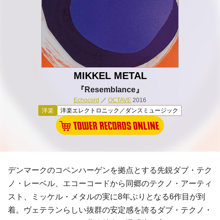
MIKKEL METAL
『Resemblance』
Echocord
／
OCTAVE
2016
洋楽
洋楽エレクトロニック／ダンスミュージック
デンマークのコペンハーゲンを拠点とする先鋭
ダブ・テク
ノ
・レーベル、
エコーコード
から同郷のテクノ・アーティ
スト、
ミッケル・メタル
の実に8年ぶりとなる6作目が到
着。ヴェテランらしい抜群の安定感を誇るダブ・テクノ・