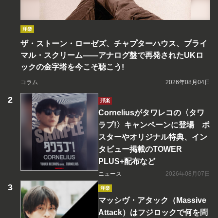
洋楽
ザ・ストーン・ローゼズ、チャプターハウス、プライ
マル・スクリーム――アナログ盤で再発されたUKロ
ックの金字塔を今こそ聴こう!
コラム
2026年08月04日
邦楽
Corneliusがタワレコの〈タワ
ラブ!〉キャンペーンに登場 ポ
スターやオリジナル特典、イン
タビュー掲載のTOWER
PLUS+配布など
ニュース
2026年08月07日
洋楽
マッシヴ・アタック（Massive
Attack）はフジロックで何を問