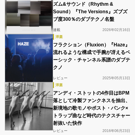
ズム&サウンド（Rhythm &
Sound）『The Versions』ズブズ
ブ度300％のダブテクノ名盤
連載
2026年02月16日
洋楽
フラクション（Fluxion）『Haze』
流れるような構成で手腕が冴えるベ
ーシック・チャンネル系譜のダブテ
クノ
レビュー
2025年05月13日
洋楽
アンディ・ストットの4作目はBPM
落として冷製ファンクネスを抽出、
新境地の歌モノやポスト・パンク×
トラップ曲など時代のテクスチャー
射抜いた快作
レビュー
2016年06月23日