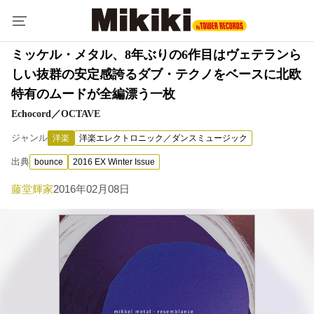
ミッケル・メタル、8年ぶりの6作目はヴェテランら
しい抜群の安定感誇るダブ・テクノをベースに北欧
特有のムードが全編漂う一枚
Echocord／OCTAVE
ジャンル
洋楽
洋楽エレクトロニック／ダンスミュージック
出典
bounce
2016 EX Winter Issue
藤堂輝家
2016年02月08日