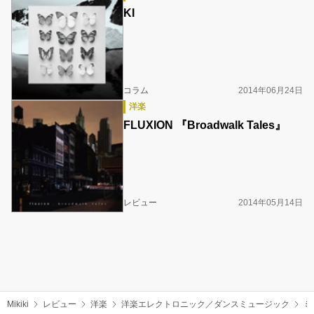
KI
コラム
2014年06月24日
洋楽
FLUXION 『Broadwalk Tales』
レビュー
2014年05月14日
Mikiki
レビュー
洋楽
洋楽エレクトロニック／ダンスミュージック
ミ