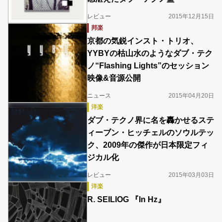
レビュー
2015年12月15日
邦楽
京都の気鋭インスト・トリオ、
YYBYの枯山水のようなダブ・テク
ノ“Flashing Lights”のセッション
映像&音源公開
ニュース
2015年04月20日
洋楽
ダブ・テクノ界に名を轟かせるステ
ィーブン・ヒッチェルのソウルテッ
ク、2009年の傑作が日本限定フィ
ジカル化
レビュー
2015年03月03日
洋楽
R. SEILIOG 『In Hz』