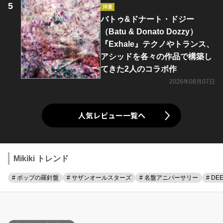
洋楽
バトゥ&ドナート・ドジー
（Batu & Donato Dozzy）
『Exhale』テクノやトランス、
アシッドを各々の作品で構築し
てきた2人のコラボ作
2026年08月07日
人気レビュー一覧へ
Mikiki トレンド
# ポップの羅針盤
# サザンオールスターズ
# 名盤アニバーサリー
# DE