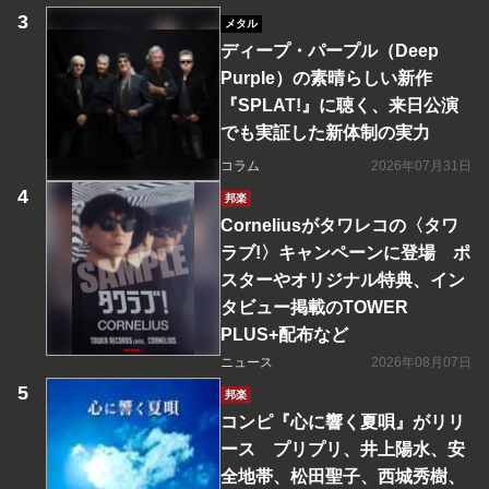
メタル
ディープ・パープル（Deep
Purple）の素晴らしい新作
『SPLAT!』に聴く、来日公演
でも実証した新体制の実力
コラム
2026年07月31日
邦楽
Corneliusがタワレコの〈タワ
ラブ!〉キャンペーンに登場 ポ
スターやオリジナル特典、イン
タビュー掲載のTOWER
PLUS+配布など
ニュース
2026年08月07日
邦楽
コンピ『心に響く夏唄』がリリ
ース プリプリ、井上陽水、安
全地帯、松田聖子、西城秀樹、