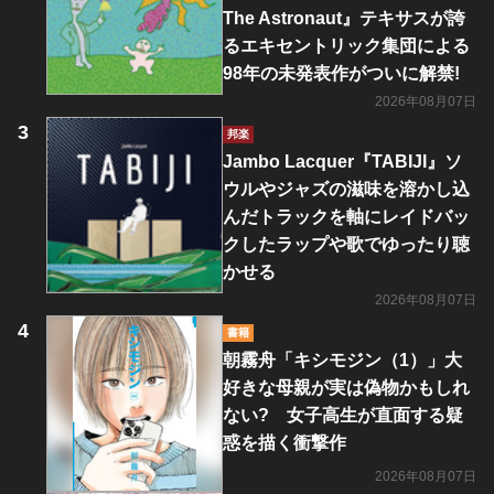
The Astronaut』テキサスが誇
るエキセントリック集団による
98年の未発表作がついに解禁!
2026年08月07日
邦楽
Jambo Lacquer『TABIJI』ソ
ウルやジャズの滋味を溶かし込
んだトラックを軸にレイドバッ
クしたラップや歌でゆったり聴
かせる
2026年08月07日
書籍
朝霧舟「キシモジン（1）」大
好きな母親が実は偽物かもしれ
ない? 女子高生が直面する疑
惑を描く衝撃作
2026年08月07日