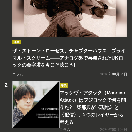
洋楽
ザ・ストーン・ローゼズ、チャプターハウス、プライ
マル・スクリーム――アナログ盤で再発されたUKロ
ックの金字塔を今こそ聴こう!
コラム
2026年08月04日
洋楽
マッシヴ・アタック（Massive
Attack）はフジロックで何を問
うた? 柴那典が〈現地〉と
〈配信〉、2つのレイヤーから
考える
コラム
2026年08月04日