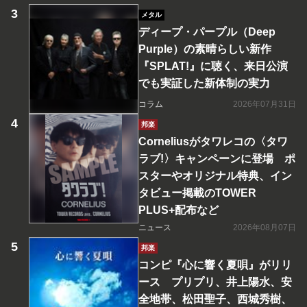
メタル
ディープ・パープル（Deep
Purple）の素晴らしい新作
『SPLAT!』に聴く、来日公演
でも実証した新体制の実力
コラム
2026年07月31日
邦楽
Corneliusがタワレコの〈タワ
ラブ!〉キャンペーンに登場 ポ
スターやオリジナル特典、イン
タビュー掲載のTOWER
PLUS+配布など
ニュース
2026年08月07日
邦楽
コンピ『心に響く夏唄』がリリ
ース プリプリ、井上陽水、安
全地帯、松田聖子、西城秀樹、