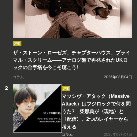
洋楽
ザ・ストーン・ローゼズ、チャプターハウス、プライ
マル・スクリーム――アナログ盤で再発されたUKロ
ックの金字塔を今こそ聴こう!
コラム
2026年08月04日
洋楽
マッシヴ・アタック（Massive
Attack）はフジロックで何を問
うた? 柴那典が〈現地〉と
〈配信〉、2つのレイヤーから
考える
コラム
2026年08月04日