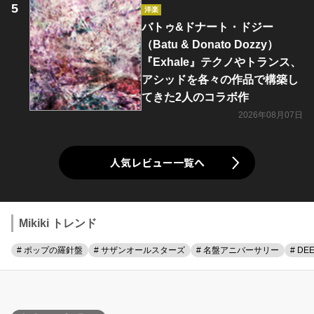
洋楽
バトゥ&ドナート・ドジー
（Batu & Donato Dozzy）
『Exhale』テクノやトランス、
アシッドを各々の作品で構築し
てきた2人のコラボ作
2026年08月07日
人気レビュー一覧へ
Mikiki トレンド
# ポップの羅針盤
# サザンオールスターズ
# 名盤アニバーサリー
# DE