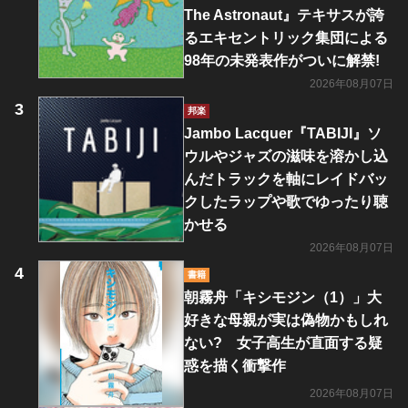
The Astronaut』テキサスが誇
るエキセントリック集団による
98年の未発表作がついに解禁!
2026年08月07日
邦楽
Jambo Lacquer『TABIJI』ソ
ウルやジャズの滋味を溶かし込
んだトラックを軸にレイドバッ
クしたラップや歌でゆったり聴
かせる
2026年08月07日
書籍
朝霧舟「キシモジン（1）」大
好きな母親が実は偽物かもしれ
ない? 女子高生が直面する疑
惑を描く衝撃作
2026年08月07日