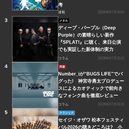
考
連載
2026年07月30日
メタル
ディープ・パープル（Deep
Purple）の素晴らしい新作
『SPLAT!』に聴く、来日公演
でも実証した新体制の実力
コラム
2026年07月31日
邦楽
Number_iが“BUGS LIFE”でバ
グった! 神宮寺勇太プロデュー
スによるカオティックで前向き
なフォンク曲を徹底レビュー
コラム
2026年07月31日
クラシック
セイジ・オザワ 松本フェスティ
バル2026の聴きどころは? 小