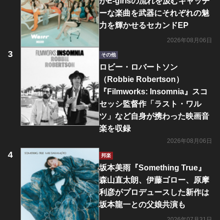
がE-girlsの流れを汲むキャッチ
ーな楽曲を武器にそれぞれの魅
力を輝かせるセカンドEP
2026年08月06日
その他
ロビー・ロバートソン
（Robbie Robertson）
『Filmworks: Insomnia』スコ
セッシ監督作「ラスト・ワル
ツ」など自身が携わった映画音
楽を収録
2026年08月06日
邦楽
坂本美雨『Something True』
森山直太朗、伊藤ゴロー、原摩
利彦がプロデュースした新作は
坂本龍一との父娘共演も
2026年07月31日