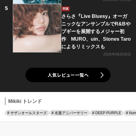
邦楽
さらさ『Live Bluesy』オーガ
ニックなアンサンブルでR&Bや
ブギーを展開するメジャー初
作 MURO、uin、Stones Taro
によるリミックスも
2026年08月05日
人気レビュー一覧へ
Mikiki トレンド
# サザンオールスターズ
# 名盤アニバーサリー
# DEEP PURPLE
# Num