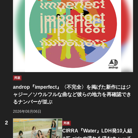
邦楽
androp『imperfect』〈不完全〉を掲げた新作にはジ
ャジー／ソウルフルな曲など彼らの地力を再確認でき
るナンバーが並ぶ
2026年08月06日
邦楽
CIRRA『Water』LDH発10人組