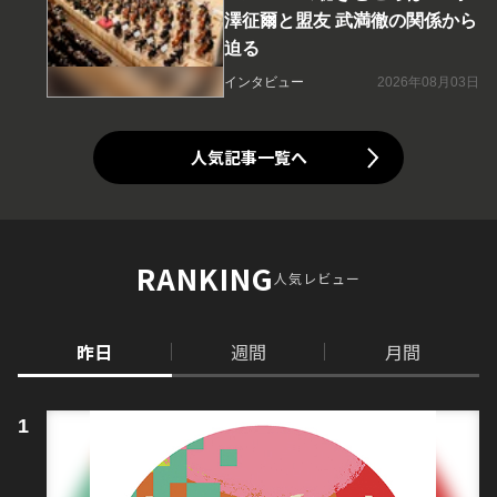
澤征爾と盟友 武満徹の関係から
迫る
インタビュー
2026年08月03日
人気記事一覧へ
RANKING
人気レビュー
昨日
週間
月間