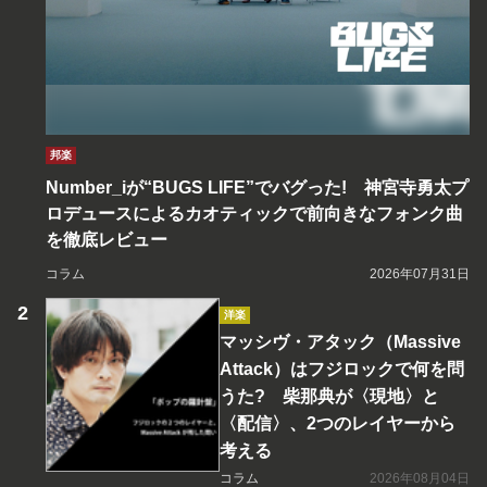
邦楽
Number_iが“BUGS LIFE”でバグった! 神宮寺勇太プ
ロデュースによるカオティックで前向きなフォンク曲
を徹底レビュー
コラム
2026年07月31日
洋楽
マッシヴ・アタック（Massive
Attack）はフジロックで何を問
うた? 柴那典が〈現地〉と
〈配信〉、2つのレイヤーから
考える
コラム
2026年08月04日