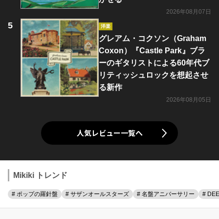
2026年08月07日
洋楽
グレアム・コクソン（Graham
Coxon）『Castle Park』ブラ
ーのギタリストによる60年代ブ
リティッシュロックを想起させ
る新作
2026年08月05日
人気レビュー一覧へ
Mikiki トレンド
# ポップの羅針盤
# サザンオールスターズ
# 名盤アニバーサリー
# DE