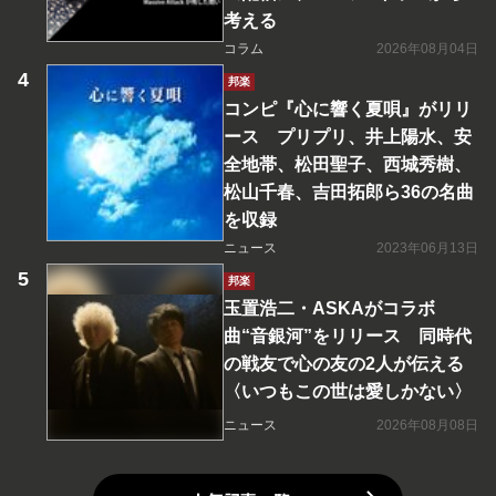
考える
コラム
2026年08月04日
邦楽
コンピ『心に響く夏唄』がリリ
ース プリプリ、井上陽水、安
全地帯、松田聖子、西城秀樹、
松山千春、吉田拓郎ら36の名曲
を収録
ニュース
2023年06月13日
邦楽
玉置浩二・ASKAがコラボ
曲“音銀河”をリリース 同時代
の戦友で心の友の2人が伝える
〈いつもこの世は愛しかない〉
ニュース
2026年08月08日