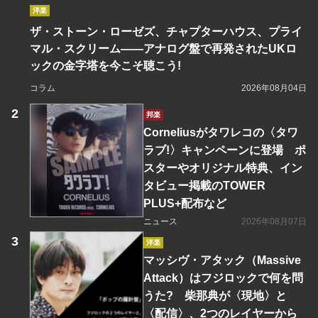
洋楽
ザ・ストーン・ローゼズ、チャプターハウス、プライ
マル・スクリーム――アナログ盤で再発されたUKロ
ックの金字塔を今こそ聴こう!
コラム
2026年08月04日
邦楽
Corneliusがタワレコの〈タワ
ラブ!〉キャンペーンに登場 ポ
スターやオリジナル特典、イン
タビュー掲載のTOWER
PLUS+配布など
ニュース
2026年08月07日
洋楽
マッシヴ・アタック（Massive
Attack）はフジロックで何を問
うた? 柴那典が〈現地〉と
〈配信〉、2つのレイヤーから