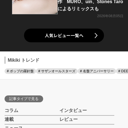
作 MURO、uin、Stones Taro
によるリミックスも
2026年08月05日
人気レビュー一覧へ
Mikiki トレンド
# ポップの羅針盤
# サザンオールスターズ
# 名盤アニバーサリー
# DE
記事タイプで見る
コラム
インタビュー
連載
レビュー