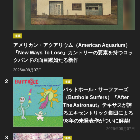
洋楽
アメリカン・アクアリウム（American Aquarium）
『New Ways To Lose』カントリーの要素を持つロッ
クバンドの面目躍如たる新作
2026年08月07日
洋楽
バットホール・サーファーズ
（Butthole Surfers）『After
The Astronaut』テキサスが誇
るエキセントリック集団による
98年の未発表作がついに解禁!
2026年08月07日
洋楽