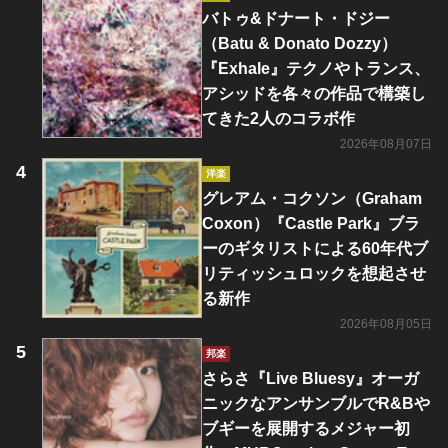
バトゥ&ドナート・ドジー
（Batu & Donato Dozzy）
『Exhale』テクノやトランス、
アシッドを各々の作品で構築し
てきた2人のコラボ作
2026年08月07日
洋楽
グレアム・コクソン（Graham
Coxon）『Castle Park』ブラ
ーのギタリストによる60年代ブ
リティッシュロックを想起させ
る新作
2026年08月05日
邦楽
さらさ『Live Bluesy』オーガ
ニックなアンサンブルでR&Bや
ブギーを展開するメジャー初