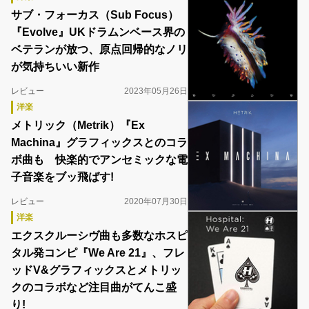
サブ・フォーカス（Sub Focus）
『Evolve』UKドラムンベース界の
ベテランが放つ、原点回帰的なノリ
が気持ちいい新作
レビュー
2023年05月26日
洋楽
メトリック（Metrik）『Ex
Machina』グラフィックスとのコラ
ボ曲も 快楽的でアンセミックな電
子音楽をブッ飛ばす!
レビュー
2020年07月30日
洋楽
エクスクルーシヴ曲も多数なホスピ
タル発コンピ『We Are 21』、フレ
ッドV&グラフィックスとメトリッ
クのコラボなど注目曲がてんこ盛
り!