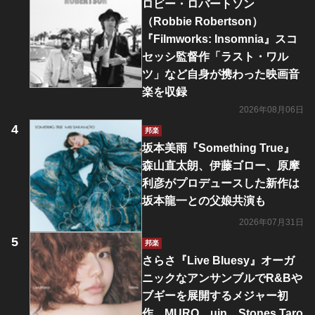
ロビー・ロバートソン
（Robbie Robertson）
『Filmworks: Insomnia』スコ
セッシ監督作「ラスト・ワル
ツ」など自身が携わった映画音
楽を収録
2026年08月06日
邦楽
坂本美雨『Something True』
森山直太朗、伊藤ゴロー、原摩
利彦がプロデュースした新作は
坂本龍一との父娘共演も
2026年07月31日
邦楽
さらさ『Live Bluesy』オーガ
ニックなアンサンブルでR&Bや
ブギーを展開するメジャー初
作 MURO、uin、Stones Taro