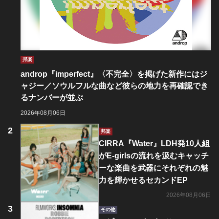
邦楽
androp『imperfect』〈不完全〉を掲げた新作にはジ
ャジー／ソウルフルな曲など彼らの地力を再確認でき
るナンバーが並ぶ
2026年08月06日
邦楽
CIRRA『Water』LDH発10人組
がE-girlsの流れを汲むキャッチ
ーな楽曲を武器にそれぞれの魅
力を輝かせるセカンドEP
2026年08月06日
その他