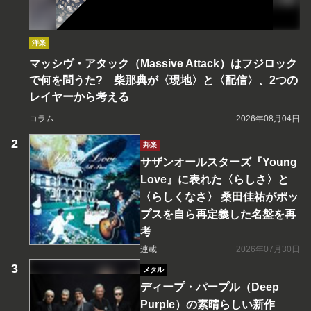
洋楽
マッシヴ・アタック（Massive Attack）はフジロック
で何を問うた? 柴那典が〈現地〉と〈配信〉、2つの
レイヤーから考える
コラム
2026年08月04日
邦楽
サザンオールスターズ『Young
Love』に表れた〈らしさ〉と
〈らしくなさ〉 桑田佳祐がポッ
プスを自ら再定義した名盤を再
考
連載
2026年07月30日
メタル
ディープ・パープル（Deep
Purple）の素晴らしい新作