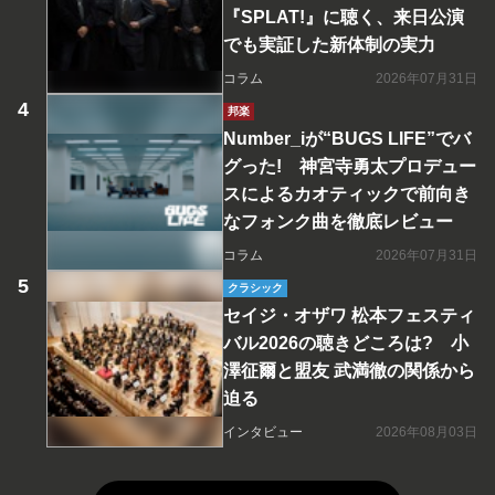
『SPLAT!』に聴く、来日公演
でも実証した新体制の実力
コラム
2026年07月31日
邦楽
Number_iが“BUGS LIFE”でバ
グった! 神宮寺勇太プロデュー
スによるカオティックで前向き
なフォンク曲を徹底レビュー
コラム
2026年07月31日
クラシック
セイジ・オザワ 松本フェスティ
バル2026の聴きどころは? 小
澤征爾と盟友 武満徹の関係から
迫る
インタビュー
2026年08月03日