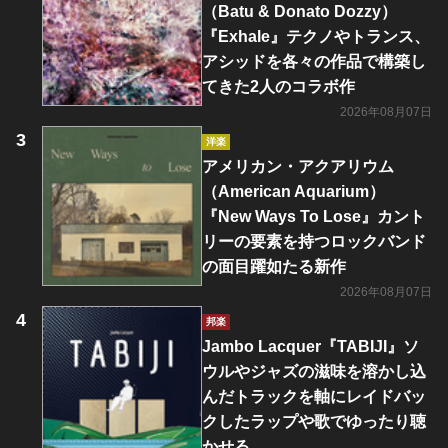
（Batu & Donato Dozzy）
『Exhale』テクノやトランス、
アシッドを各々の作品で構築し
てきた2人のコラボ作
2026年08月07日
洋楽
アメリカン・アクアリウム
（American Aquarium）
『New Ways To Lose』カント
リーの要素を持つロックバンド
の面目躍如たる新作
2026年08月07日
邦楽
Jambo Lacquer『TABIJI』ソ
ウルやジャズの滋味を溶かし込
んだトラックを軸にレイドバッ
クしたラップや歌でゆったり聴
かせる