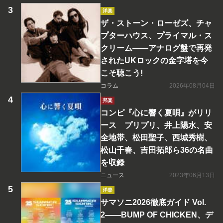
洋楽
ザ・ストーン・ローゼズ、チャ
プターハウス、プライマル・ス
クリーム――アナログ盤で再発
されたUKロックの金字塔を今
こそ聴こう!
コラム
2026年08月04日
邦楽
コンピ『心に響く夏唄』がリリ
ース プリプリ、井上陽水、安
全地帯、松田聖子、西城秀樹、
松山千春、吉田拓郎ら36の名曲
を収録
ニュース
2023年06月13日
洋楽
サマソニ2026徹底ガイド Vol.
2――BUMP OF CHICKEN、デ