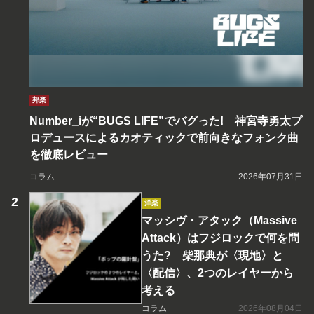
邦楽
Number_iが“BUGS LIFE”でバグった! 神宮寺勇太プ
ロデュースによるカオティックで前向きなフォンク曲
を徹底レビュー
コラム
2026年07月31日
洋楽
マッシヴ・アタック（Massive
Attack）はフジロックで何を問
うた? 柴那典が〈現地〉と
〈配信〉、2つのレイヤーから
考える
コラム
2026年08月04日