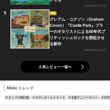
2026年08月07日
洋楽
グレアム・コクソン（Graham
Coxon）『Castle Park』ブラ
ーのギタリストによる60年代ブ
リティッシュロックを想起させ
る新作
2026年08月05日
人気レビュー一覧へ
Mikiki トレンド
# ポップの羅針盤
# サザンオールスターズ
# 名盤アニバーサリー
# DE