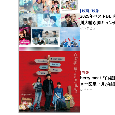
映画／映像
2025年ベストB
川大輔ら胸キュン俳
インタビュー
邦楽
berry meet
さ”“図星”“月が
レビュー