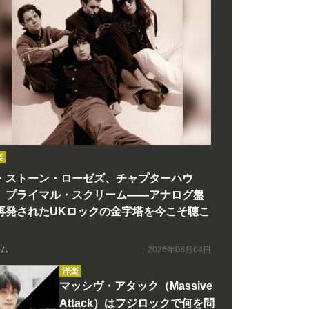
楽
・ストーン・ローゼズ、チャプターハウ
、プライマル・スクリーム――アナログ盤
再発されたUKロックの金字塔を今こそ聴こ
ム
2026年08月04日
洋楽
マッシヴ・アタック（Massive
Attack）はフジロックで何を問