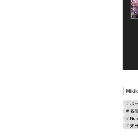
Mik
# ポ
# 名
# Num
# 来