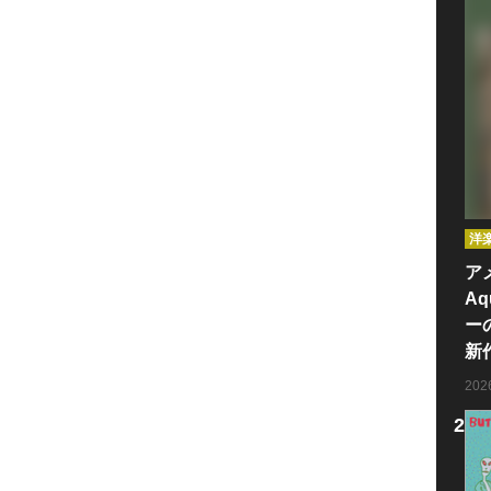
洋
ア
Aq
ー
新
20