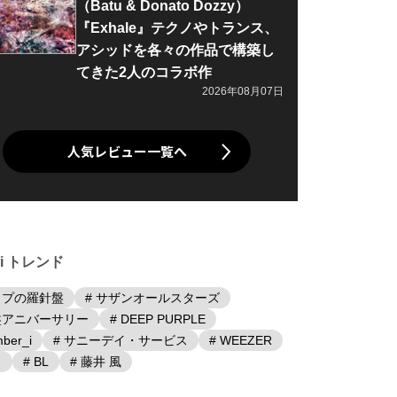
（Batu & Donato Dozzy）
『Exhale』テクノやトランス、
アシッドを各々の作品で構築し
てきた2人のコラボ作
2026年08月07日
人気レビュー一覧へ
iki トレンド
ップの羅針盤
# サザンオールスターズ
盤アニバーサリー
# DEEP PURPLE
ber_i
# サニーデイ・サービス
# WEEZER
日
# BL
# 藤井 風