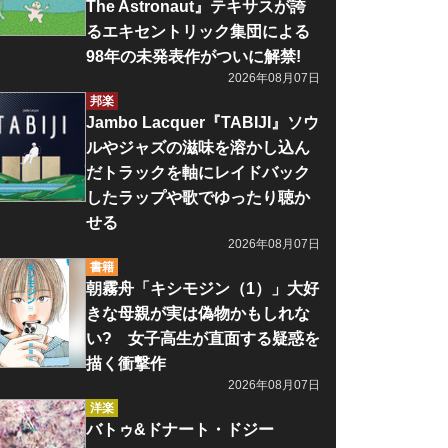
The Astronaut』テキサスが誇
るエキセントリック集団による
98年の未発表作がついに解禁!
2026年08月07日
邦楽
Jambo Lacquer『TABIJI』ソウ
ルやジャズの滋味を溶かし込ん
だトラックを軸にレイドバック
したラップや歌でゆったり聴か
せる
2026年08月07日
書籍
朝霧舟「キシモジン（1）」大好
きな母親が実は偽物かもしれな
い? 女子高生が直面する疑惑を
描く衝撃作
2026年08月07日
洋楽
バトゥ&ドナート・ドジー