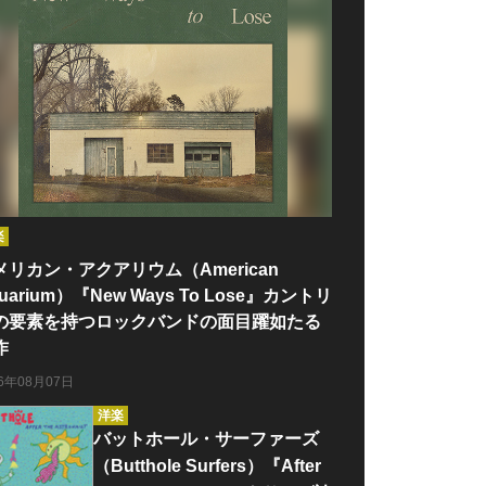
楽
メリカン・アクアリウム（American
uarium）『New Ways To Lose』カントリ
の要素を持つロックバンドの面目躍如たる
作
26年08月07日
洋楽
バットホール・サーファーズ
（Butthole Surfers）『After