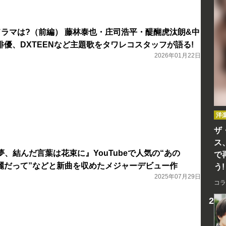
Lドラマは?（前編） 藤林泰也・庄司浩平・醍醐虎汰朗&中
優、DXTEENなど主題歌をタワレコスタッフが語る!
2026年01月22日
洋
ザ
ス
『白昼夢、結んだ言葉は花束に』YouTubeで人気の“あの
で
綺麗だって”などと新曲を収めたメジャーデビュー作
う!
2025年07月29日
コラ