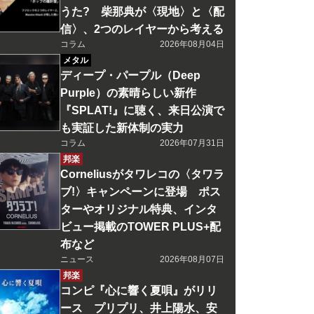
うた? 柴那典が〈現地〉と〈配
信〉、2つのレイヤーから考える
コラム
2026年08月04日
メタル
ディープ・パープル（Deep
Purple）の素晴らしい新作
『SPLAT!』に聴く、来日公演で
も実証した新体制の実力
コラム
2026年07月31日
邦楽
Corneliusがタワレコの〈タワラ
ブ!〉キャンペーンに登場 ポス
ターやオリジナル特典、インタ
ビュー掲載のTOWER PLUS+配
布など
ニュース
2026年08月07日
邦楽
コンピ『心に響く夏唄』がリリ
ース プリプリ、井上陽水、安