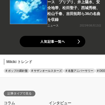
ース プリプリ、井上陽水、安
全地帯、松田聖子、西城秀樹、
松山千春、吉田拓郎ら36の名曲
を収録
ニュース
2023年06月13日
人気記事一覧へ
Mikiki トレンド
# ポップの羅針盤
# サザンオールスターズ
# 名盤アニバーサリー
# DE
記事タイプで見る
コラム
インタビュー