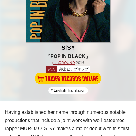
SiSY
『POP IN BLACK』
plusGROUND
2016
邦楽
邦楽ヒップホップ
# English Translation
Having established her name through numerous notable
productions that include a joint work with well-esteemed
rapper
MUROZO
,
SiSY
makes a major debut with this first