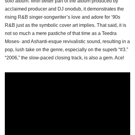
solo album. With better part of the album produced by
acclaimed producer and
DJ onodub
, it demonstrates the
rising R&B singer-songwriter’s love and adore for ‘90s
R&B just as the symbolic cover art implies. That said, it is
not so much a mere pastiche of that time as a
Teedra
Moses
- and
Ashanti
-esque revivalistic sound, resulting in a
pop, lush take on the genre, especially on the superb “#3.”
“2006,” the slow-paced closing track, is also a gem. Ace!