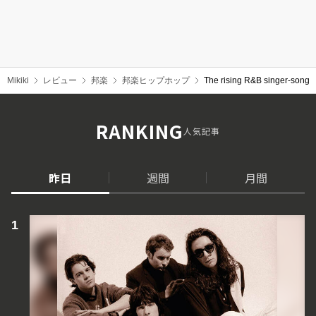
Mikiki
レビュー
邦楽
邦楽ヒップホップ
The rising R&B singer-songwr
RANKING
人気記事
昨日
週間
月間