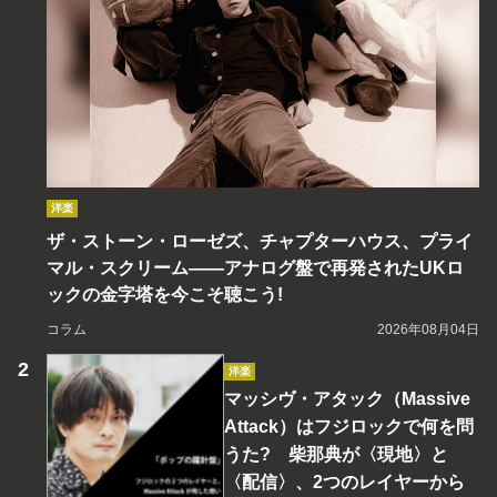
洋楽
ザ・ストーン・ローゼズ、チャプターハウス、プライ
マル・スクリーム――アナログ盤で再発されたUKロ
ックの金字塔を今こそ聴こう!
コラム
2026年08月04日
洋楽
マッシヴ・アタック（Massive
Attack）はフジロックで何を問
うた? 柴那典が〈現地〉と
〈配信〉、2つのレイヤーから