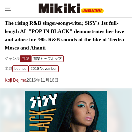
The rising R&B singer-songwriter, SiSY's 1st full-
length AL "POP IN BLACK" demonstrates her love
and adore for ‘90s R&B sounds of the like of Teedra
Moses and Ahanti
ジャンル
邦楽
邦楽ヒップホップ
出典
bounce
2016 November
Koji Dejima
2016年11月16日