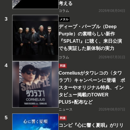
考える
コラム
2026年08月04日
メタル
ディープ・パープル（Deep
Purple）の素晴らしい新作
『SPLAT!』に聴く、来日公演
でも実証した新体制の実力
コラム
2026年07月31日
邦楽
Corneliusがタワレコの〈タワ
ラブ!〉キャンペーンに登場 ポ
スターやオリジナル特典、イン
タビュー掲載のTOWER
PLUS+配布など
ニュース
2026年08月07日
邦楽
コンピ『心に響く夏唄』がリリ