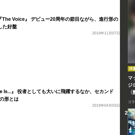
ony 『The Voice』 デビュー20周年の節目ながら、進行形の
した好盤
2019年11月07日
洋
マッ
ジ
ve Is...』 役者としても大いに飛躍するなか、セカンド
〈
〉の形とは
コラ
2019年04月03日