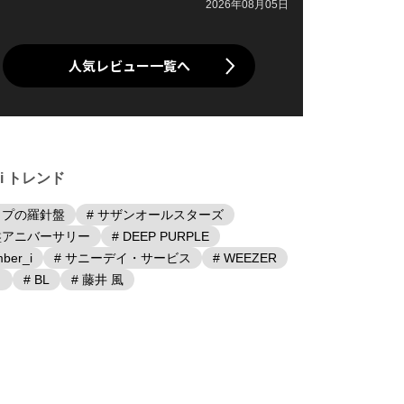
2026年08月05日
人気レビュー一覧へ
iki トレンド
ップの羅針盤
# サザンオールスターズ
盤アニバーサリー
# DEEP PURPLE
ber_i
# サニーデイ・サービス
# WEEZER
日
# BL
# 藤井 風