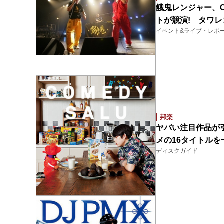
餓鬼レンジャー、C
トが競演! タワレコ
イベント&ライブ・レポ
邦楽
ヤバい注目作品が
メの16タイトルを
ディスクガイド