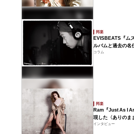
邦楽
EVISBEATS
ルバムと過去の名
コラム
邦楽
Ram『Just A
現した〈ありのま
インタビュー