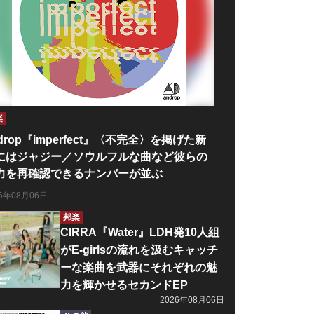
楽
drop『imperfect』〈不完全〉を掲げた新
にはジャジー／ソウルフルな曲など彼らの
力を再確認できるナンバーが並ぶ
26年08月06日
邦楽
CIRRA『Water』LDH発10人組
がE-girlsの流れを汲むキャッチ
ーな楽曲を武器にそれぞれの魅
力を輝かせるセカンドEP
2026年08月06日