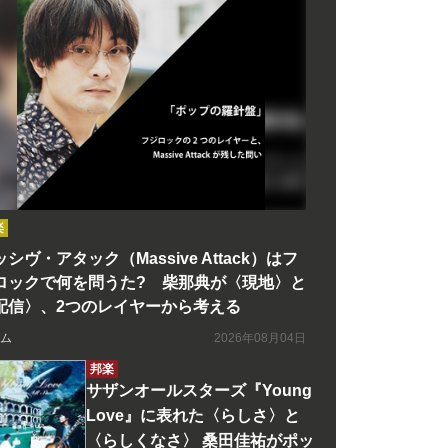
楽
シヴ・アタック（Massive Attack）はフ
ロックで何を問うた? 柴那典が〈現地〉と
配信〉、2つのレイヤーから考える
ム
2026年08月04日
邦楽
サザンオールスターズ『Young
Love』に表れた〈らしさ〉と
〈らしくなさ〉 桑田佳祐がポッ