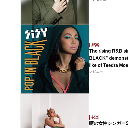
邦楽
The rising R&B si
BLACK" demonstra
like of Teedra Mo
レビュー
邦楽
噂の女性シンガーS