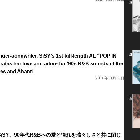
nger-songwriter, SiSY's 1st full-length AL "POP IN
tes her love and adore for ‘90s R&B sounds of the
ses and Ahanti
2016年11月16日
iSY、90年代R&Bへの愛と憧れを瑞々しさと共に閉じ