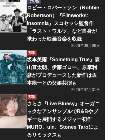
その他
ロビー・ロバートソン（Robbie
Robertson）『Filmworks:
Insomnia』スコセッシ監督作
「ラスト・ワルツ」など自身が
携わった映画音楽を収録
2026年08月06日
邦楽
坂本美雨『Something True』森
山直太朗、伊藤ゴロー、原摩利
彦がプロデュースした新作は坂
本龍一との父娘共演も
2026年07月31日
邦楽
さらさ『Live Bluesy』オーガニ
ックなアンサンブルでR&Bやブ
ギーを展開するメジャー初作
MURO、uin、Stones Taroによ
るリミックスも