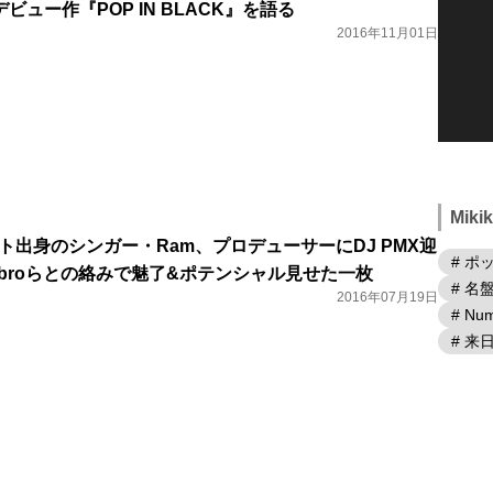
ュー作『POP IN BLACK』を語る
2016年11月01日
Mik
ット出身のシンガー・Ram、プロデューサーにDJ PMX迎
# ポ
zabroらとの絡みで魅了&ポテンシャル見せた一枚
# 名
2016年07月19日
# Num
# 来