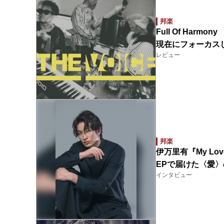
邦楽
Full Of Harm
現在にフォーカス
レビュー
邦楽
伊万里有『My Lo
EPで届けた〈愛
インタビュー