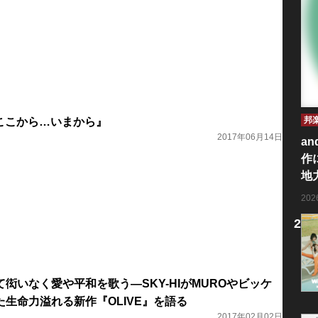
邦
『ここから…いまから』
2017年06月14日
an
作
地
20
衒いなく愛や平和を歌う―SKY-HIがMUROやビッケ
生命力溢れる新作『OLIVE』を語る
2017年02月02日