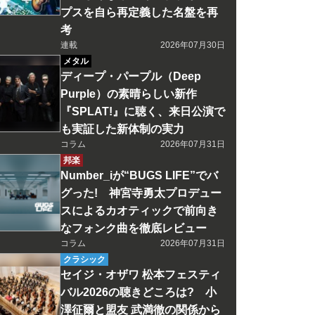
プスを自ら再定義した名盤を再
考
連載
2026年07月30日
メタル
ディープ・パープル（Deep
Purple）の素晴らしい新作
『SPLAT!』に聴く、来日公演で
も実証した新体制の実力
コラム
2026年07月31日
邦楽
Number_iが“BUGS LIFE”でバ
グった! 神宮寺勇太プロデュー
スによるカオティックで前向き
なフォンク曲を徹底レビュー
コラム
2026年07月31日
クラシック
セイジ・オザワ 松本フェスティ
バル2026の聴きどころは? 小
澤征爾と盟友 武満徹の関係から