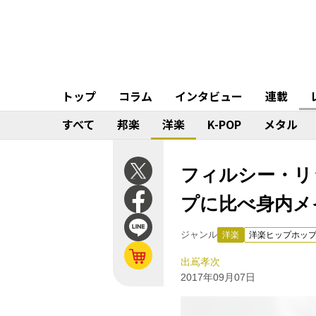
トップ
コラム
インタビュー
連載
すべて
邦楽
洋楽
K-POP
メタル
フィルシー・リッチ 
プに比べ身内メ
ジャンル
洋楽
洋楽ヒップホッ
出嶌孝次
2017年09月07日