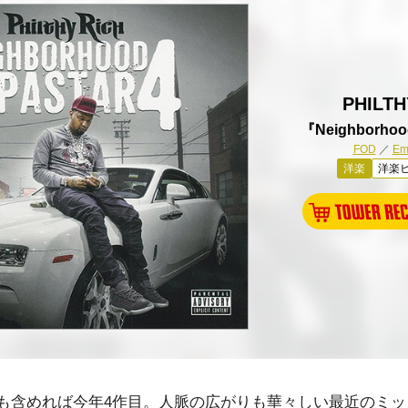
PHILTH
『Neighborhoo
FOD
／
Em
洋楽
洋楽
も含めれば今年4作目。人脈の広がりも華々しい最近のミッ