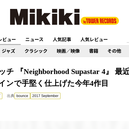
レビュー
ニュース
人気記事
人気レビュー
ジャズ
クラシック
映画／映像
書籍
その他
『Neighborhood Supastar 4
インで手堅く仕上げた今年4作目
出典
プ
bounce
2017 September