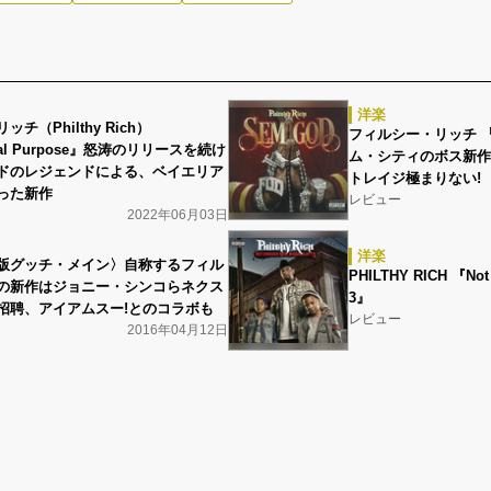
洋楽
チ（Philthy Rich）
フィルシー・リッチ 『
onal Purpose』怒涛のリリースを続け
ム・シティのボス新作
ドのレジェンドによる、ベイエリア
トレイジ極まりない!
った新作
レビュー
2022年06月03日
洋楽
版グッチ・メイン〉自称するフィル
PHILTHY RICH 『Not 
の新作はジョニー・シンコらネクス
3』
招聘、アイアムスー!とのコラボも
レビュー
2016年04月12日