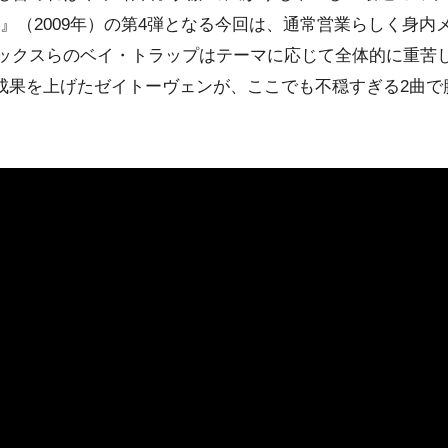
Supastar』（2009年）の第4弾となる今回は、通常営業らし
ックスらのベイ・トラップはテーマに応じて全体的に重苦
”でも成果を上げたゼイトーヴェンが、ここでも不穏すぎる2曲