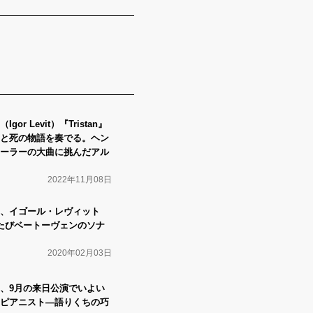
r Levit）『Tristan』
と死の物語を奏でる。ヘン
ーラーの大曲に挑んだアル
2022年11月08日
、イゴール・レヴィット
がふたたびベートーヴェンのソナ
2020年02月03日
、9月の来日公演でいよい
ピアニスト―語りくちの巧