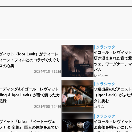
クラシック
イゴール・レヴィット（Igo
ィット（Igor Levit）がティーレ
研ぎ澄まされた音で愛
ィーン・フィルとのコラボでえぐり
ツェ、ワーグナー、マ
スの心奥
バム
2024年10月11日
レビュー
クラシック
ーディング&イゴール・レヴィット
ソ連出身のピアニスト
rding & Igor Levit）が音で誘ったカ
（Igor Levit）
記録
タに挑む
2021年08月24日
コラム
クラシック
ヴィット『Life』『ベートーヴェ
イゴール・レヴィット
ソナタ 全集』 巨人の体躯をみてい
よ真価を明らかにした