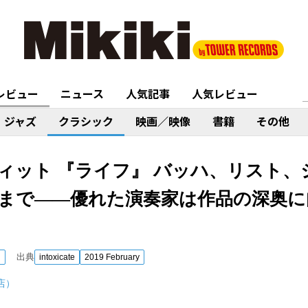
レビュー
ニュース
人気記事
人気レビュー
ジャズ
クラシック
映画／映像
書籍
その他
ィット 『ライフ』 バッハ、リスト、
まで――優れた演奏家は作品の深奥に
出典
ク
intoxicate
2019 February
店）