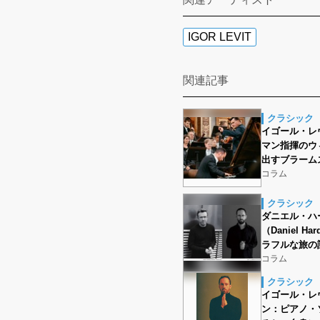
IGOR LEVIT
関連記事
クラシック
イゴール・レヴ
マン指揮のウ
出すブラーム
コラム
クラシック
ダニエル・ハ
（Daniel Ha
ラフルな旅の
コラム
クラシック
イゴール・レ
ン：ピアノ・