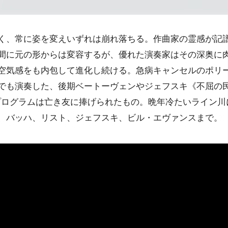
く、常に姿を変えいずれは崩れ落ちる。作曲家の霊感が記
間に元の形からは変容するが、優れた演奏家はその深奥に
空気感をも内包して進化し続ける。急病キャンセルのポリ
でも演奏した、後期ベートーヴェンやジェフスキ《不屈の
プログラムは亡き友に捧げられたもの。晩年冷たいライン川
、バッハ、リスト、ジェフスキ、ビル・エヴァンスまで。