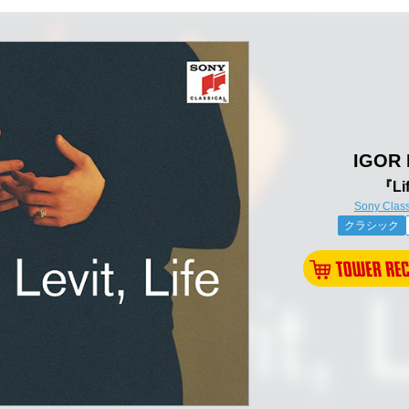
IGOR 
『Li
Sony Class
クラシック