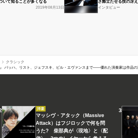
ついて知ることが多くなる
さ際立たせる技の冴え
2019年08月13日
インタビュー
クラシック
フ』 バッハ、リスト、ジェフスキ、ビル・エヴァンスまで――優れた演奏家は作品
洋楽
マッシヴ・アタック（Massive
Attack）はフジロックで何を問
うた? 柴那典が〈現地〉と〈配