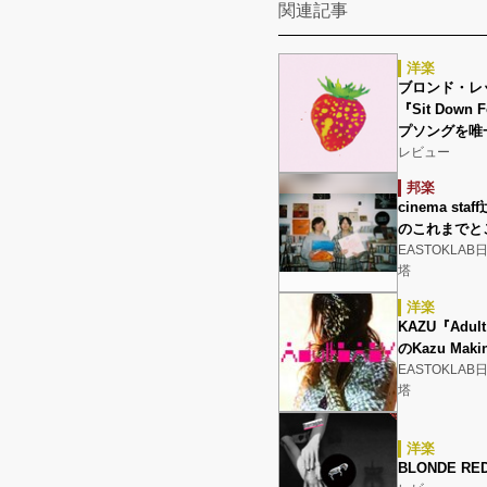
関連記事
洋楽
ブロンド・レッド
『Sit Down
プソングを唯
レビュー
邦楽
cinema s
のこれまでと
EASTOKLA
塔
洋楽
KAZU『Adul
のKazu M
EASTOKLA
塔
洋楽
BLONDE RE