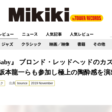
レビュー
ニュース
人気記事
人気レビュー
ジャズ
クラシック
映画／映像
書籍
その他
lt Baby』 ブロンド・レッドヘッドの
坂本龍一らも参加し極上の陶酔感を演
出典
ック
bounce
2019 November