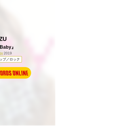
ZU
 Baby』
by
2019
ップ／ロック