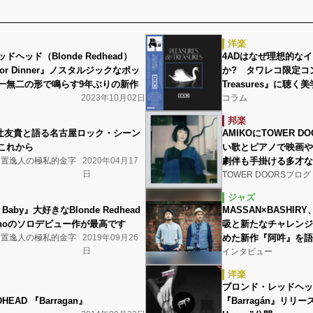
洋楽
ヘッド（Blonde Redhead）
4ADはなぜ理想的な
 For Dinner』ノスタルジックなポッ
か? タワレコ限定コンピ『
一無二の形で鳴らす9年ぶりの新作
Treasures』に聴
2023年10月02日
コラム
邦楽
AMIKOにTOWER 
taff辻友貴と語る名古屋ロック・シーン
い歌とピアノで映画やゲ
これから
劇伴も手掛ける多才な
B日置逸人の極私的金字
2020年04月17
日
TOWER DOORSブログ
ジャズ
MASSAN×BASHI
t Baby』大好きなBlonde Redhead
吸と新たなチャレンジ
akinoのソロデビュー作が最高です
めた新作『阿吽』を語
B日置逸人の極私的金字
2019年09月26
日
インタビュー
洋楽
ブロンド・レッドヘッ
DHEAD 『Barragan』
『Barragán』リリー