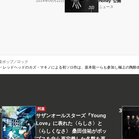
2014年09月22日
Honey”公開
ニュース
楽ポップ／ロック
』 ブロンド・レッドヘッドのカズ・マキノによる初ソロ作は、坂本龍一らも参加し極上の陶酔
邦楽
サザンオールスターズ『Young
Love』に表れた〈らしさ〉と
〈らしくなさ〉 桑田佳祐がポッ
プスを自ら再定義した名盤を再