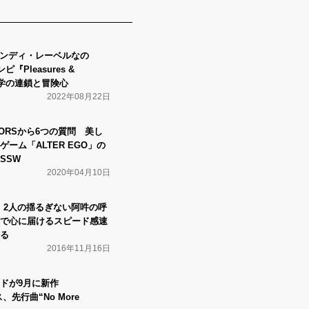
インディ・レーベルなの
Pleasures &
く美学の連鎖と冒険心
2022年08月22日
DOORSから6つの質問 美し
ーム「ALTER EGO」の
SSW
2020年04月10日
RY、2人の揺るぎない阿吽の呼
で心に届けるスピード感速
る
2016年11月16日
ドが9月に新作
ス、先行曲“No More