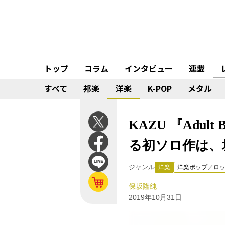
トップ
コラム
インタビュー
連載
すべて
邦楽
洋楽
K-POP
メタル
KAZU 『Adu
る初ソロ作は、
ジャンル
洋楽
洋楽ポップ／ロ
保坂隆純
2019年10月31日