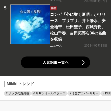
ニュース
2026年08月07日
邦楽
コンピ『心に響く夏唄』がリリ
ース プリプリ、井上陽水、安
全地帯、松田聖子、西城秀樹、
松山千春、吉田拓郎ら36の名曲
を収録
ニュース
2023年06月13日
人気記事一覧へ
Mikiki トレンド
# ポップの羅針盤
# サザンオールスターズ
# 名盤アニバーサリー
# DE