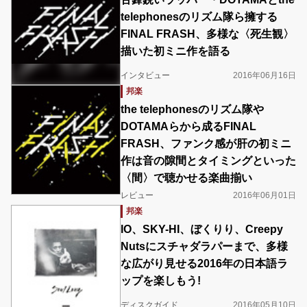
telephonesのリズム隊ら擁する
FINAL FRASH、多様な〈死生観〉
描いた初ミニ作を語る
インタビュー
2016年06月16日
邦楽
the telephonesのリズム隊や
DOTAMAらから成るFINAL
FRASH、ファンク感が肝の初ミニ
作は音の隙間とタイミングといった
〈間〉で聴かせる楽曲揃い
レビュー
2016年06月01日
邦楽
IO、SKY-HI、ぼくりり、Creepy
Nutsにスチャダラパーまで、多様
な広がり見せる2016年の日本語ラ
ップを楽しもう!
ディスクガイド
2016年05月10日