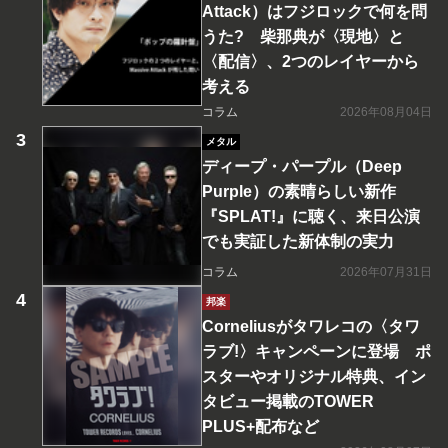
Attack）はフジロックで何を問
うた? 柴那典が〈現地〉と
〈配信〉、2つのレイヤーから
考える
コラム
2026年08月04日
メタル
ディープ・パープル（Deep
Purple）の素晴らしい新作
『SPLAT!』に聴く、来日公演
でも実証した新体制の実力
コラム
2026年07月31日
邦楽
Corneliusがタワレコの〈タワ
ラブ!〉キャンペーンに登場 ポ
スターやオリジナル特典、イン
タビュー掲載のTOWER
PLUS+配布など