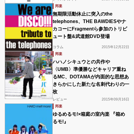
邦楽
無期限活動休止に突入のthe
telephones、THE BAWDIESやナ
カコーにFragmentら参加のトリビ
ュート盤&武道館DVD登場
コラム
2015年12月22日
邦楽
ハハノシキュウとの共作や
〈UMB〉準優勝などキャリア重ね
るMC、DOTAMAが内面的な思想あ
きらかにした新たな名刺代わりの一
枚
レビュー
2015年09月16日
邦楽
ゆるめるモ!×箱庭の室内楽 『箱め
るモ!』