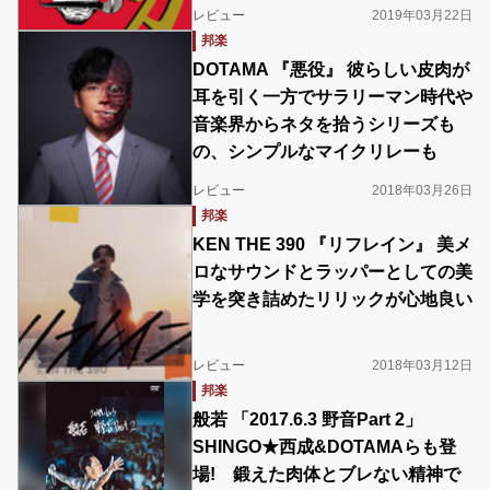
レビュー
2019年03月22日
邦楽
DOTAMA 『悪役』 彼らしい皮肉が
耳を引く一方でサラリーマン時代や
音楽界からネタを拾うシリーズも
の、シンプルなマイクリレーも
レビュー
2018年03月26日
邦楽
KEN THE 390 『リフレイン』 美メ
ロなサウンドとラッパーとしての美
学を突き詰めたリリックが心地良い
レビュー
2018年03月12日
邦楽
般若 「2017.6.3 野音Part 2」
SHINGO★西成&DOTAMAらも登
場! 鍛えた肉体とブレない精神で