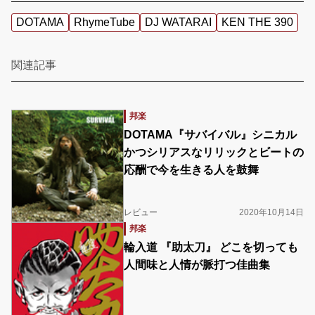
DOTAMA
RhymeTube
DJ WATARAI
KEN THE 390
関連記事
邦楽
DOTAMA『サバイバル』シニカル
かつシリアスなリリックとビートの
応酬で今を生きる人を鼓舞
レビュー
2020年10月14日
邦楽
輪入道 『助太刀』 どこを切っても
人間味と人情が脈打つ佳曲集