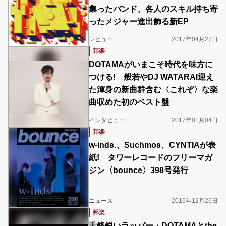
集ったバンド、各人のスキル持ち寄
ったメジャー進出飾る新EP
レビュー
2017年04月27日
邦楽
DOTAMAがいまこそ時代を味方に
つける! 般若やDJ WATARAI迎え
た渾身の新曲群含む〈これぞ〉な楽
曲収めた初のベスト盤
インタビュー
2017年01月04日
邦楽
w-inds.、Suchmos、CYNTIAが表
紙! タワーレコードのフリーマガ
ジン〈bounce〉398号発行
ニュース
2016年12月26日
邦楽
舌鋒鋭いラッパー・DOTAMAとthe