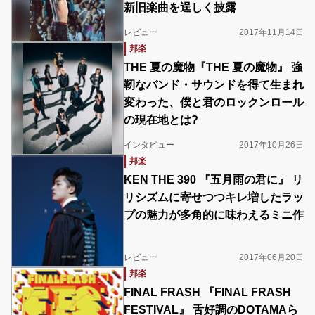
新旧楽曲を逞しく披露
レビュー
2017年11月14日
邦楽
THE 夏の魔物『THE 夏の魔物』 強
靭なバンド・サウンドを得て生まれ
変わった、僕と君のロックンロール
の現在地とは?
インタビュー
2017年10月26日
邦楽
KEN THE 390 『五月雨の君に』 リ
リシズムに寄せつつキレ増したラッ
プの魅力が多角的に味わえるミニ作
レビュー
2017年06月20日
邦楽
FINAL FRASH 『FINAL FRASH
FESTIVAL』 舌好調のDOTAMAら