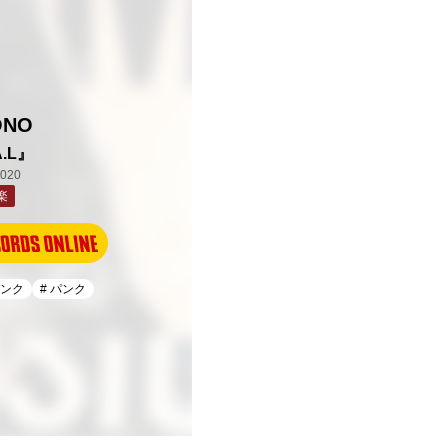
ONO
A.L』
020
楽
パンク
# パンク