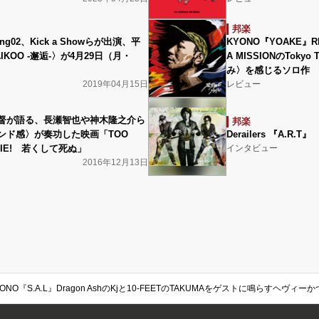
邦楽
ng02、Kick a Showらが出演、平
KYONO『YOAKE』RI
KOO -邂逅-〉が4月29日（月・
A MISSIONのToky
み〉を感じるソロ作
2019年04月15日
レビュー
督が語る、長瀬智也や神木隆之介ら
邦楽
ンド感〉が奏功した映画「TOO
Derailers 『A.R.T』
 DIE! 若くして死ぬ」
インタビュー
2016年12月13日
YONO『S.A.L』Dragon AshのKjと10-FEETのTAKUMAをゲストに鳴らすヘヴ