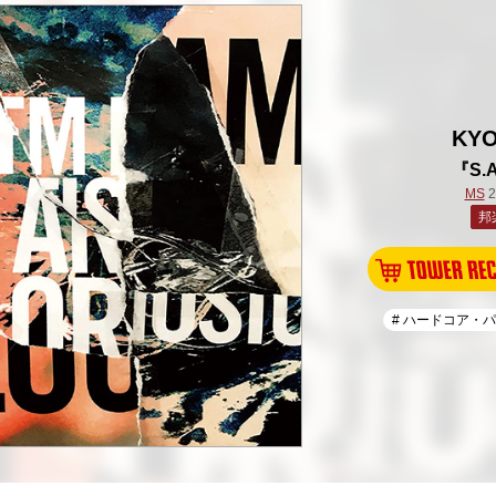
KY
『S.
MS
2
邦
# ハードコア・