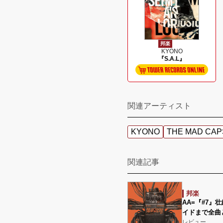
邦楽
KYONO
『S.A.L』
関連アーティスト
KYONO
THE MAD CA
関連記事
邦楽
AA=『#7
イドまで全曲
レビュー