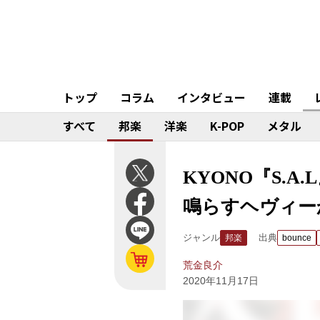
トップ
コラム
インタビュー
連載
すべて
邦楽
洋楽
K-POP
メタル
KYONO『S.A.
鳴らすヘヴィー
ジャンル
出典
邦楽
bounce
荒金良介
2020年11月17日