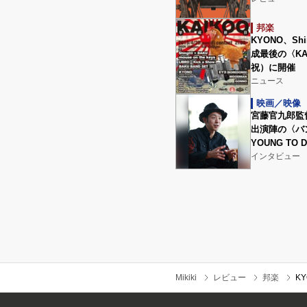
邦楽
KYONO、Shi
成最後の〈KAI
祝）に開催
ニュース
映画／映像
宮藤官九郎監
出演陣の〈バ
YOUNG TO
インタビュー
Mikiki
レビュー
邦楽
K