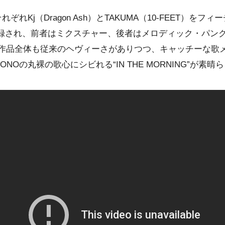
れKj（Dragon Ash）とTAKUMA（10-FEET）をフィ
OW”が収録され、前者はミクスチャー、後者はメロディック・パ
作品全体も従来のヘヴィーさがありつつ、キャッチーな歌
NOの丸裸の歌心にシビれる“IN THE MORNING”が素晴