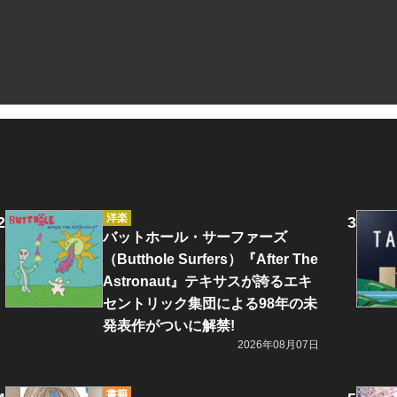
洋楽
バットホール・サーファーズ
（Butthole Surfers）『After The
Astronaut』テキサスが誇るエキ
セントリック集団による98年の未
発表作がついに解禁!
2026年08月07日
書籍