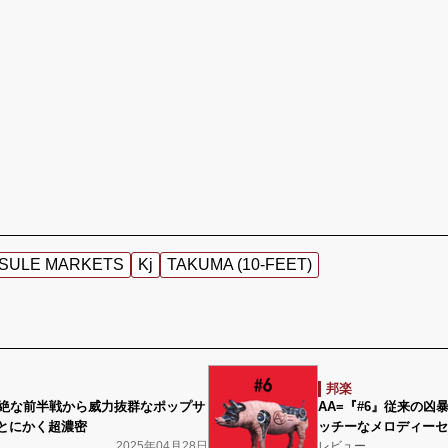
PSULE MARKETS
Kj
TAKUMA (10-FEET)
邦楽
』壮絶な前半戦から威力抜群なポップサ
AA=『#6』従来の
とにかく超濃密
ッチーなメロディーセ
2025年04月28日
レビュー