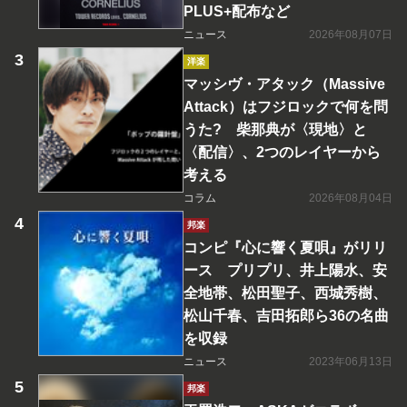
PLUS+配布など
ニュース
2026年08月07日
洋楽
マッシヴ・アタック（Massive
Attack）はフジロックで何を問
うた? 柴那典が〈現地〉と
〈配信〉、2つのレイヤーから
考える
コラム
2026年08月04日
邦楽
コンピ『心に響く夏唄』がリリ
ース プリプリ、井上陽水、安
全地帯、松田聖子、西城秀樹、
松山千春、吉田拓郎ら36の名曲
を収録
ニュース
2023年06月13日
邦楽