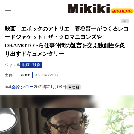
映画「エポックのアトリエ 菅谷晋一がつくるレコ
ードジャケット」ザ・クロマニヨンズや
OKAMOTO'Sら仕事仲間の証言を交え独創性を炙
り出すドキュメンタリー
ジャンル
映画／映像
出典
intoxicate
2020 December
桑原シロー
2021年01月08日
text
# 映画