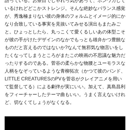
語っている。お茶目でしゃれっ気があって、ホンワカして
いるけれどどこかストレンジ。そんな絶妙なバランス感覚
が、秀逸極まりない彼の身体のフォルムとイメージ的にか
なり合致している事実を見抜いてみせる演出もまたみご
と。ひょっとしたら、丸っこくて愛くるしいあの体型こそ
が彼の手がけたデザインのなかでもっとも雄弁かつ豊饒な
ものだと言えるのではないか?なんて無邪気な物言いをし
たくなってしまうところがまたこの映画の不思議な魅力だ
ったりするのである。菅谷の柔らかな物腰とユーモラスな
人柄をなぞっているような青柳拓次（かつて彼のバンド、
LITTLE CREATURESのPVを菅谷がクレイアニメを用い
て監督してる）による劇伴が実にいい。加えて、真島昌利
をフィーチャーしたテーマ曲もいい。うまく言えないけれ
ど、切なくてしょうがなくなる。