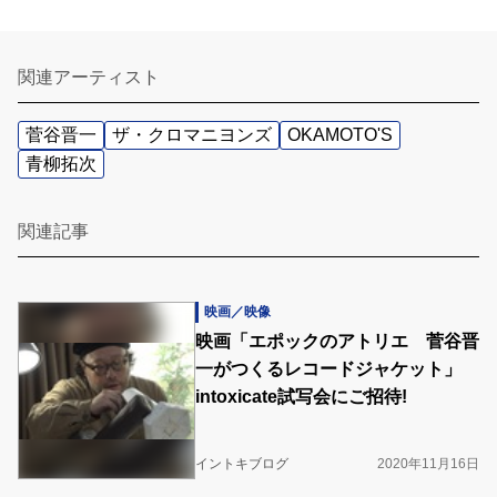
関連アーティスト
菅谷晋一
ザ・クロマニヨンズ
OKAMOTO'S
青柳拓次
関連記事
映画／映像
映画「エポックのアトリエ 菅谷晋
一がつくるレコードジャケット」
intoxicate試写会にご招待!
イントキブログ
2020年11月16日