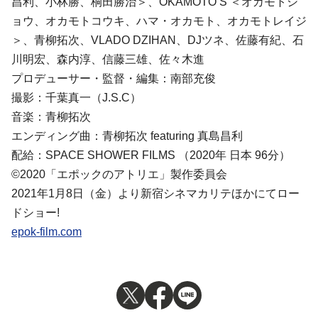
昌利、小林勝、桐田勝治＞、OKAMOTO’S ＜オカモトシ
ョウ、オカモトコウキ、ハマ・オカモト、オカモトレイジ
＞、青柳拓次、VLADO DZIHAN、DJツネ、佐藤有紀、石
川明宏、森内淳、信藤三雄、佐々木進
プロデューサー・監督・編集：南部充俊
撮影：千葉真一（J.S.C）
音楽：青柳拓次
エンディング曲：青柳拓次 featuring 真島昌利
配給：SPACE SHOWER FILMS （2020年 日本 96分）
©2020「エポックのアトリエ」製作委員会
2021年1月8日（金）より新宿シネマカリテほかにてロー
ドショー!
epok-film.com