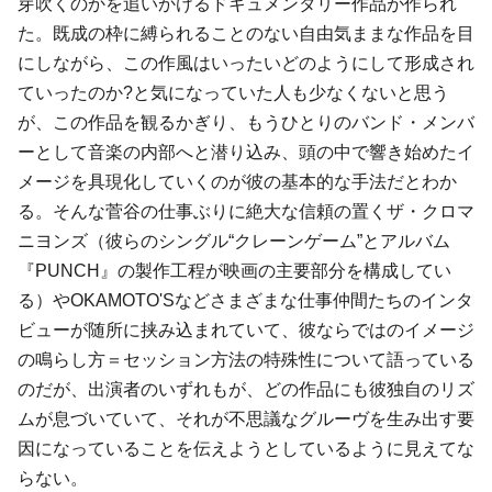
芽吹くのかを追いかけるドキュメンタリー作品が作られ
た。既成の枠に縛られることのない自由気ままな作品を目
にしながら、この作風はいったいどのようにして形成され
ていったのか?と気になっていた人も少なくないと思う
が、この作品を観るかぎり、もうひとりのバンド・メンバ
ーとして音楽の内部へと潜り込み、頭の中で響き始めたイ
メージを具現化していくのが彼の基本的な手法だとわか
る。そんな菅谷の仕事ぶりに絶大な信頼の置くザ・クロマ
ニヨンズ（彼らのシングル“クレーンゲーム”とアルバム
『PUNCH』の製作工程が映画の主要部分を構成してい
る）やOKAMOTO'Sなどさまざまな仕事仲間たちのインタ
ビューが随所に挟み込まれていて、彼ならではのイメージ
の鳴らし方＝セッション方法の特殊性について語っている
のだが、出演者のいずれもが、どの作品にも彼独自のリズ
ムが息づいていて、それが不思議なグルーヴを生み出す要
因になっていることを伝えようとしているように見えてな
らない。