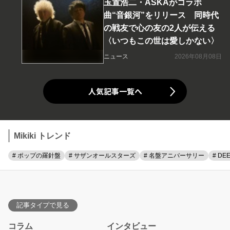
玉置浩二・ASKAがコラボ
曲“音銀河”をリリース 同時代
の戦友で心の友の2人が伝える
〈いつもこの世は愛しかない〉
ニュース
2026年08月08日
人気記事一覧へ
Mikiki トレンド
# ポップの羅針盤
# サザンオールスターズ
# 名盤アニバーサリー
# DE
記事タイプで見る
コラム
インタビュー