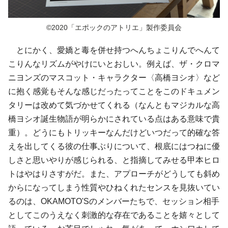
©2020「エポックのアトリエ」製作委員会
とにかく、愛嬌と毒を併せ持つへんちょこりんでへんて
こりんなリズムがやけにいとおしい。例えば、ザ・クロマ
ニヨンズのマスコット・キャラクター〈高橋ヨシオ〉など
に抱く感覚もそんな感じだったってことをこのドキュメン
タリーは改めて気づかせてくれる（なんともマジカルな高
橋ヨシオ誕生物語が明らかにされている点はある意味で貴
重）。どうにもトリッキーなんだけどいつだって的確な答
えを出してくる彼の仕事ぶりについて、根底にはつねに優
しさと思いやりが感じられる、と指摘してみせる甲本ヒロ
トはやはりさすがだ。また、アプローチがどうしても斜め
からになってしまう性質やひねくれたセンスを見抜いてい
るのは、OKAMOTO'Sのメンバーたちで、セッション相手
としてこのうえなく刺激的な存在であることを嬉々として