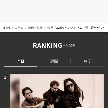
Mikiki
コラム
映画／映像
映画「エポックのアトリエ 菅谷晋一がつくる
RANKING
人気記事
昨日
週間
月間