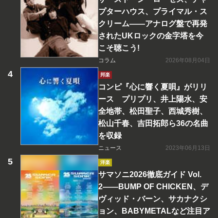
プターハウス、プライマル・ス
クリーム――アナログ盤で再発
されたUKロックの金字塔を今
こそ聴こう!
コラム
2026年08月04日
邦楽
コンピ『心に響く夏唄』がリリ
ース プリプリ、井上陽水、安
全地帯、松田聖子、西城秀樹、
松山千春、吉田拓郎ら36の名曲
を収録
ニュース
2023年06月13日
洋楽
サマソニ2026徹底ガイド Vol.
2――BUMP OF CHICKEN、デ
ヴィッド・バーン、サカナクシ
ョン、BABYMETALなど注目ア