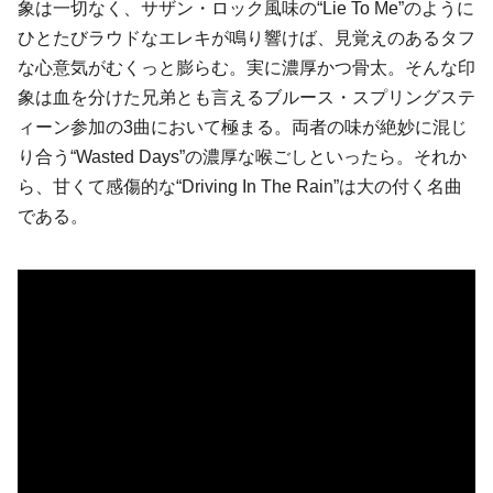
象は一切なく、サザン・ロック風味の“Lie To Me”のように
ひとたびラウドなエレキが鳴り響けば、見覚えのあるタフ
な心意気がむくっと膨らむ。実に濃厚かつ骨太。そんな印
象は血を分けた兄弟とも言えるブルース・スプリングステ
ィーン参加の3曲において極まる。両者の味が絶妙に混じ
り合う“Wasted Days”の濃厚な喉ごしといったら。それか
ら、甘くて感傷的な“Driving In The Rain”は大の付く名曲
である。