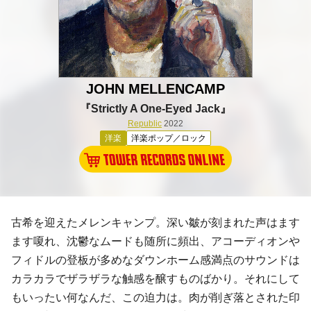
JOHN MELLENCAMP
『Strictly A One-Eyed Jack』
Republic
2022
洋楽
洋楽ポップ／ロック
古希を迎えたメレンキャンプ。深い皺が刻まれた声はます
ます嗄れ、沈鬱なムードも随所に頻出、アコーディオンや
フィドルの登板が多めなダウンホーム感満点のサウンドは
カラカラでザラザラな触感を醸すものばかり。それにして
もいったい何なんだ、この迫力は。肉が削ぎ落とされた印