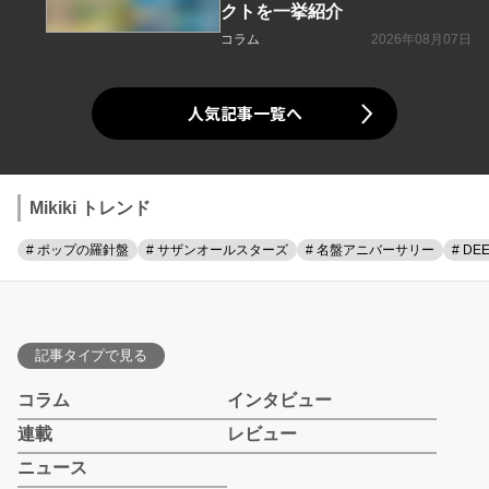
クトを一挙紹介
コラム
2026年08月07日
人気記事一覧へ
Mikiki トレンド
# ポップの羅針盤
# サザンオールスターズ
# 名盤アニバーサリー
# DE
記事タイプで見る
コラム
インタビュー
連載
レビュー
ニュース