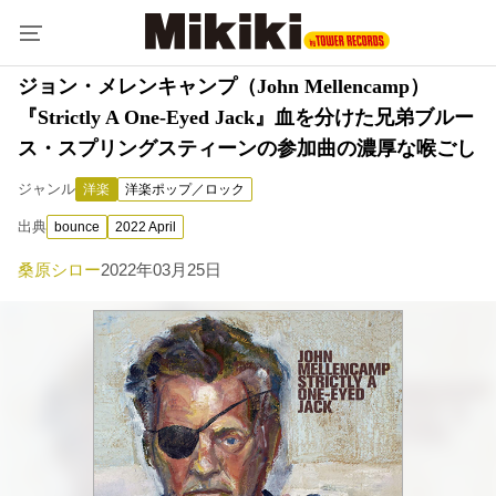
ジョン・メレンキャンプ（John Mellencamp）
『Strictly A One-Eyed Jack』血を分けた兄弟ブルー
ス・スプリングスティーンの参加曲の濃厚な喉ごし
ジャンル
洋楽
洋楽ポップ／ロック
出典
bounce
2022 April
桑原シロー
2022年03月25日