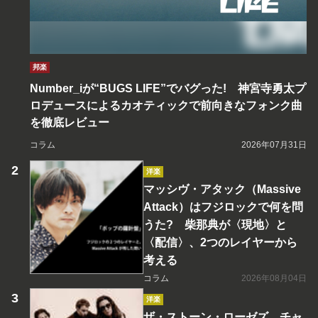
邦楽
Number_iが“BUGS LIFE”でバグった! 神宮寺勇太プ
ロデュースによるカオティックで前向きなフォンク曲
を徹底レビュー
コラム
2026年07月31日
洋楽
マッシヴ・アタック（Massive
Attack）はフジロックで何を問
うた? 柴那典が〈現地〉と
〈配信〉、2つのレイヤーから
考える
コラム
2026年08月04日
洋楽
ザ・ストーン・ローゼズ、チャ