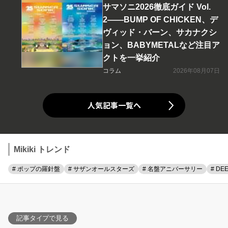
サマソニ2026徹底ガイド Vol.
2――BUMP OF CHICKEN、デ
ヴィッド・バーン、サカナクシ
ョン、BABYMETALなど注目ア
クトを一挙紹介
コラム
2026年08月07日
人気記事一覧へ
Mikiki トレンド
# ポップの羅針盤
# サザンオールスターズ
# 名盤アニバーサリー
# DE
記事タイプで見る