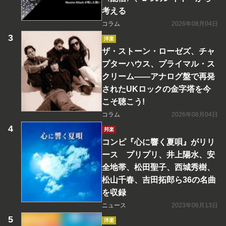
考える
コラム
2026年08月04日
洋楽
ザ・ストーン・ローゼズ、チャ
プターハウス、プライマル・ス
クリーム――アナログ盤で再発
されたUKロックの金字塔を今
こそ聴こう!
コラム
2026年08月04日
邦楽
コンピ『心に響く夏唄』がリリ
ース プリプリ、井上陽水、安
全地帯、松田聖子、西城秀樹、
松山千春、吉田拓郎ら36の名曲
を収録
ニュース
2023年06月13日
洋楽