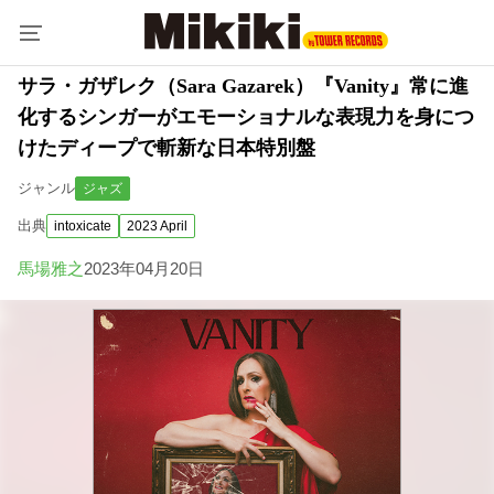
サラ・ガザレク（Sara Gazarek）『Vanity』常に進
化するシンガーがエモーショナルな表現力を身につ
けたディープで斬新な日本特別盤
ジャンル
ジャズ
出典
intoxicate
2023 April
馬場雅之
2023年04月20日