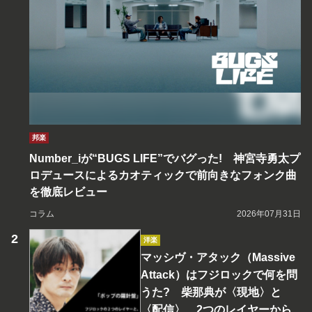
邦楽
Number_iが“BUGS LIFE”でバグった! 神宮寺勇太プ
ロデュースによるカオティックで前向きなフォンク曲
を徹底レビュー
コラム
2026年07月31日
洋楽
マッシヴ・アタック（Massive
Attack）はフジロックで何を問
うた? 柴那典が〈現地〉と
〈配信〉、2つのレイヤーから