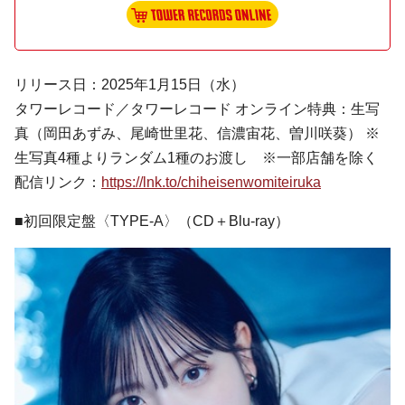
リリース日：2025年1月15日（水）
タワーレコード／タワーレコード オンライン特典：生写
真（岡田あずみ、尾崎世里花、信濃宙花、曽川咲葵） ※
生写真4種よりランダム1種のお渡し ※一部店舗を除く
配信リンク：
https://lnk.to/chiheisenwomiteiruka
■初回限定盤〈TYPE-A〉（CD＋Blu-ray）