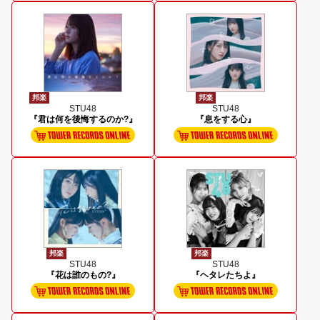
邦楽
邦楽
STU48
STU48
『君は何を後悔するのか?』
『息をする心』
邦楽
邦楽
STU48
STU48
『花は誰のもの?』
『ヘタレたちよ』