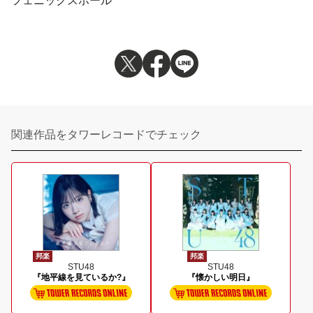
フェニックスホール
関連作品をタワーレコードでチェック
邦楽
邦楽
STU48
STU48
『地平線を見ているか?』
『懐かしい明日』