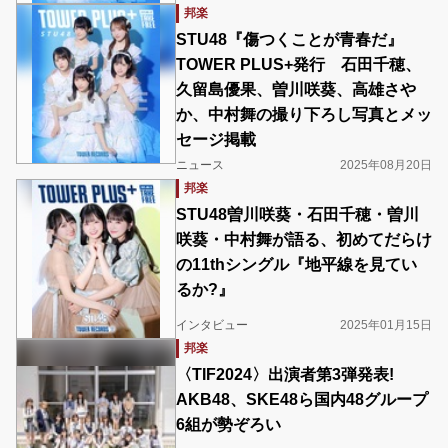
邦楽
STU48『傷つくことが青春だ』
TOWER PLUS+発行 石田千穂、
久留島優果、曽川咲葵、高雄さや
か、中村舞の撮り下ろし写真とメッ
セージ掲載
ニュース
2025年08月20日
邦楽
STU48曽川咲葵・石田千穂・曽川
咲葵・中村舞が語る、初めてだらけ
の11thシングル『地平線を見てい
るか?』
インタビュー
2025年01月15日
邦楽
〈TIF2024〉出演者第3弾発表!
AKB48、SKE48ら国内48グループ
6組が勢ぞろい