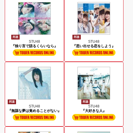
邦楽
邦楽
STU48
STU48
『独り言で語るくらいなら』
『思い出せる恋をしよう』
邦楽
邦楽
STU48
STU48
『無謀な夢は覚めることがない』
『大好きな人』