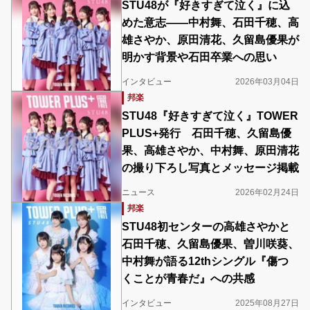
STU48が『好きすぎて泣く』に込
めた意志――中村舞、石田千穂、高
雄さやか、原田清花、久留島優果が
明かす背景や石田卒業への思い
インタビュー
2026年03月04日
邦楽
STU48『好きすぎて泣く』TOWER
PLUS+発行 石田千穂、久留島優
果、高雄さやか、中村舞、原田清花
の撮り下ろし写真とメッセージ掲載
ニュース
2026年02月24日
邦楽
STU48初センターの高雄さやかと
石田千穂、久留島優果、曽川咲葵、
中村舞が語る12thシングル『傷つ
くことが青春だ』への共感
インタビュー
2025年08月27日