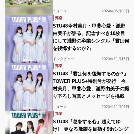
ニュース
2024年05月08日
邦楽
STU48今村美月・甲斐心愛・瀧野
由美子が語る、記念すべき10枚目
にして瀧野の卒業シングル『君は何
を後悔するのか?』
インタビュー
2023年11月15日
邦楽
STU48『君は何を後悔するのか?』
TOWER PLUS+特別号が発行 今
村美月、甲斐心愛、瀧野由美子の撮
り下ろし写真とメッセージを掲載
ニュース
2023年11月07日
邦楽
STU48『息をする心』超えてゆ
け! 更なる飛躍を目指す9thシング