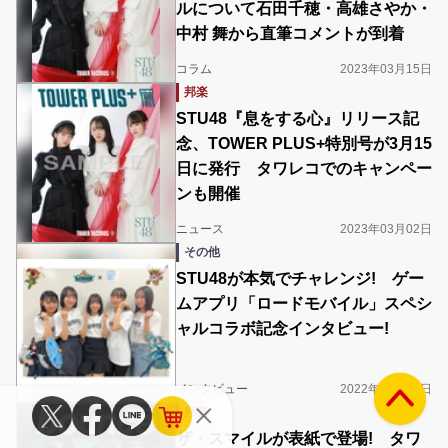
ルについて石田千穂・高雄さやか・
中村 舞から直筆コメントが到着
コラム
2023年03月15日
邦楽
STU48『息をする心』リリース記
念、TOWER PLUS+特別号が3月15
日に発行 タワレコでのキャンペー
ンも開催
ニュース
2023年03月02日
その他
STU48が本気でチャレンジ! ゲー
ムアプリ「ロードモバイル」スペシ
ャルコラボ記念インタビュー!
インタビュー
2022年05月27日
邦楽
ザ・スマイルが表紙で登場! タワ