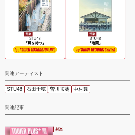
邦楽
邦楽
STU48
STU48
『風を待つ』
『暗闇』
関連アーティスト
STU48
石田千穂
曽川咲葵
中村舞
関連記事
邦楽