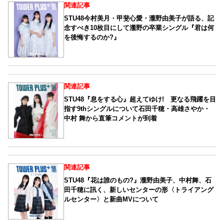
関連記事
STU48今村美月・甲斐心愛・瀧野由美子が語る、記
念すべき10枚目にして瀧野の卒業シングル『君は何
を後悔するのか?』
関連記事
STU48『息をする心』超えてゆけ! 更なる飛躍を目
指す9thシングルについて石田千穂・高雄さやか・
中村 舞から直筆コメントが到着
関連記事
STU48『花は誰のもの?』瀧野由美子、中村舞、石
田千穂に訊く、新しいセンターの形〈トライアング
ルセンター〉と新曲MVについて