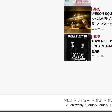
邦楽
UNISON S
ルバムがサブ
り“ノンフィ
ニュース
邦楽
TOWER PLU
SQUARE G
登場!
ニュース
Mikiki
レビュー
邦楽
邦
TenTwenty『Border=B