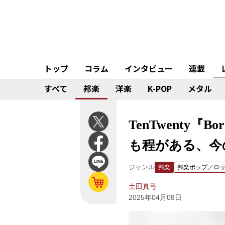
トップ
コラム
インタビュー
連載
すべて
邦楽
洋楽
K-POP
メタル
TenTwenty『
も程がある、今
ジャンル
邦楽
邦楽ポップ／ロ
土田真弓
2025年04月08日