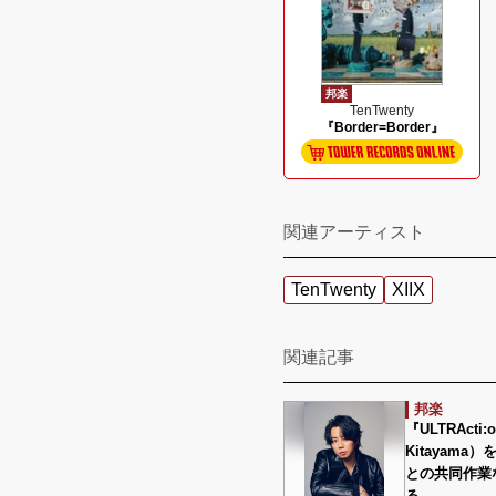
邦楽
TenTwenty
『Border=Border』
関連アーティスト
TenTwenty
XIIX
関連記事
邦楽
『ULTRActi
Kitayam
との共同作業
る