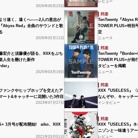
レビュー
2026年06月23日
邦楽
tyはより速く、遠くへ――2人の意志が
TenTwenty『Abys
Abyss Red』全曲のサウンドと歌
TOWER PLUS+
る
定
2026年02月11日
ニュース
邦楽
y斎藤宏介と須藤優が語る、XIIXをぶち
TenTwenty『Borde
楽人生を懸けた新作
TOWER PLUS+
rder』
タビューを掲載
2025年03月19日
ニュース
邦楽
IX』ファンクやヒップホップを交えたア
XIIX『USELES
マート&キャッチーに花開いた3作目
なんぞや、キャッチー
2023年07月27日
インタビュー
邦楽
S+ 3月号が配布開始! aiko、XIIX
XIIX『USELES
ニゾンと一味違うアー
2021年03月01日
レビュー