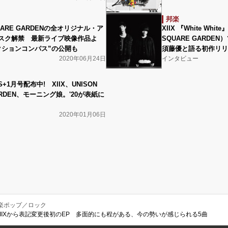
邦楽
QUARE GARDENの全オリジナル・ア
XIIX 『White Whi
スク解禁 最新ライブ映像作品よ
SQUARE GARD
クションコンパス”の公開も
須藤優と語る初作リリ
2020年06月24日
インタビュー
S+1月号配布中! XIIX、UNISON
ARDEN、モーニング娘。'20が表紙に
2020年01月06日
楽ポップ／ロック
order』XIIXから表記変更後初のEP 多面的にも程がある、今の勢いが感じられる5曲