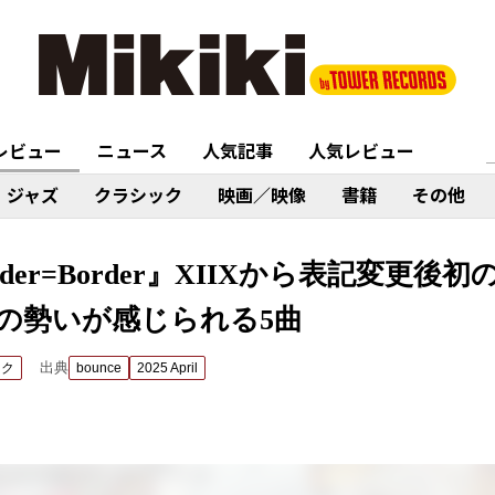
レビュー
ニュース
人気記事
人気レビュー
ジャズ
クラシック
映画／映像
書籍
その他
Border=Border』XIIXから表記変更
の勢いが感じられる5曲
出典
ック
bounce
2025 April