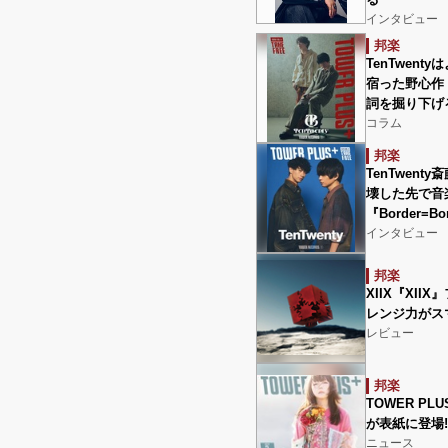
インタビュー
邦楽
TenTwen
宿った野心作『
詞を掘り下げ
コラム
邦楽
TenTwent
壊した先で音
『Border=Bo
インタビュー
邦楽
XIIX『XI
レンジ力がス
レビュー
邦楽
TOWER PLU
が表紙に登場!
ニュース