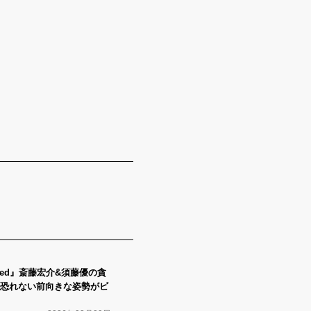
ss Red』斎藤宏介&須藤優の貪
恐れない前向きな姿勢がビ