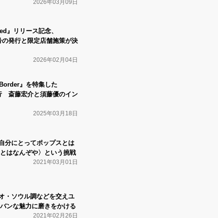
2026年03月09日
s Red』リリース記念、
特別号の発行と限定店舗施策が決
2026年02月04日
r=Border』を特集した
が発行 斎藤宏介と須藤優のイン
2025年03月18日
S』〈自分にとってポップスとは
とはなんぞや〉という挑戦
2021年03月01日
S』ネオ・ソウル調などを交えユ
バンな魅力に磨きをかける
2021年02月26日