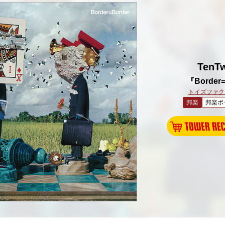
TenT
『Border
トイズファク
邦楽
邦楽ポ