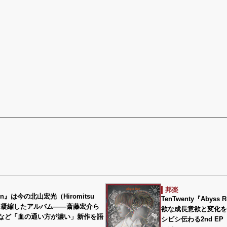
邦楽
:on』は今の北山宏光（Hiromitsu
TenTwenty『Aby
a）を凝縮したアルバム――斎藤宏介ら
欲な成長意欲と変化を
など「血の通い方が濃い」新作を語
シビシ伝わる2nd EP