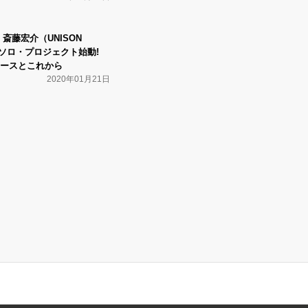
te』 斎藤宏介（UNISON
EN）ソロ・プロジェクト始動!
ースとこれから
2020年01月21日