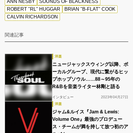
ANN NESBY
SOUNDS OF BLACKNESS
ROBERT "RL" HUGGAR
BRIAN "B-FLAT" COOK
CALVIN RICHARDSON
関連記事
洋楽
ニュージャックスウィング以降、ボ
ーカルグループ、現代に繋がるヒッ
プホップソウル……88～95年の
R&Bを音楽ライター林剛と語る
インタビュー
2023年04月27日
洋楽
ジャム&ルイス『Jam & Lewis:
Volume One』最強のプロデュー
ス・チームが満を持して放つ初のア