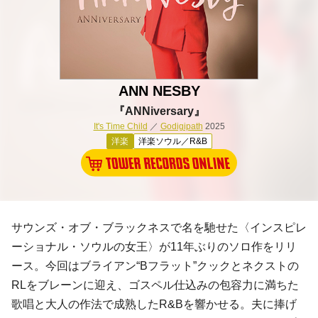
ANN NESBY
『ANNiversary』
It's Time Child
／
Godigipath
2025
洋楽
洋楽ソウル／R&B
サウンズ・オブ・ブラックネスで名を馳せた〈インスピレ
ーショナル・ソウルの女王〉が11年ぶりのソロ作をリリ
ース。今回はブライアン“Bフラット”クックとネクストの
RLをブレーンに迎え、ゴスペル仕込みの包容力に満ちた
歌唱と大人の作法で成熟したR&Bを響かせる。夫に捧げ