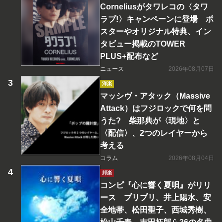
Corneliusがタワレコの〈タワ
ラブ!〉キャンペーンに登場 ポ
スターやオリジナル特典、イン
タビュー掲載のTOWER
PLUS+配布など
ニュース
2026年08月07日
洋楽
マッシヴ・アタック（Massive
Attack）はフジロックで何を問
うた? 柴那典が〈現地〉と
〈配信〉、2つのレイヤーから
考える
コラム
2026年08月04日
邦楽
コンピ『心に響く夏唄』がリリ
ース プリプリ、井上陽水、安
全地帯、松田聖子、西城秀樹、