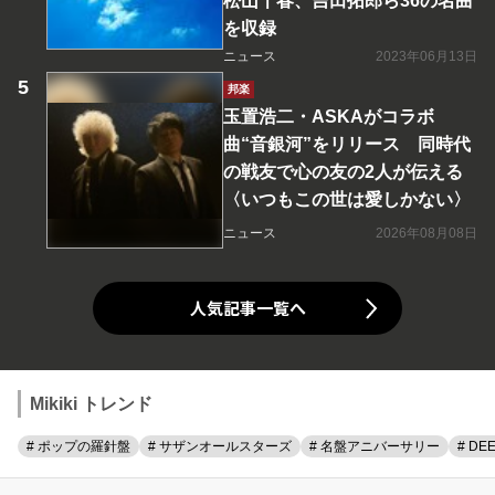
松山千春、吉田拓郎ら36の名曲
を収録
ニュース
2023年06月13日
邦楽
玉置浩二・ASKAがコラボ
曲“音銀河”をリリース 同時代
の戦友で心の友の2人が伝える
〈いつもこの世は愛しかない〉
ニュース
2026年08月08日
人気記事一覧へ
Mikiki トレンド
# ポップの羅針盤
# サザンオールスターズ
# 名盤アニバーサリー
# DE