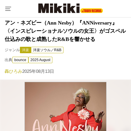
アン・ネズビー（Ann Nesby）『ANNiversary』
〈インスピレーショナルソウルの女王〉がゴスペル
仕込みの歌と成熟したR&Bを響かせる
ジャンル
洋楽
洋楽ソウル／R&B
出典
bounce
2025 August
轟ひろみ
2025年08月13日