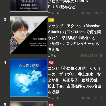
タビュー掲載のTOWER
PLUS+配布など
ニュース
2026年08月07日
洋楽
マッシヴ・アタック（Massive
Attack）はフジロックで何を問
うた? 柴那典が〈現地〉と
〈配信〉、2つのレイヤーから
考える
コラム
2026年08月04日
邦楽
コンピ『心に響く夏唄』がリリ
ース プリプリ、井上陽水、安
全地帯、松田聖子、西城秀樹、
松山千春、吉田拓郎ら36の名曲
を収録
ニュース
2023年06月13日
邦楽