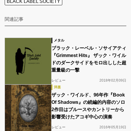
BLACK LABEL SOCIETY
関連記事
メタル
ブラック・レーベル・ソサイアティ
『Grimmest Hits』 ザック・ワイル
ドのダークサイドをモロ出しした超
重量級の一撃
レビュー
2018年02月09日
洋楽
ザック・ワイルド、96年作『Book
Of Shadows』の続編的内容のソロ
2作目はブルースやカントリーから
影響受けたアコギ中心の演奏
レビュー
2016年05月19日