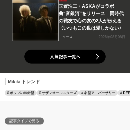
玉置浩二・ASKAがコラボ
曲“音銀河”をリリース 同時代
の戦友で心の友の2人が伝える
〈いつもこの世は愛しかない〉
ニュース
2026年08月08日
人気記事一覧へ
Mikiki トレンド
# ポップの羅針盤
# サザンオールスターズ
# 名盤アニバーサリー
# DE
記事タイプで見る