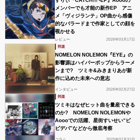
すりぃ『CATCH!!! -EP』Aoooの
メンバーでも才能の新作EP アニ
メ「ヴィジランテ」OP曲から感傷
的なバラードまで作家としての顔を
覗かせる
レビュー
2026年03月17日
邦楽
NOMELON NOLEMON『EYE』の
影響源はハイパーポップからラーメ
ンまで? ツミキ&みきまりあが新
作に込めた未来への意志
インタビュー
2026年02月27日
邦楽
ツミキはなぜヒット曲を量産できる
のか? NOMELON NOLEMONや
Aoooでの活躍、星街すいせい“ビ
ビデバ”などから徹底考察
コラム
2025年07月31日