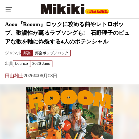
Aooo『Rooom』ロックに攻める曲やレトロポッ
プ、歌謡性が薫るラブソングも! 石野理子のピュ
アな歌を軸に炸裂する4人のポテンシャル
ジャンル
邦楽
邦楽ポップ／ロック
出典
bounce
2026 June
田山雄士
2026年06月03日