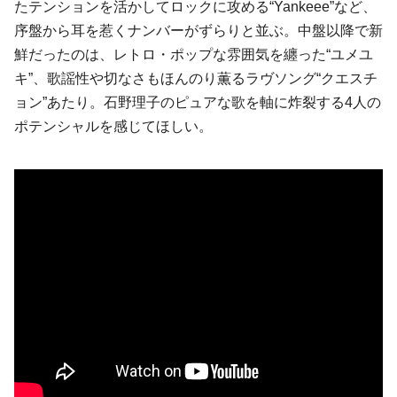
たテンションを活かしてロックに攻める“Yankeee”など、
序盤から耳を惹くナンバーがずらりと並ぶ。中盤以降で新
鮮だったのは、レトロ・ポップな雰囲気を纏った“ユメユ
キ”、歌謡性や切なさもほんのり薫るラヴソング“クエスチ
ョン”あたり。石野理子のピュアな歌を軸に炸裂する4人の
ポテンシャルを感じてほしい。