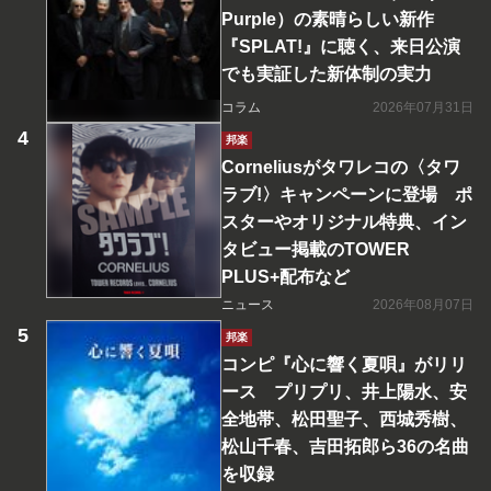
Purple）の素晴らしい新作
『SPLAT!』に聴く、来日公演
でも実証した新体制の実力
コラム
2026年07月31日
邦楽
Corneliusがタワレコの〈タワ
ラブ!〉キャンペーンに登場 ポ
スターやオリジナル特典、イン
タビュー掲載のTOWER
PLUS+配布など
ニュース
2026年08月07日
邦楽
コンピ『心に響く夏唄』がリリ
ース プリプリ、井上陽水、安
全地帯、松田聖子、西城秀樹、
松山千春、吉田拓郎ら36の名曲
を収録