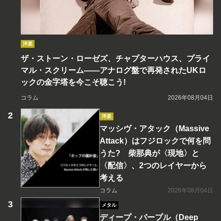
洋楽
ザ・ストーン・ローゼズ、チャプターハウス、プライ
マル・スクリーム――アナログ盤で再発されたUKロ
ックの金字塔を今こそ聴こう!
コラム
2026年08月04日
洋楽
マッシヴ・アタック（Massive
Attack）はフジロックで何を問
うた? 柴那典が〈現地〉と
〈配信〉、2つのレイヤーから
考える
コラム
2026年08月04日
メタル
ディープ・パープル（Deep