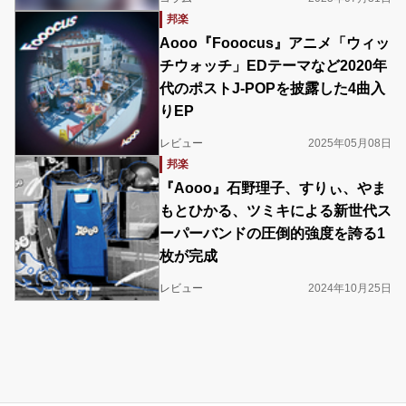
邦楽
Aooo『Fooocus』アニメ「ウィッ
チウォッチ」EDテーマなど2020年
代のポストJ-POPを披露した4曲入
りEP
レビュー
2025年05月08日
邦楽
『Aooo』石野理子、すりぃ、やま
もとひかる、ツミキによる新世代ス
ーパーバンドの圧倒的強度を誇る1
枚が完成
レビュー
2024年10月25日