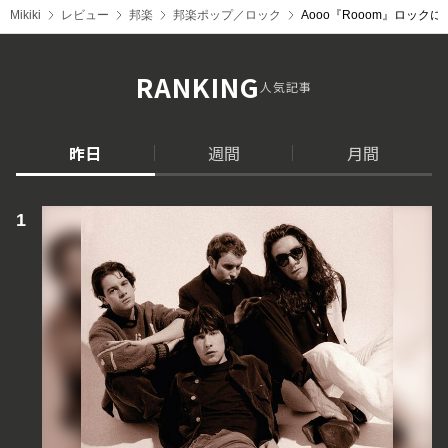
Mikiki
レビュー
邦楽
邦楽ポップ／ロック
Aooo『Rooom』ロッ
RANKING
人気記事
昨日
週間
月間