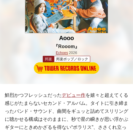
Aooo
『Rooom』
Echoes
2026
邦楽
邦楽ポップ／ロック
鮮烈かつフレッシュだった
デビュー作
を嬉々と超えてくる
感じがたまらないセカンド・アルバム。タイトに引き締ま
ったバンド・サウンド、曲間をギュッと詰めてスリリング
に聴かせる構成はそのままに、秒で星の瞬きが思い浮かぶ
ギターにときめかざるを得ない“ポラリス”、ささくれ立っ