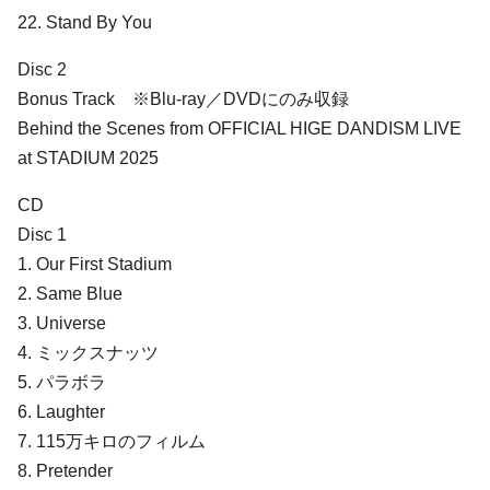
22. Stand By You
Disc 2
Bonus Track ※Blu-ray／DVDにのみ収録
Behind the Scenes from OFFICIAL HIGE DANDISM LIVE
at STADIUM 2025
CD
Disc 1
1. Our First Stadium
2. Same Blue
3. Universe
4. ミックスナッツ
5. パラボラ
6. Laughter
7. 115万キロのフィルム
8. Pretender