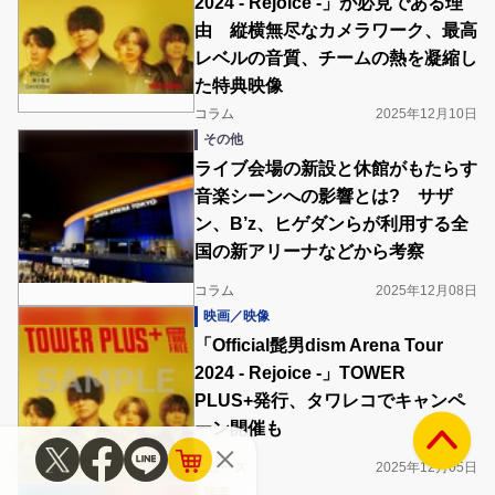
2024 - Rejoice -」が必見である理
由 縦横無尽なカメラワーク、最高
レベルの音質、チームの熱を凝縮し
た特典映像
コラム
2025年12月10日
その他
ライブ会場の新設と休館がもたらす
音楽シーンへの影響とは? サザ
ン、B’z、ヒゲダンらが利用する全
国の新アリーナなどから考察
コラム
2025年12月08日
映画／映像
「Official髭男dism Arena Tour
2024 - Rejoice -」TOWER
PLUS+発行、タワレコでキャンペ
ーン開催も
ニュース
2025年12月05日
洋楽