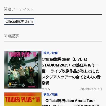
関連アーティスト
Official髭男dism
関連記事
映画／映像
Official髭男dism〈LIVE at
STADIUM 2025〉の熱狂をもう一
度! ライブ映像作品が映し出した
スタジアムツアーの全てと4人の音
楽愛
コラム
2026年07月15日
映画／映像
「Official髭男dism Arena Tour