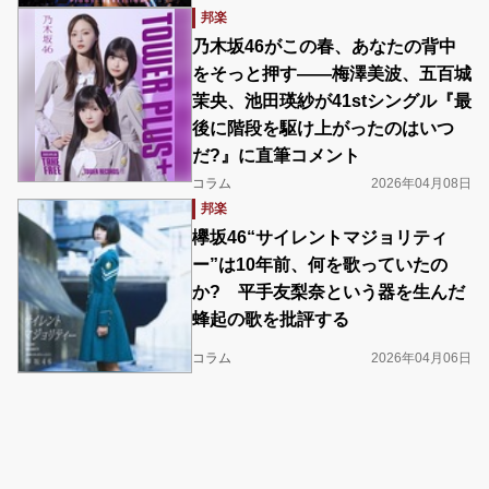
邦楽
乃木坂46がこの春、あなたの背中
をそっと押す――梅澤美波、五百城
茉央、池田瑛紗が41stシングル『最
後に階段を駆け上がったのはいつ
だ?』に直筆コメント
コラム
2026年04月08日
邦楽
欅坂46“サイレントマジョリティ
ー”は10年前、何を歌っていたの
か? 平手友梨奈という器を生んだ
蜂起の歌を批評する
コラム
2026年04月06日