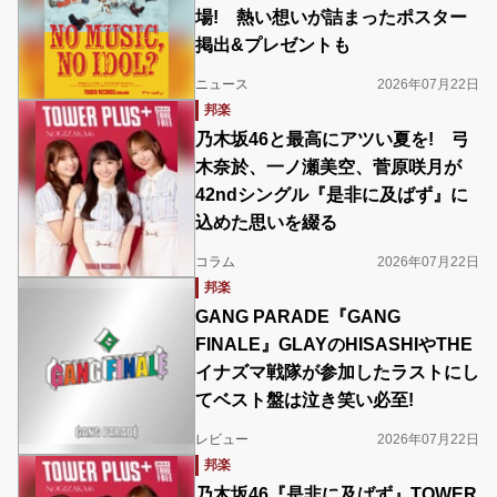
場! 熱い想いが詰まったポスター
掲出&プレゼントも
ニュース
2026年07月22日
邦楽
乃木坂46と最高にアツい夏を! 弓
木奈於、一ノ瀬美空、菅原咲月が
42ndシングル『是非に及ばず』に
込めた思いを綴る
コラム
2026年07月22日
邦楽
GANG PARADE『GANG
FINALE』GLAYのHISASHIやTHE
イナズマ戦隊が参加したラストにし
てベスト盤は泣き笑い必至!
レビュー
2026年07月22日
邦楽
乃木坂46『是非に及ばず』TOWER