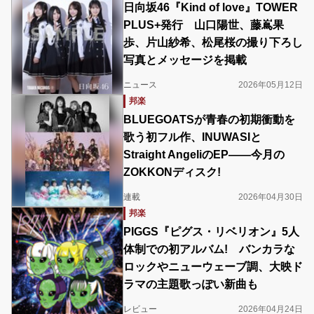
日向坂46『Kind of love』TOWER
PLUS+発行 山口陽世、藤嶌果
歩、片山紗希、松尾桜の撮り下ろし
写真とメッセージを掲載
ニュース
2026年05月12日
邦楽
BLUEGOATSが青春の初期衝動を
歌う初フル作、INUWASIと
Straight AngeliのEP――今月の
ZOKKONディスク!
連載
2026年04月30日
邦楽
PIGGS『ピグス・リベリオン』5人
体制での初アルバム! バンカラな
ロックやニューウェーブ調、大映ド
ラマの主題歌っぽい新曲も
レビュー
2026年04月24日