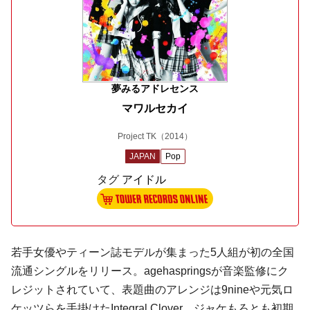
夢みるアドレセンス
マワルセカイ
Project TK
（2014）
JAPAN
Pop
タグ
アイドル
若手女優やティーン誌モデルが集まった5人組が初の全国
流通シングルをリリース。
agehasprings
が音楽監修にク
レジットされていて、表題曲のアレンジは
9nine
や
元気ロ
ケッツ
らを手掛けた
Integral Clover
。ジャケもろとも初期