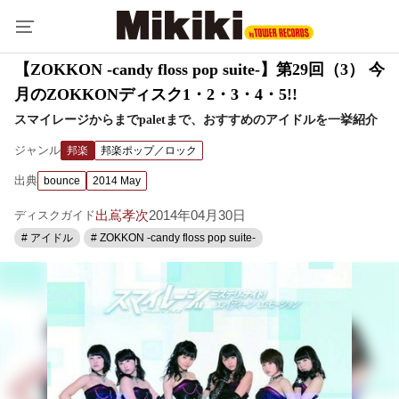
【ZOKKON -candy floss pop suite-】第29回（3） 今
月のZOKKONディスク1・2・3・4・5!!
スマイレージからまでpaletまで、おすすめのアイドルを一挙紹介
ジャンル
邦楽
邦楽ポップ／ロック
出典
bounce
2014 May
出嶌孝次
2014年04月30日
ディスクガイド
# アイドル
# ZOKKON -candy floss pop suite-