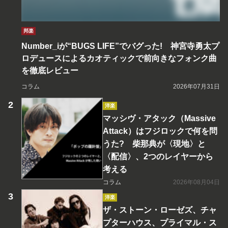
邦楽
Number_iが“BUGS LIFE”でバグった! 神宮寺勇太プ
ロデュースによるカオティックで前向きなフォンク曲
を徹底レビュー
コラム
2026年07月31日
洋楽
マッシヴ・アタック（Massive
Attack）はフジロックで何を問
うた? 柴那典が〈現地〉と
〈配信〉、2つのレイヤーから
考える
コラム
2026年08月04日
洋楽
ザ・ストーン・ローゼズ、チャ
プターハウス、プライマル・ス