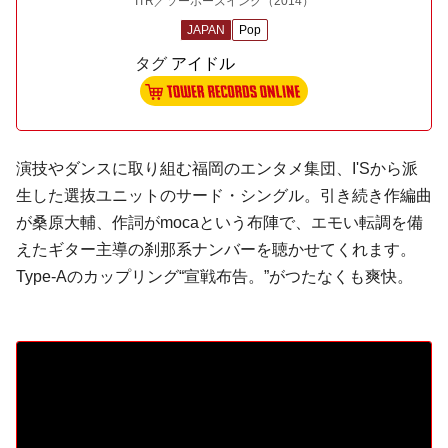
ITR／ソーホーズインク
（2014）
JAPAN
Pop
タグ
アイドル
演技やダンスに取り組む福岡のエンタメ集団、
I'S
から派
生した選抜ユニットのサード・シングル。引き続き作編曲
が
桑原大輔
、作詞が
moca
という布陣で、エモい転調を備
えたギター主導の刹那系ナンバーを聴かせてくれます。
Type-Aのカップリング“宣戦布告。”がつたなくも爽快。