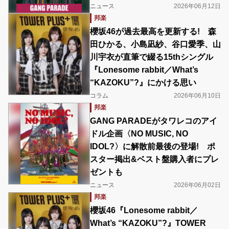
ニュース
2026年06月12日
邦楽
櫻坂46が過去最高を更新する! 森
田ひかる、小島凪紗、谷口愛季、山
川宇衣が直筆で綴る15thシングル
『Lonesome rabbit／What’s
“KAZOKU”?』にかける思い
コラム
2026年06月10日
邦楽
GANG PARADEがタワレコのアイ
ドル企画〈NO MUSIC, NO
IDOL?〉に解散前最後の登場! ポ
スター掲出&ベスト盤購入者にプレ
ゼントも
ニュース
2026年06月02日
邦楽
櫻坂46『Lonesome rabbit／
What’s “KAZOKU”?』TOWER