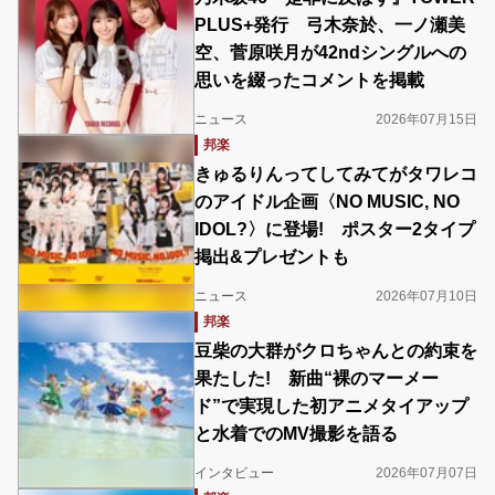
PLUS+発行 弓木奈於、一ノ瀬美
空、菅原咲月が42ndシングルへの
思いを綴ったコメントを掲載
ニュース
2026年07月15日
邦楽
きゅるりんってしてみてがタワレコ
のアイドル企画〈NO MUSIC, NO
IDOL?〉に登場! ポスター2タイプ
掲出&プレゼントも
ニュース
2026年07月10日
邦楽
豆柴の大群がクロちゃんとの約束を
果たした! 新曲“裸のマーメー
ド”で実現した初アニメタイアップ
と水着でのMV撮影を語る
インタビュー
2026年07月07日