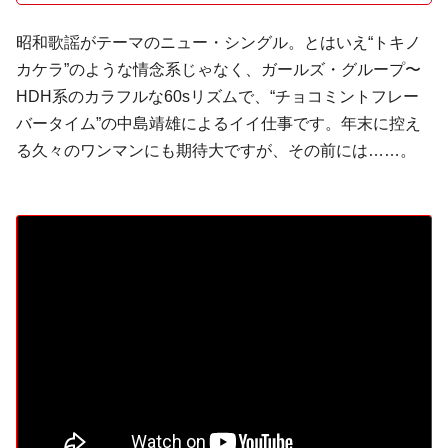
昭和歌謡
がテーマのニュー・シングル。とはいえ“トキノ
カケラ”のような
情念系
じゃなく、ガールズ・グループ〜
HDH
系のカラフルな60sリズムで、“チョコミントフレー
バータイム”の
中島靖雄
によるイイ仕事です。年末に控え
る久々のワンマンにも期待大ですが、その前には……。