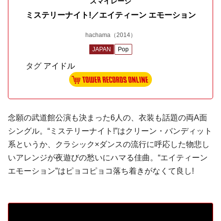
スマイレージ
ミステリーナイト!／エイティーン エモーション
hachama
（2014）
JAPAN
Pop
タグ
アイドル
念願の武道館公演も決まった6人の、衣装も話題の両A面
シングル。“ミステリーナイト!”は
クリーン・バンディット
系というか、
クラシック
×ダンスの流行に呼応した物悲し
いアレンジが夜遊びの愁いにハマる佳曲。“エイティーン
エモーション”はピョコピョコ落ち着きがなくて良し!