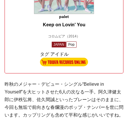
palet
Keep on Lovin' You
コロムビア
（2014）
JAPAN
Pop
タグ
アイドル
昨秋のメジャー・デビュー・シングル“Believe in
Yourself”を大ヒットさせた6人の次なる一手。
阿久津健太
郎
に
伊秩弘将
、
佐久間誠
といったブレーンはそのままに、
今回も無垢で前向きな春爛漫のポップ・ナンバーを世に問
います。カップリングも含めて平和な感じがいいですね。