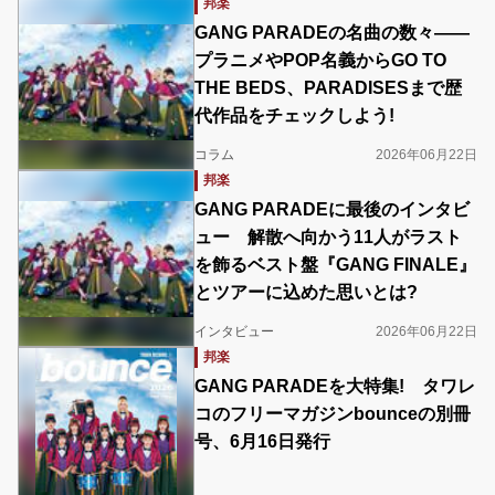
邦楽
GANG PARADEの名曲の数々――
プラニメやPOP名義からGO TO
THE BEDS、PARADISESまで歴
代作品をチェックしよう!
コラム
2026年06月22日
邦楽
GANG PARADEに最後のインタビ
ュー 解散へ向かう11人がラスト
を飾るベスト盤『GANG FINALE』
とツアーに込めた思いとは?
インタビュー
2026年06月22日
邦楽
GANG PARADEを大特集! タワレ
コのフリーマガジンbounceの別冊
号、6月16日発行