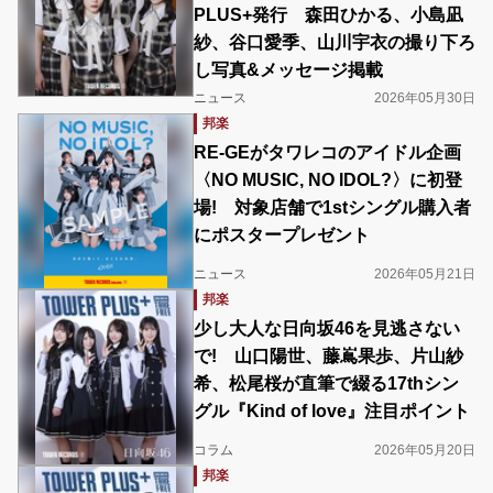
PLUS+発行 森田ひかる、小島凪
紗、谷口愛季、山川宇衣の撮り下ろ
し写真&メッセージ掲載
ニュース
2026年05月30日
邦楽
RE-GEがタワレコのアイドル企画
〈NO MUSIC, NO IDOL?〉に初登
場! 対象店舗で1stシングル購入者
にポスタープレゼント
ニュース
2026年05月21日
邦楽
少し大人な日向坂46を見逃さない
で! 山口陽世、藤嶌果歩、片山紗
希、松尾桜が直筆で綴る17thシン
グル『Kind of love』注目ポイント
コラム
2026年05月20日
邦楽