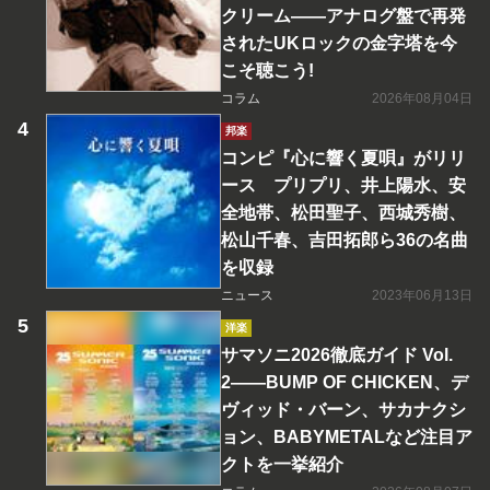
クリーム――アナログ盤で再発
されたUKロックの金字塔を今
こそ聴こう!
コラム
2026年08月04日
邦楽
コンピ『心に響く夏唄』がリリ
ース プリプリ、井上陽水、安
全地帯、松田聖子、西城秀樹、
松山千春、吉田拓郎ら36の名曲
を収録
ニュース
2023年06月13日
洋楽
サマソニ2026徹底ガイド Vol.
2――BUMP OF CHICKEN、デ
ヴィッド・バーン、サカナクシ
ョン、BABYMETALなど注目ア
クトを一挙紹介