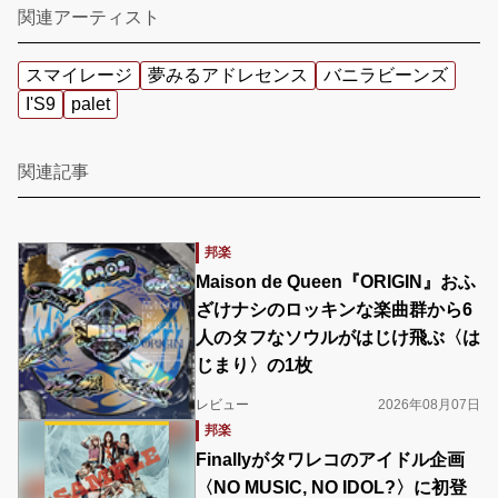
関連アーティスト
スマイレージ
夢みるアドレセンス
バニラビーンズ
I'S9
palet
関連記事
邦楽
Maison de Queen『ORIGIN』おふ
ざけナシのロッキンな楽曲群から6
人のタフなソウルがはじけ飛ぶ〈は
じまり〉の1枚
レビュー
2026年08月07日
邦楽
Finallyがタワレコのアイドル企画
〈NO MUSIC, NO IDOL?〉に初登