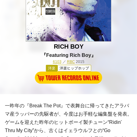
RICH BOY
『Featuring Rich Boy』
6103
／
RBC
2015
洋楽
洋楽ヒップホップ
一昨年の『Break The Pot』で表舞台に帰ってきたアラバ
マ産ラッパーの先駆者が、今度はお手軽な編集盤を発表。
ゲーム
を迎えた昨年の
ヒットボーイ
製チューン“Ridin'
Thru My City”から、古くは
イェラウルフ
との“Go