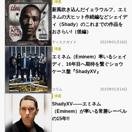
洋楽
新風吹き込んだイェラウルフ、エミ
ネムの大ヒット作続編などシェイデ
ィ（Shady）のこれまでの作品を
おさらい!（後編）
ディスクガイド
2015年01月16日
洋楽
エミネム（Eminem）率いるシェイ
ディ、16年目へ期待を繋ぐショウ
ケース盤『ShadyXV』
コラム
2015年01月14日
洋楽
ShadyXV――エミネム
（Eminem）が率いる常勝レーベル
の15年!!