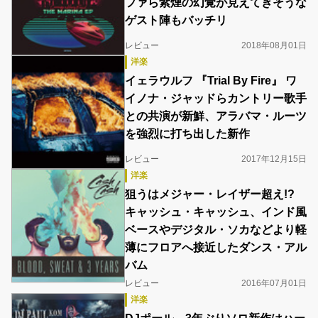
ファら紫煙の幻覚が見えてきそうな
ゲスト陣もバッチリ
レビュー
2018年08月01日
洋楽
イェラウルフ 『Trial By Fire』 ワ
イノナ・ジャッドらカントリー歌手
との共演が新鮮、アラバマ・ルーツ
を強烈に打ち出した新作
レビュー
2017年12月15日
洋楽
狙うはメジャー・レイザー超え!?
キャッシュ・キャッシュ、インド風
ベースやデジタル・ソカなどより軽
薄にフロアへ接近したダンス・アル
バム
レビュー
2016年07月01日
洋楽