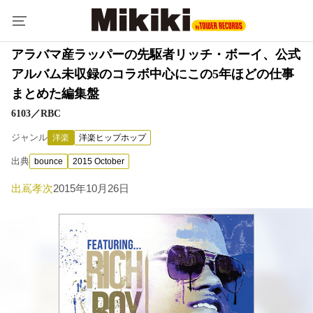
アラバマ産ラッパーの先駆者リッチ・ボーイ、公式
アルバム未収録のコラボ中心にこの5年ほどの仕事
まとめた編集盤
6103／RBC
ジャンル
洋楽
洋楽ヒップホップ
出典
bounce
2015 October
出嶌孝次
2015年10月26日