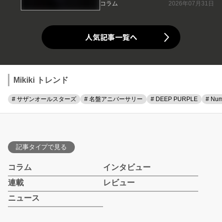
コラム
2026年07月31日
人気記事一覧へ
Mikiki トレンド
# サザンオールスターズ
# 名盤アニバーサリー
# DEEP PURPLE
# Num
記事タイプで見る
コラム
インタビュー
連載
レビュー
ニュース