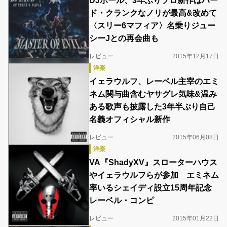
DJポール、3年ぶりソロ新作はハー
ド・クランクなノリが最高&改めて
〈スリー6マフィア〉名乗りジュー
シーJとの再会曲も
レビュー
2015年12月17日
洋楽
イェラウルフ、レーベル主宰のエミ
ネム関与曲含むヤサグレ気味&温み
ある歌声も披露した3年半ぶり自己
名義オフィシャル新作
レビュー
2015年06月08日
洋楽
VA『ShadyXV』スローターハウス
やイェラウルフらが参加 エミネム
率いるシェイディ設立15周年記念
レーベル・コンピ
レビュー
2015年01月22日