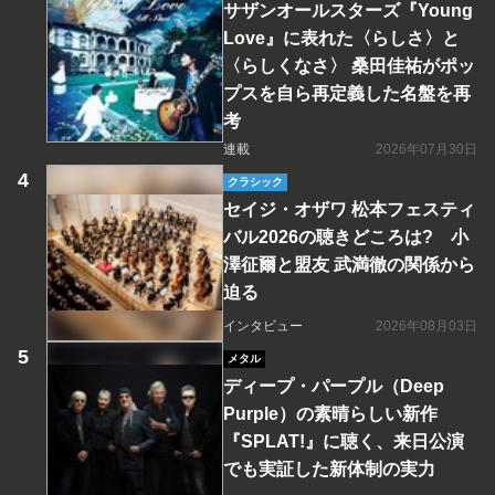
サザンオールスターズ『Young
Love』に表れた〈らしさ〉と
〈らしくなさ〉 桑田佳祐がポッ
プスを自ら再定義した名盤を再
考
連載
2026年07月30日
クラシック
セイジ・オザワ 松本フェスティ
バル2026の聴きどころは? 小
澤征爾と盟友 武満徹の関係から
迫る
インタビュー
2026年08月03日
メタル
ディープ・パープル（Deep
Purple）の素晴らしい新作
『SPLAT!』に聴く、来日公演
でも実証した新体制の実力