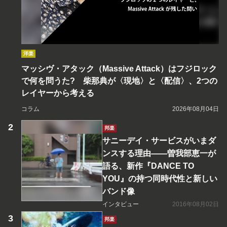
洋楽
マッシヴ・アタック（Massive Attack）はフジロック
で何を問うた? 柴那典が〈現地〉と〈配信〉、2つの
レイヤーから考える
コラム
2026年08月04日
邦楽
サニーデイ・サービスがいまダ
ンスする理由――曽我部恵一が
語る、新作『DANCE TO
YOU』の持つ同時代性と新しい
バンド像
インタビュー
2016年08月02日
邦楽