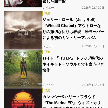
録した周年盤
レビュー
2026年02月10日
洋楽
ジェリー・ロール（Jelly Roll）
『Whitsitt Chapel』アウトローな
りの痛切な祈りも表現 米ラッパー
による初のカントリーアルバム
レビュー
2023年07月06日
洋楽
ロイド 『Tru LP』 トラップ時代の
ネイキッド・ソウルとでも言うべき
快作
レビュー
2018年11月27日
洋楽
カレンシー&ハリー・フラウド
『The Marina EP』 ウィズ・カリ