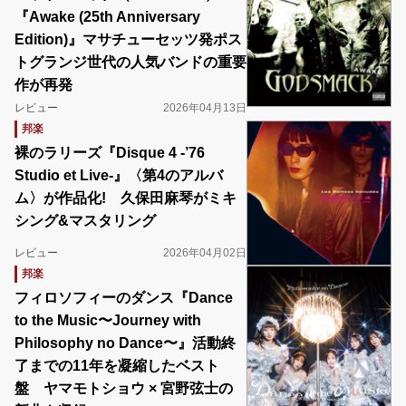
『Awake (25th Anniversary
Edition)』マサチューセッツ発ポス
トグランジ世代の人気バンドの重要
作が再発
レビュー
2026年04月13日
邦楽
裸のラリーズ『Disque 4 -’76
Studio et Live-』〈第4のアルバ
ム〉が作品化! 久保田麻琴がミキ
シング&マスタリング
レビュー
2026年04月02日
邦楽
フィロソフィーのダンス『Dance
to the Music〜Journey with
Philosophy no Dance〜』活動終
了までの11年を凝縮したベスト
盤 ヤマモトショウ × 宮野弦士の