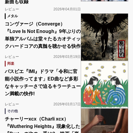
新曲も収録
レビュー
2026年04月01日
メタル
コンヴァージ（Converge）
『Love Is Not Enough』9年ぶりの
単独アルバムは堂々たるカオティッ
クハードコアの真髄を聴かせる快作
レビュー
2026年03月19日
邦楽
パスピエ『IMI』ドラマ「令和に官
能小説作ってます」ED曲など多彩
なキャッチーさで迫るキラーチュー
ン満載の快作!
レビュー
2026年03月17日
その他
チャーリーxcx（Charli xcx）
『Wuthering Heights』現象化した