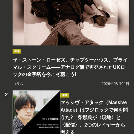
洋楽
ザ・ストーン・ローゼズ、チャプターハウス、プライ
マル・スクリーム――アナログ盤で再発されたUKロ
ックの金字塔を今こそ聴こう!
コラム
2026年08月04日
洋楽
マッシヴ・アタック（Massive
Attack）はフジロックで何を問
うた? 柴那典が〈現地〉と
〈配信〉、2つのレイヤーから
考える