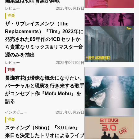
編集盤は初出音源が満載
レビュー
2025年06月19日
洋楽
ザ・リプレイスメンツ（The
Replacements）『Tim』2023年に
発売された85年作の4CDセットか
ら貴重なリミックス&リマスター音
源のみを抽出
レビュー
2025年06月05日
邦楽
長瀬有花は曖昧な概念になりたい。
バーチャルと現実を行き来する歌手
がコンセプト作『Mofu Mohu』を
語る
インタビュー
2025年05月29日
洋楽
スティング（Sting）『3.0 Live』
来日も決定したトリオによるライブ