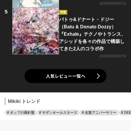
2026年08月07日
洋楽
バトゥ&ドナート・ドジー
（Batu & Donato Dozzy）
『Exhale』テクノやトランス、
アシッドを各々の作品で構築し
てきた2人のコラボ作
2026年08月07日
人気レビュー一覧へ
Mikiki トレンド
# ポップの羅針盤
# サザンオールスターズ
# 名盤アニバーサリー
# DE