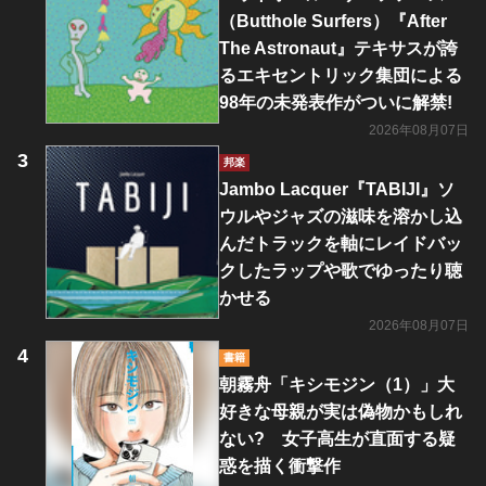
（Butthole Surfers）『After
The Astronaut』テキサスが誇
るエキセントリック集団による
98年の未発表作がついに解禁!
2026年08月07日
邦楽
Jambo Lacquer『TABIJI』ソ
ウルやジャズの滋味を溶かし込
んだトラックを軸にレイドバッ
クしたラップや歌でゆったり聴
かせる
2026年08月07日
書籍
朝霧舟「キシモジン（1）」大
好きな母親が実は偽物かもしれ
ない? 女子高生が直面する疑
惑を描く衝撃作