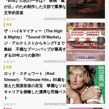
『Brat』の次の一手は? 映画「嵐
が丘」のため制作した大胆で重厚な
文学的音楽
レビュー
2026年02月25日
洋楽
ザ・ハイ&マイティー（The High
& Mighty）『Sound Of Market』
ジ・アルケミストからキングTまで
集結 不穏なブーンバップが最高す
ぎる20年ぶりの新作!
レビュー
2026年02月12日
洋楽
ロッド・スチュワート（Rod
Stewart）『Ultimate Hits』80歳を
迎えた英国音楽の至宝 華麗なソロ
キャリアを俯瞰した濃厚な究極ベス
ト
レビュー
2025年08月19日