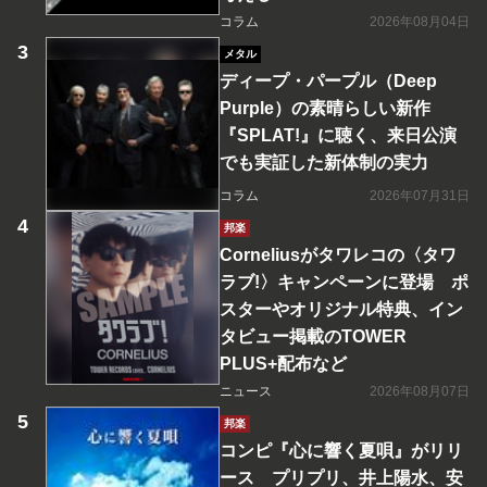
コラム
2026年08月04日
メタル
ディープ・パープル（Deep
Purple）の素晴らしい新作
『SPLAT!』に聴く、来日公演
でも実証した新体制の実力
コラム
2026年07月31日
邦楽
Corneliusがタワレコの〈タワ
ラブ!〉キャンペーンに登場 ポ
スターやオリジナル特典、イン
タビュー掲載のTOWER
PLUS+配布など
ニュース
2026年08月07日
邦楽
コンピ『心に響く夏唄』がリリ
ース プリプリ、井上陽水、安