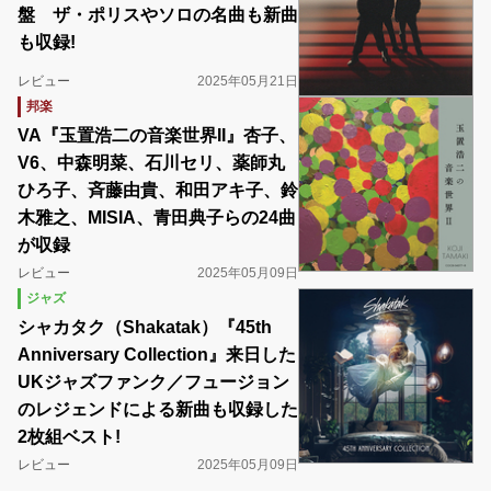
盤 ザ・ポリスやソロの名曲も新曲
も収録!
レビュー
2025年05月21日
邦楽
VA『玉置浩二の音楽世界II』杏子、
V6、中森明菜、石川セリ、薬師丸
ひろ子、斉藤由貴、和田アキ子、鈴
木雅之、MISIA、青田典子らの24曲
が収録
レビュー
2025年05月09日
ジャズ
シャカタク（Shakatak）『45th
Anniversary Collection』来日した
UKジャズファンク／フュージョン
のレジェンドによる新曲も収録した
2枚組ベスト!
レビュー
2025年05月09日