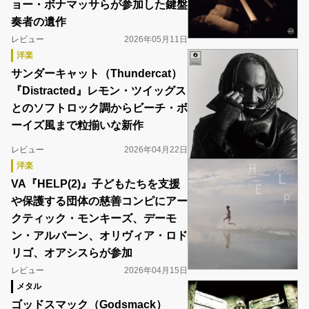
ョー・ボナマッサらが参加した鍵盤
奏者の遺作
レビュー
2026年05月11日
洋楽
サンダーキャット（Thundercat）
『Distracted』レモン・ツイッグス
とのソフトロック調からビーチ・ボ
ーイズ風まで粒揃いな新作
レビュー
2026年04月22日
洋楽
VA『HELP(2)』子どもたちを支援
や保護する団体の慈善コンピにアー
クティック・モンキーズ、デーモ
ン・アルバーン、オリヴィア・ロド
リゴ、オアシスらが参加
レビュー
2026年04月15日
メタル
ゴッドスマック（Godsmack）