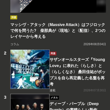
洋楽
マッシヴ・アタック（Massive Attack）はフジロック
で何を問うた? 柴那典が〈現地〉と〈配信〉、2つの
レイヤーから考える
コラム
2026年08月04日
邦楽
サザンオールスターズ『Young
Love』に表れた〈らしさ〉と
〈らしくなさ〉 桑田佳祐がポッ
プスを自ら再定義した名盤を再
考
連載
2026年07月30日
メタル
ディープ・パープル（Deep
Purple）の素晴らしい新作