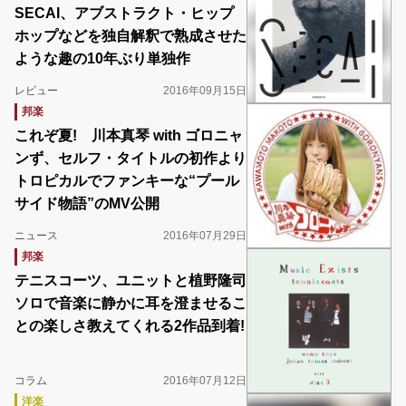
SECAI、アブストラクト・ヒップ
ホップなどを独自解釈で熟成させた
ような趣の10年ぶり単独作
レビュー
2016年09月15日
邦楽
これぞ夏! 川本真琴 with ゴロニャ
ンず、セルフ・タイトルの初作より
トロピカルでファンキーな“プール
サイド物語”のMV公開
ニュース
2016年07月29日
邦楽
テニスコーツ、ユニットと植野隆司
ソロで音楽に静かに耳を澄ませるこ
との楽しさ教えてくれる2作品到着!
コラム
2016年07月12日
洋楽