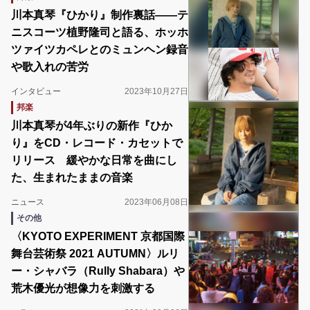
川本真琴『ひかり』制作裏話――テ
ニスコーツ植野隆司と語る、ホッホ
ツァイツカペレとのミュンヘン録音
や歌入れの苦労
インタビュー
2023年10月27日
邦楽
川本真琴が4年ぶりの新作『ひか
り』をCD・レコード・カセットで
リリース 緩やかな日常を曲にし
た、生まれたままの音楽
ニュース
2023年06月08日
その他
〈KYOTO EXPERIMENT 京都国際
舞台芸術祭 2021 AUTUMN〉ルリ
ー・シャバラ（Rully Shabara）や
荒木優光が想像力を刺激する