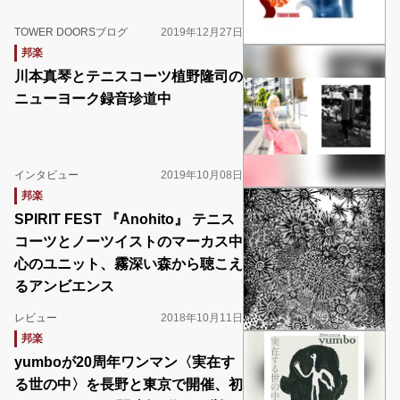
TOWER DOORSブログ
2019年12月27日
邦楽
川本真琴とテニスコーツ植野隆司の
ニューヨーク録音珍道中
インタビュー
2019年10月08日
邦楽
SPIRIT FEST 『Anohito』 テニス
コーツとノーツイストのマーカス中
心のユニット、霧深い森から聴こえ
るアンビエンス
レビュー
2018年10月11日
邦楽
yumboが20周年ワンマン〈実在す
る世の中〉を長野と東京で開催、初