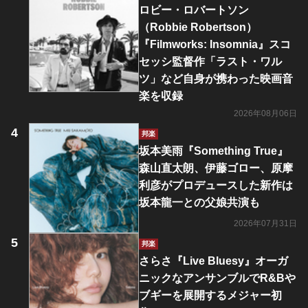
ロビー・ロバートソン
（Robbie Robertson）
『Filmworks: Insomnia』スコ
セッシ監督作「ラスト・ワル
ツ」など自身が携わった映画音
楽を収録
2026年08月06日
邦楽
坂本美雨『Something True』
森山直太朗、伊藤ゴロー、原摩
利彦がプロデュースした新作は
坂本龍一との父娘共演も
2026年07月31日
邦楽
さらさ『Live Bluesy』オーガ
ニックなアンサンブルでR&Bや
ブギーを展開するメジャー初