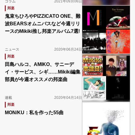
コラム
2021年09月06日
邦楽
鬼束ちひろやPIZZICATO ONE、難
波BEARSオムニバスなど今週リリ
ースのMikiki推し邦楽アルバム7選!
ニュース
2020年06月24日
邦楽
田島ハルコ、AMIKO、サニーデ
イ・サービス、シギ……Mikiki編集
部員が今週オススメの邦楽曲
連載
2020年04月14日
邦楽
MON/KU：私を作った55曲