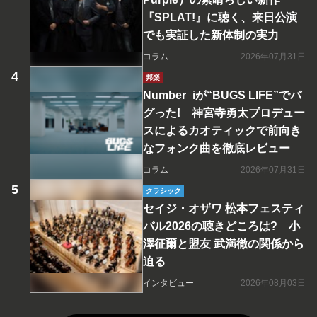
『SPLAT!』に聴く、来日公演
でも実証した新体制の実力
コラム
2026年07月31日
邦楽
Number_iが“BUGS LIFE”でバ
グった! 神宮寺勇太プロデュー
スによるカオティックで前向き
なフォンク曲を徹底レビュー
コラム
2026年07月31日
クラシック
セイジ・オザワ 松本フェスティ
バル2026の聴きどころは? 小
澤征爾と盟友 武満徹の関係から
迫る
インタビュー
2026年08月03日