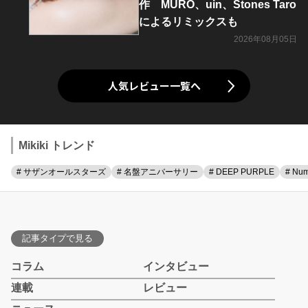
作 MURO、uin、Stones Taro
によるリミックスも
2026年08月05日
人気レビュー一覧へ
Mikiki トレンド
# サザンオールスターズ
# 名盤アニバーサリー
# DEEP PURPLE
# Num
記事タイプで見る
コラム
インタビュー
連載
レビュー