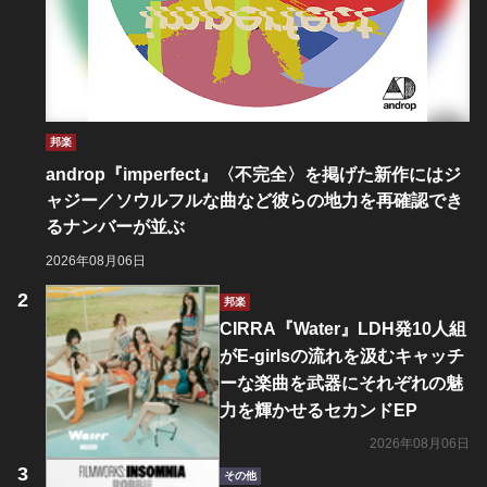
邦楽
androp『imperfect』〈不完全〉を掲げた新作にはジ
ャジー／ソウルフルな曲など彼らの地力を再確認でき
るナンバーが並ぶ
2026年08月06日
邦楽
CIRRA『Water』LDH発10人組
がE-girlsの流れを汲むキャッチ
ーな楽曲を武器にそれぞれの魅
力を輝かせるセカンドEP
2026年08月06日
その他