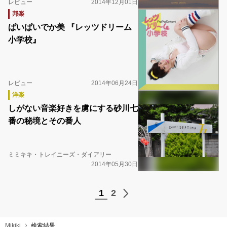
レビュー
2014年12月01日
邦楽
ぱいぱいでか美 『レッツドリーム
小学校』
レビュー
2014年06月24日
洋楽
しがない音楽好きを虜にする砂川七
番の秘境とその番人
ミミキキ・トレイニーズ・ダイアリー
2014年05月30日
1
2
Mikiki
検索結果