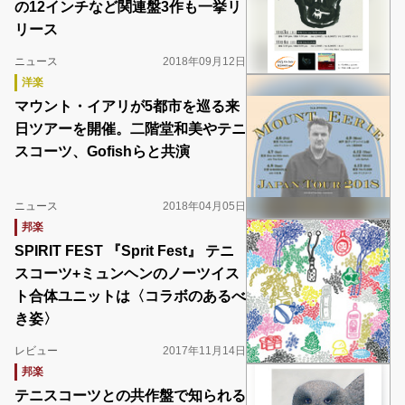
の12インチなど関連盤3作も一挙リ
リース
ニュース
2018年09月12日
洋楽
マウント・イアリが5都市を巡る来
日ツアーを開催。二階堂和美やテニ
スコーツ、Gofishらと共演
ニュース
2018年04月05日
邦楽
SPIRIT FEST 『Sprit Fest』 テニ
スコーツ+ミュンヘンのノーツイス
ト合体ユニットは〈コラボのあるべ
き姿〉
レビュー
2017年11月14日
邦楽
テニスコーツとの共作盤で知られる