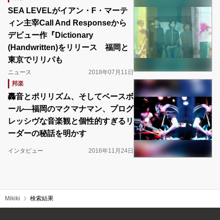
SEA LEVELがイアン・F・マーテ
ィン主宰Call And Responseから
デビュー作『Dictionary
(Handwritten)をリリース 福岡と
東京でリリパも
ニュース
2018年07月11日
邦楽
轟音とポリリズム、そしてベースボ
ール―福岡のマクマナマン、プログ
レッシヴな音楽観と個性的すぎるリ
ーダーの秘話を明かす
インタビュー
2016年11月24日
Mikiki
検索結果