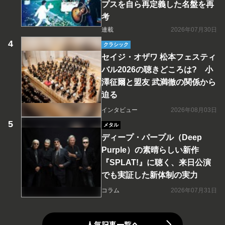
プスを自ら再定義した名盤を再
考
連載
2026年07月30日
クラシック
セイジ・オザワ 松本フェスティ
バル2026の聴きどころは? 小
澤征爾と盟友 武満徹の関係から
迫る
インタビュー
2026年08月03日
メタル
ディープ・パープル（Deep
Purple）の素晴らしい新作
『SPLAT!』に聴く、来日公演
でも実証した新体制の実力
コラム
2026年07月31日
人気記事一覧へ