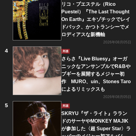
リコ・プエステル（Rico
Puestel）『The Last Thought
On Earth』エキゾチックでレイ
ドバック、かつトランシーでメ
ロディアスな新機軸
2026年08月05日
邦楽
さらさ『Live Bluesy』オーガ
ニックなアンサンブルでR&Bや
ブギーを展開するメジャー初
作 MURO、uin、Stones Taro
によるリミックスも
2026年08月05日
邦楽
SKRYU『ザ・ライト』ララン
ドのサーヤやMONKEY MAJIK
が参加した〈超 Super Star〉ラ