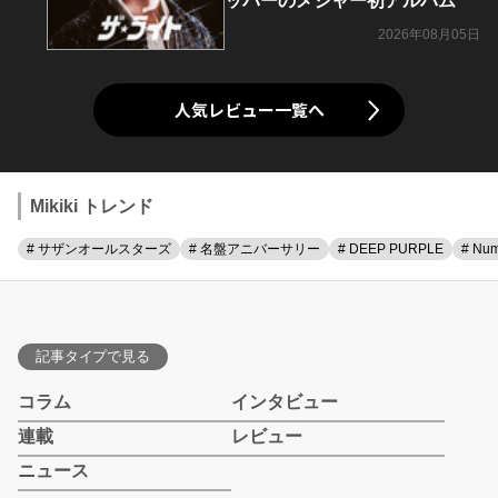
ッパーのメジャー初アルバム
2026年08月05日
人気レビュー一覧へ
Mikiki トレンド
# サザンオールスターズ
# 名盤アニバーサリー
# DEEP PURPLE
# Num
記事タイプで見る
コラム
インタビュー
連載
レビュー
ニュース