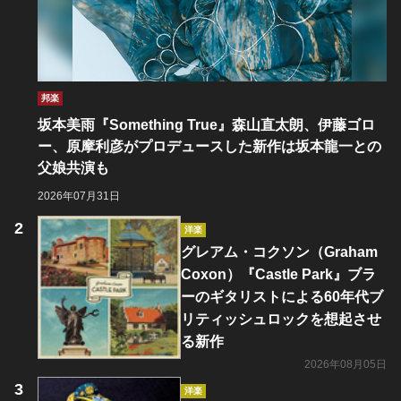
邦楽
坂本美雨『Something True』森山直太朗、伊藤ゴロ
ー、原摩利彦がプロデュースした新作は坂本龍一との
父娘共演も
2026年07月31日
洋楽
グレアム・コクソン（Graham
Coxon）『Castle Park』ブラ
ーのギタリストによる60年代ブ
リティッシュロックを想起させ
る新作
2026年08月05日
洋楽