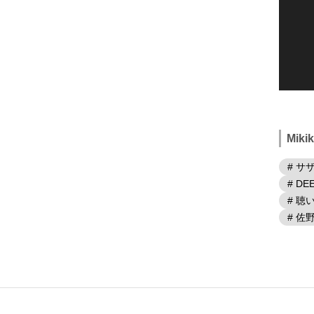
Mik
# サ
# DE
# 
# 佐