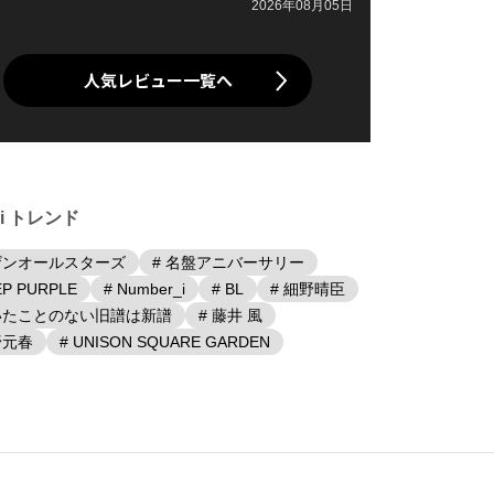
2026年08月05日
人気レビュー一覧へ
iki トレンド
ザンオールスターズ
# 名盤アニバーサリー
EP PURPLE
# Number_i
# BL
# 細野晴臣
聴いたことのない旧譜は新譜
# 藤井 風
野元春
# UNISON SQUARE GARDEN