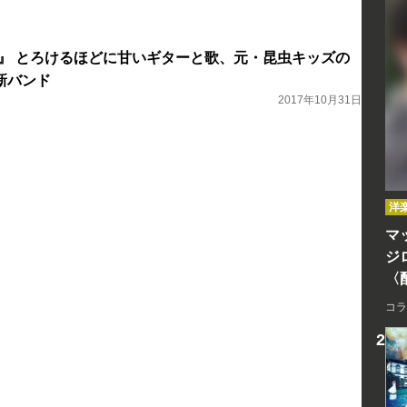
『μ』 とろけるほどに甘いギターと歌、元・昆虫キッズの
新バンド
2017年10月31日
洋
マッ
ジ
〈
コラ