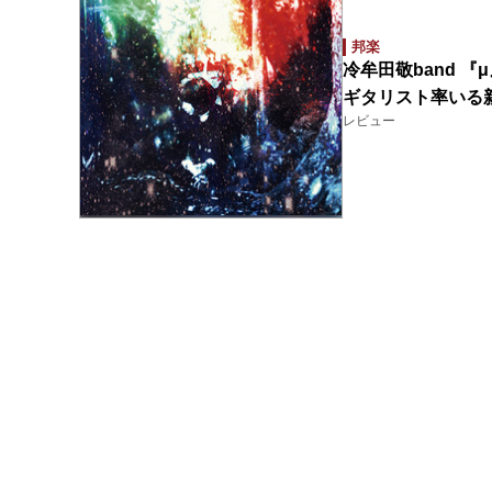
邦楽
冷牟田敬band 
ギタリスト率いる
レビュー