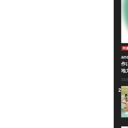
邦
an
作
地
20