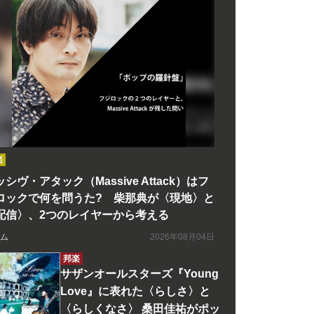
楽
シヴ・アタック（Massive Attack）はフ
ロックで何を問うた? 柴那典が〈現地〉と
配信〉、2つのレイヤーから考える
ム
2026年08月04日
邦楽
サザンオールスターズ『Young
Love』に表れた〈らしさ〉と
〈らしくなさ〉 桑田佳祐がポッ