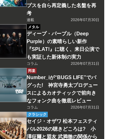
プスを自ら再定義した名盤を再
考
連載
2026年07月30日
メタル
ディープ・パープル（Deep
Purple）の素晴らしい新作
『SPLAT!』に聴く、来日公演で
も実証した新体制の実力
コラム
2026年07月31日
邦楽
Number_iが“BUGS LIFE”でバ
グった! 神宮寺勇太プロデュー
スによるカオティックで前向き
なフォンク曲を徹底レビュー
コラム
2026年07月31日
クラシック
セイジ・オザワ 松本フェスティ
バル2026の聴きどころは? 小
澤征爾と盟友 武満徹の関係から