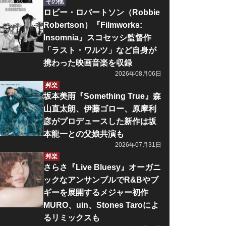
その他
ロビー・ロバートソン（Robbie
Robertson）『Filmworks:
Insomnia』スコセッシ監督作
「ラスト・ワルツ」など自身が
携わった映画音楽を収録
2026年08月06日
邦楽
坂本美雨『Something True』森
山直太朗、伊藤ゴロー、原摩利
彦がプロデュースした新作は坂
本龍一との父娘共演も
2026年07月31日
邦楽
さらさ『Live Bluesy』オーガニ
ックなアンサンブルでR&Bやブ
ギーを展開するメジャー初作
MURO、uin、Stones Taroによ
るリミックスも