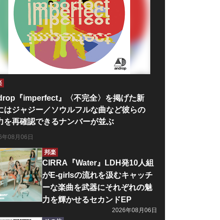
楽
drop『imperfect』〈不完全〉を掲げた新
にはジャジー／ソウルフルな曲など彼らの
力を再確認できるナンバーが並ぶ
26年08月06日
邦楽
CIRRA『Water』LDH発10人組
がE-girlsの流れを汲むキャッチ
ーな楽曲を武器にそれぞれの魅
力を輝かせるセカンドEP
2026年08月06日