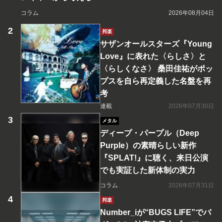
コラム
2026年08月04日
邦楽
サザンオールスターズ『Young
Love』に表れた〈らしさ〉と
〈らしくなさ〉 桑田佳祐がポッ
プスを自ら再定義した名盤を再
考
連載
2026年07月30日
メタル
ディープ・パープル（Deep
Purple）の素晴らしい新作
『SPLAT!』に聴く、来日公演
でも実証した新体制の実力
コラム
2026年07月31日
邦楽
Number_iが“BUGS LIFE”でバ