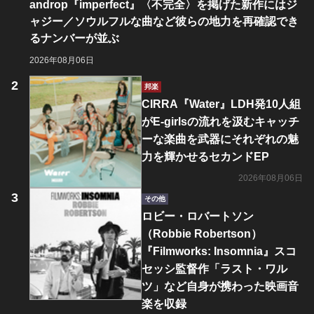
androp『imperfect』〈不完全〉を掲げた新作にはジ
ャジー／ソウルフルな曲など彼らの地力を再確認でき
るナンバーが並ぶ
2026年08月06日
邦楽
CIRRA『Water』LDH発10人組
がE-girlsの流れを汲むキャッチ
ーな楽曲を武器にそれぞれの魅
力を輝かせるセカンドEP
2026年08月06日
その他
ロビー・ロバートソン
（Robbie Robertson）
『Filmworks: Insomnia』スコ
セッシ監督作「ラスト・ワル
ツ」など自身が携わった映画音
楽を収録