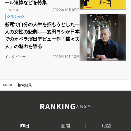
ール追悼などを特集
ニュース
2022年10月07日
クラシック
必死で自分の人生を掴もうとした一
人の女性の悲劇――笈田ヨシが日本
でのオペラ演出デビュー作「蝶々夫
人」の魅力を語る
インタビュー
2016年10月13日
Mikiki
検索結果
RANKING
人気記事
昨日
週間
月間