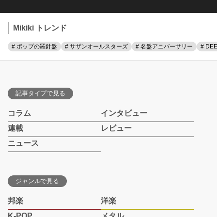
Mikiki トレンド
# ポップの羅針盤
# サザンオールスターズ
# 名盤アニバーサリー
# DE
記事タイプで見る
コラム
インタビュー
連載
レビュー
ニュース
ジャンルで見る
邦楽
洋楽
K-POP
メタル