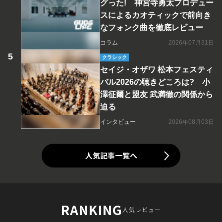
グった! 神宮寺勇太プロデュー
スによるカオティックで前向き
なフォンク曲を徹底レビュー
コラム
2026年07月31日
クラシック
セイジ・オザワ 松本フェスティ
バル2026の聴きどころは? 小
澤征爾と盟友 武満徹の関係から
迫る
インタビュー
2026年08月03日
人気記事一覧へ
RANKING
人気レビュー