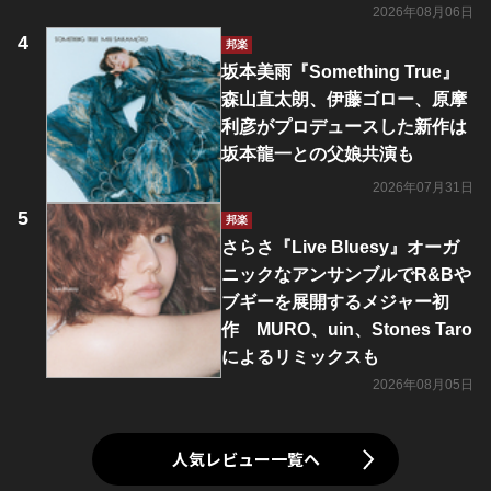
2026年08月06日
邦楽
坂本美雨『Something True』
森山直太朗、伊藤ゴロー、原摩
利彦がプロデュースした新作は
坂本龍一との父娘共演も
2026年07月31日
邦楽
さらさ『Live Bluesy』オーガ
ニックなアンサンブルでR&Bや
ブギーを展開するメジャー初
作 MURO、uin、Stones Taro
によるリミックスも
2026年08月05日
人気レビュー一覧へ